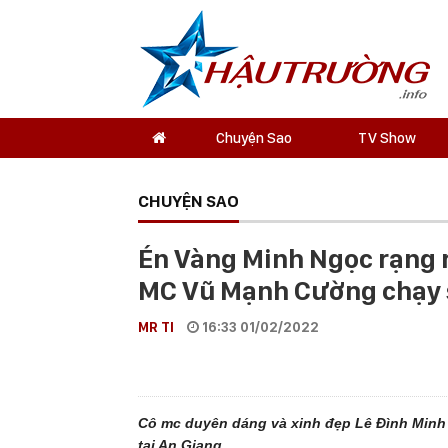
Chuyện Sao
TV Show
CHUYỆN SAO
Én Vàng Minh Ngọc rạng 
MC Vũ Mạnh Cường chạy 
MR TI
16:33 01/02/2022
Cô mc duyên dáng và xinh đẹp Lê Đình Minh N
tại An Giang.