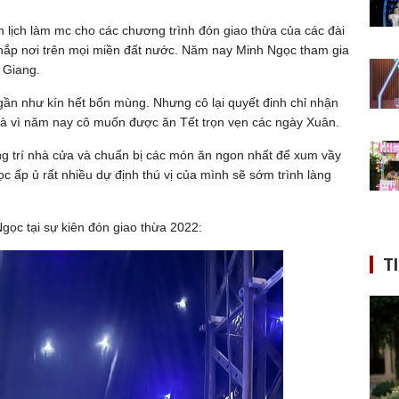
lịch làm mc cho các chương trình đón giao thừa của các đài
khắp nơi trên mọi miền đất nước. Năm nay Minh Ngọc tham gia
 Giang.
ần như kín hết bốn mùng. Nhưng cô lại quyết đinh chỉ nhận
 là vì năm nay cô muốn được ăn Tết trọn vẹn các ngày Xuân.
g trí nhà cửa và chuẩn bị các món ăn ngon nhất để xum vầy
 ấp ủ rất nhiều dự định thú vị của mình sẽ sớm trình làng
gọc tại sự kiên đón giao thừa 2022:
T