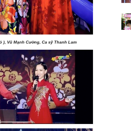
đỏ ), Vũ Mạnh Cường, Ca sỹ Thanh Lam