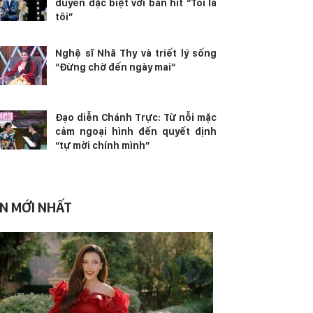
duyên đặc biệt với bản hit “Tôi là
tôi”
Nghệ sĩ Nhã Thy và triết lý sống
“Đừng chờ đến ngày mai”
Đạo diễn Chánh Trực: Từ nỗi mặc
cảm ngoại hình đến quyết định
“tự mời chính mình”
IN MỚI NHẤT