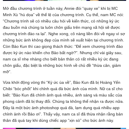
Mở đầu chương trình ở tuần này, Annie đòi “quay xe” khi bị MC
Minh Xù “hù dọa” về thể lệ của chương trình. Cụ thể, nam MC nói:
“Chương trình sẽ có nhiều câu hỏi về kiến thức, có những ký ức
đau buồn mà chúng ta luôn chôn giấu trên mạng xã hội sẽ được
chương trình đào ra lại”. Nghe xong, cô nàng liền đòi về ngay vì sợ
những bức ảnh không đẹp của mình sẽ xuất hiện tại chương trình.
Còn Bảo Kun thì cao giọng thách thức: “Để xem chương trình đào
được ký ức nào khiến cho Bảo bất ngờ?”. Nhưng chỉ vài giây sau,
nam ca sĩ nhẹ nhàng cho biết bản thân có rất nhiều ký ức đang
chôn giấu, đặc biệt là những bức hình về chủ đề “thừa cân, giảm
mỡ”.
Vừa khởi động vòng thi “Ký ức ùa về”, Bảo Kun đã bị Hoàng Yến
Chibi “bóc phốt” khi chỉnh quá đà bức ảnh của mình. Nữ ca sĩ cho
biết: “Bảo Kun đã chỉnh ảnh quá nhiều, ánh sáng và màu sắc của
phong cảnh đã bị thay đổi. Chúng ta không thể nhận ra được nữa.
Đây là một bức ảnh photoshop quá đà, lạm dụng quá nhiều app
chỉnh ảnh rồi Bảo ơi”. Thấy vậy, nam ca sĩ đã thừa nhận rằng bản
thân đã quá tay khi dùng chiếc app “xịn sò” cho bức ảnh này.