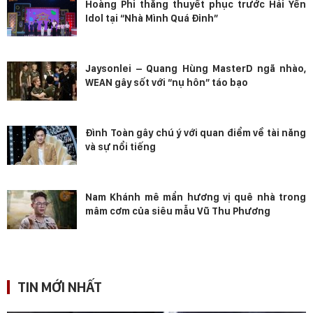
Hoàng Phi thắng thuyết phục trước Hải Yến
Idol tại “Nhà Mình Quá Đỉnh”
Jaysonlei – Quang Hùng MasterD ngã nhào,
WEAN gây sốt với “nụ hôn” táo bạo
Đình Toàn gây chú ý với quan điểm về tài năng
và sự nổi tiếng
Nam Khánh mê mẩn hương vị quê nhà trong
mâm cơm của siêu mẫu Vũ Thu Phương
TIN MỚI NHẤT