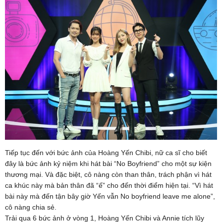
Tiếp tục đến với bức ảnh của Hoàng Yến Chibi, nữ ca sĩ cho biết
đây là bức ảnh kỷ niệm khi hát bài “No Boyfriend” cho một sự kiện
thương mại. Và đặc biệt, cô nàng còn than thân, trách phận vì hát
ca khúc này mà bản thân đã “ế” cho đến thời điểm hiện tại. “Vì hát
bài này mà đến tận bây giờ Yến vẫn No boyfriend leave me alone”,
cô nàng chia sẻ.
Trải qua 6 bức ảnh ở vòng 1, Hoàng Yến Chibi và Annie tích lũy