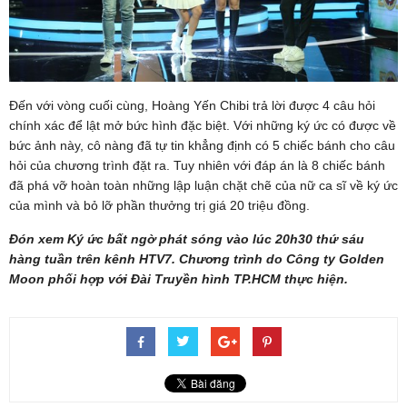
Đến với vòng cuối cùng, Hoàng Yến Chibi trả lời được 4 câu hỏi
chính xác để lật mở bức hình đặc biệt. Với những ký ức có được về
bức ảnh này, cô nàng đã tự tin khẳng định có 5 chiếc bánh cho câu
hỏi của chương trình đặt ra. Tuy nhiên với đáp án là 8 chiếc bánh
đã phá vỡ hoàn toàn những lập luận chặt chẽ của nữ ca sĩ về ký ức
của mình và bỏ lỡ phần thưởng trị giá 20 triệu đồng.
Đón xem Ký ức bất ngờ phát sóng vào lúc 20h30 thứ sáu
hàng tuần trên kênh HTV7. Chương trình do Công ty Golden
Moon phối hợp với Đài Truyền hình TP.HCM thực hiện.