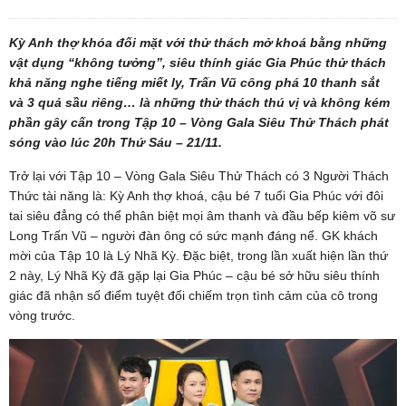
Kỳ Anh thợ khóa đối mặt với thử thách mở khoá bằng những
vật dụng “không tưởng”, siêu thính giác Gia Phúc thử thách
khả năng nghe tiếng miết ly, Trấn Vũ công phá 10 thanh sắt
và 3 quả sầu riêng… là những thử thách thú vị và không kém
phần gây cấn trong Tập 10 – Vòng Gala Siêu Thử Thách phát
sóng vào lúc 20h Thứ Sáu – 21/11.
Trở lại với Tập 10 – Vòng Gala Siêu Thử Thách có 3 Người Thách
Thức tài năng là: Kỳ Anh thợ khoá, cậu bé 7 tuổi Gia Phúc với đôi
tai siêu đẳng có thể phân biệt mọi âm thanh và đầu bếp kiêm võ sư
Long Trấn Vũ – người đàn ông có sức mạnh đáng nể. GK khách
mời của Tập 10 là Lý Nhã Kỳ. Đặc biệt, trong lần xuất hiện lần thứ
2 này, Lý Nhã Kỳ đã gặp lại Gia Phúc – cậu bé sở hữu siêu thính
giác đã nhận số điểm tuyệt đối chiếm trọn tình cảm của cô trong
vòng trước.