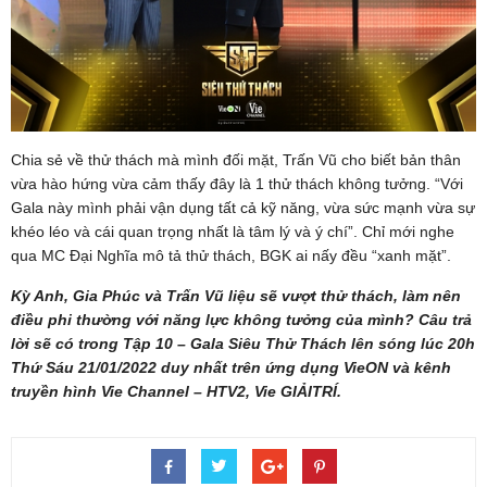
Chia sẻ về thử thách mà mình đối mặt, Trấn Vũ cho biết bản thân
vừa hào hứng vừa cảm thấy đây là 1 thử thách không tưởng. “Với
Gala này mình phải vận dụng tất cả kỹ năng, vừa sức mạnh vừa sự
khéo léo và cái quan trọng nhất là tâm lý và ý chí”. Chỉ mới nghe
qua MC Đại Nghĩa mô tả thử thách, BGK ai nấy đều “xanh mặt”.
Kỳ Anh, Gia Phúc và Trấn Vũ liệu sẽ vượt thử thách, làm nên
điều phi thường với năng lực không tưởng của mình? Câu trả
lời sẽ có trong Tập 10 – Gala Siêu Thử Thách lên sóng lúc 20h
Thứ Sáu 21/01/2022 duy nhất trên ứng dụng VieON và kênh
truyền hình Vie Channel – HTV2, Vie GIẢITRÍ.