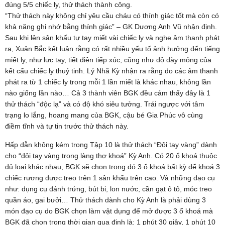
đúng 5/5 chiếc ly, thử thách thành công.
“Thử thách này không chỉ yêu cầu cháu có thính giác tốt mà còn có
khả năng ghi nhớ bằng thính giác” – GK Dương Anh Vũ nhận định.
Sau khi lên sân khấu tự tay miết vài chiếc ly và nghe âm thanh phát
ra, Xuân Bắc kết luận rằng có rất nhiều yếu tố ảnh hưởng đến tiếng
miết ly, như lực tay, tiết diện tiếp xúc, cũng như độ dày mỏng của
kết cấu chiếc ly thuỷ tinh. Lý Nhã Kỳ nhận ra rằng do các âm thanh
phát ra từ 1 chiếc ly trong mỗi 1 lần miết là khác nhau, không lần
nào giống lần nào… Cả 3 thành viên BGK đều cảm thấy đây là 1
thử thách “độc lạ” và có độ khó siêu tưởng. Trái ngược với tâm
trạng lo lắng, hoang mang của BGK, cậu bé Gia Phúc vô cùng
điềm tĩnh và tự tin trước thử thách này.
Hấp dẫn không kém trong Tập 10 là thử thách “Đôi tay vàng” dành
cho “đôi tay vàng trong làng thợ khoá” Kỳ Anh. Có 20 ổ khoá thuộc
đủ loại khác nhau, BGK sẽ chọn trong đó 3 ổ khoá bất kỳ để khoá 3
chiếc rương được treo trên 1 sân khấu trên cao. Và những đạo cụ
như: dụng cụ đánh trứng, bút bi, lon nước, cần gạt ô tô, móc treo
quần áo, gai bưởi… Thử thách dành cho Kỳ Anh là phải dùng 3
món đạo cụ do BGK chọn làm vật dụng để mở được 3 ổ khoá mà
BGK đã chọn trong thời gian qua định là: 1 phút 30 giây, 1 phút 10