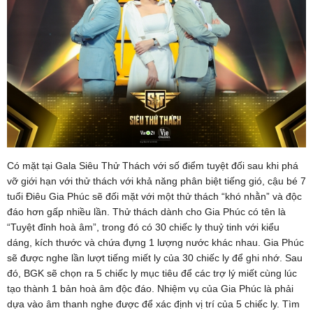
Có mặt tại Gala Siêu Thử Thách với số điểm tuyệt đối sau khi phá
vỡ giới hạn với thử thách với khả năng phân biệt tiếng gió, cậu bé 7
tuổi Điêu Gia Phúc sẽ đối mặt với một thử thách “khó nhằn” và độc
đáo hơn gấp nhiều lần. Thử thách dành cho Gia Phúc có tên là
“Tuyệt đỉnh hoà âm”, trong đó có 30 chiếc ly thuỷ tinh với kiểu
dáng, kích thước và chứa đựng 1 lượng nước khác nhau. Gia Phúc
sẽ được nghe lần lượt tiếng miết ly của 30 chiếc ly để ghi nhớ. Sau
đó, BGK sẽ chọn ra 5 chiếc ly mục tiêu để các trợ lý miết cùng lúc
tạo thành 1 bản hoà âm độc đáo. Nhiệm vụ của Gia Phúc là phải
dựa vào âm thanh nghe được để xác định vị trí của 5 chiếc ly. Tìm