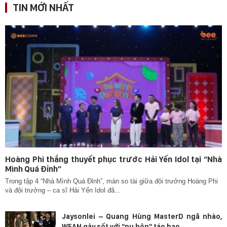
TIN MỚI NHẤT
Hoàng Phi thắng thuyết phục trước Hải Yến Idol tại “Nhà
Mình Quá Đỉnh”
Trong tập 4 “Nhà Mình Quá Đỉnh”, màn so tài giữa đội trưởng Hoàng Phi
và đội trưởng – ca sĩ Hải Yến Idol đã...
Jaysonlei – Quang Hùng MasterD ngã nhào,
WEAN gây sốt với “nụ hôn” táo bạo