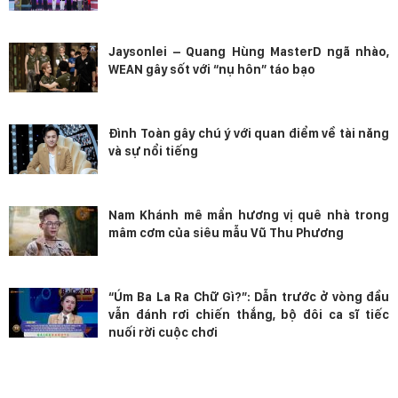
Jaysonlei – Quang Hùng MasterD ngã nhào,
WEAN gây sốt với “nụ hôn” táo bạo
Đình Toàn gây chú ý với quan điểm về tài năng
và sự nổi tiếng
Nam Khánh mê mẩn hương vị quê nhà trong
mâm cơm của siêu mẫu Vũ Thu Phương
“Úm Ba La Ra Chữ Gì?”: Dẫn trước ở vòng đầu
vẫn đánh rơi chiến thắng, bộ đôi ca sĩ tiếc
nuối rời cuộc chơi