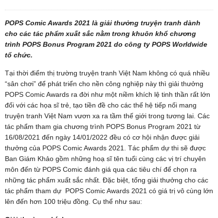
POPS Comic Awards 2021 là giải thưởng truyện tranh dành
cho các tác phẩm xuất sắc nằm trong khuôn khổ chương
trình POPS Bonus Program 2021 do công ty POPS Worldwide
tổ chức.
Tại thời điểm thị trường truyện tranh Việt Nam không có quá nhiều
“sân chơi” để phát triển cho nền công nghiệp này thì giải thưởng
POPS Comic Awards ra đời như một niềm khích lệ tinh thần rất lớn
đối với các họa sĩ trẻ, tạo tiền đề cho các thế hệ tiếp nối mang
truyện tranh Việt Nam vươn xa ra tầm thế giới trong tương lai. Các
tác phẩm tham gia chương trình POPS Bonus Program 2021 từ
16/08/2021 đến ngày 14/01/2022 đều có cơ hội nhận được giải
thưởng của POPS Comic Awards 2021. Tác phẩm dự thi sẽ được
Ban Giám Khảo gồm những hoạ sĩ tên tuổi cùng các vị trí chuyên
môn đến từ POPS Comic đánh giá qua các tiêu chí để chọn ra
những tác phẩm xuất sắc nhất. Đặc biệt, tổng giải thưởng cho các
tác phẩm tham dự POPS Comic Awards 2021 có giá trị vô cùng lớn
lên đến hơn 100 triệu đồng. Cụ thể như sau: