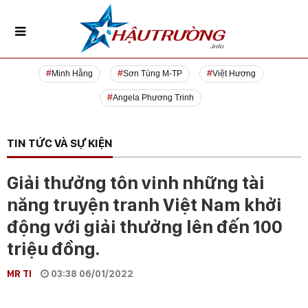
Minh Hằng
Sơn Tùng M-TP
Việt Hương
Angela Phương Trinh
TIN TỨC VÀ SỰ KIỆN
Giải thưởng tôn vinh những tài
năng truyện tranh Việt Nam khởi
động với giải thưởng lên đến 100
triệu đồng.
MR TI
03:38 06/01/2022