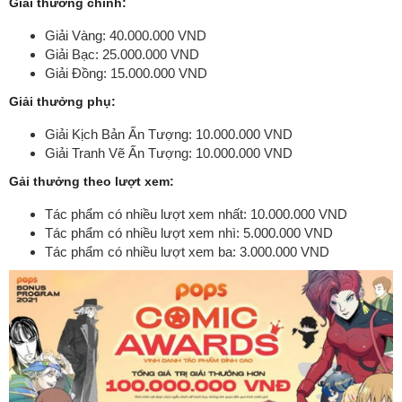
Giải thưởng chính:
Giải Vàng: 40.000.000 VND
Giải Bạc: 25.000.000 VND
Giải Đồng: 15.000.000 VND
Giải thưởng phụ:
Giải Kịch Bản Ấn Tượng: 10.000.000 VND
Giải Tranh Vẽ Ấn Tượng: 10.000.000 VND
Gải thưởng theo lượt xem:
Tác phẩm có nhiều lượt xem nhất: 10.000.000 VND
Tác phẩm có nhiều lượt xem nhì: 5.000.000 VND
Tác phẩm có nhiều lượt xem ba: 3.000.000 VND