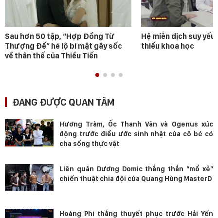
Sau hơn 50 tập, “Hợp Đồng Từ
Hệ miễn dịch suy yếu 
Thượng Đế” hé lộ bí mật gây sốc
thiếu khoa học
về thân thế của Thiều Tiến
ĐANG ĐƯỢC QUAN TÂM
Hương Tràm, Ốc Thanh Vân và Ogenus xúc
động trước điều ước sinh nhật của cô bé có
cha sống thực vật
Liên quân Dương Domic thẳng thắn “mổ xẻ”
chiến thuật chia đội của Quang Hùng MasterD
Hoàng Phi thắng thuyết phục trước Hải Yến