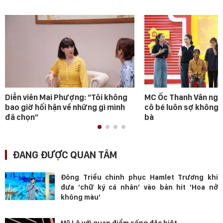
Diễn viên Mai Phượng: “Tôi không
MC Ốc Thanh Vân ngh
bao giờ hối hận về những gì mình
cô bé luôn sợ không 
đã chọn”
bà
ĐANG ĐƯỢC QUAN TÂM
Đông Triều chinh phục Hamlet Trương khi
đưa ‘chữ ký cá nhân’ vào bản hit ‘Hoa nở
không màu’
Mỹ Lệ với quan điểm sống đặc biệt.