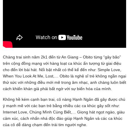
Chàng trai sinh năm 2k1 đến từ An Giang – Obito từng “gây bão”
trên cộng đồng mạng với hàng loạt ca khúc ấn tượng từ giai điệu
cho đến lời bài hát. Nổi bật nhất có thể kể đến như: Simple Love,
When You Look At Me, Lost,… Obito là nghệ sĩ trẻ không ngần ngại
thử sức với những điều mới mẽ trong âm nhạc, anh chàng luôn biết
cách khiến khán giả phải bất ngờ với sự biến hóa của mình.
Không hề kém cạnh bạn trai, cô nàng Hạnh Ngân đã gây được chú
ý mạnh mẽ với các bạn trẻ bằng nhiều các ca khúc gây sốt như:
Internet Love, Chúng Mình Cùng Biết,… Giọng hát ngọt ngào, giàu
cảm xúc, cách nhấn nhá độc đáo giúp Hạnh Ngân và các ca khúc
của cô dễ dàng chạm đến trái tim người nghe.