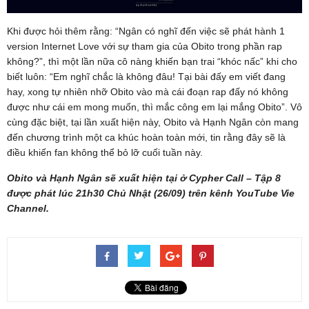
Khi được hỏi thêm rằng: “Ngân có nghĩ đến việc sẽ phát hành 1
version Internet Love với sự tham gia của Obito trong phần rap
không?”, thì một lần nữa cô nàng khiến bạn trai “khóc nấc” khi cho
biết luôn: “Em nghĩ chắc là không đâu! Tại bài đấy em viết đang
hay, xong tự nhiên nhỡ Obito vào mà cái đoạn rap đấy nó không
được như cái em mong muốn, thì mắc công em lại mắng Obito”. Vô
cùng đặc biệt, tại lần xuất hiện này, Obito và Hạnh Ngân còn mang
đến chương trình một ca khúc hoàn toàn mới, tin rằng đây sẽ là
điều khiến fan không thể bỏ lỡ cuối tuần này.
Obito và Hạnh Ngân sẽ xuất hiện tại ở Cypher Call – Tập 8
được phát lúc 21h30 Chủ Nhật (26/09) trên kênh YouTube Vie
Channel.