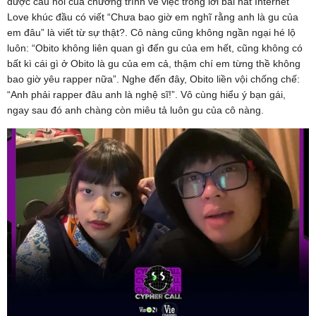
được câu hỏi của chương trình về việc trong lời bài hát Internet
Love khúc đầu có viết “Chưa bao giờ em nghĩ rằng anh là gu của
em đâu” là viết từ sự thật?. Cô nàng cũng không ngần ngại hé lộ
luôn: “Obito không liên quan gì đến gu của em hết, cũng không có
bất kì cái gì ở Obito là gu của em cả, thậm chí em từng thề không
bao giờ yêu rapper nữa”. Nghe đến đây, Obito liền vội chống chế:
“Anh phải rapper đâu anh là nghệ sĩ!”. Vô cùng hiểu ý bạn gái,
ngay sau đó anh chàng còn miêu tả luôn gu của cô nàng.