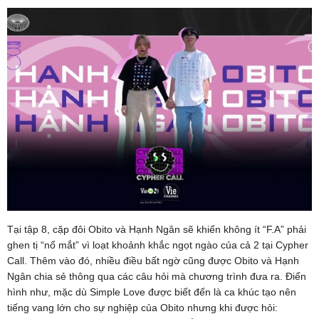
Tại tập 8, cặp đôi Obito và Hạnh Ngân sẽ khiến không ít “F.A” phải
ghen tị “nổ mắt” vì loạt khoảnh khắc ngọt ngào của cả 2 tại Cypher
Call. Thêm vào đó, nhiều điều bất ngờ cũng được Obito và Hạnh
Ngân chia sẻ thông qua các câu hỏi mà chương trình đưa ra. Điển
hình như, mặc dù Simple Love được biết đến là ca khúc tạo nên
tiếng vang lớn cho sự nghiệp của Obito nhưng khi được hỏi: