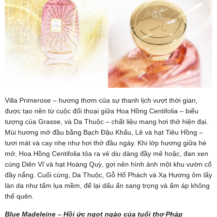
Villa Primerose – hương thơm của sự thanh lịch vượt thời gian,
được tạo nên từ cuộc đối thoại giữa Hoa Hồng Centifolia – biểu
tượng của Grasse, và Da Thuộc – chất liệu mang hơi thở hiện đại.
Mùi hương mở đầu bằng Bạch Đậu Khấu, Lê và hạt Tiêu Hồng –
tươi mát và cay nhẹ như hơi thở đầu ngày. Khi lớp hương giữa hé
mở, Hoa Hồng Centifolia tỏa ra vẻ dịu dàng đầy mê hoặc, đan xen
cùng Diên Vĩ và hạt Hoàng Quỳ, gợi nên hình ảnh một khu vườn cổ
đầy nắng. Cuối cùng, Da Thuộc, Gỗ Hổ Phách và Xạ Hương ôm lấy
làn da như tấm lụa mềm, để lại dấu ấn sang trọng và ấm áp không
thể quên.
Blue Madeleine – Hồi ức ngọt ngào của tuổi thơ Pháp