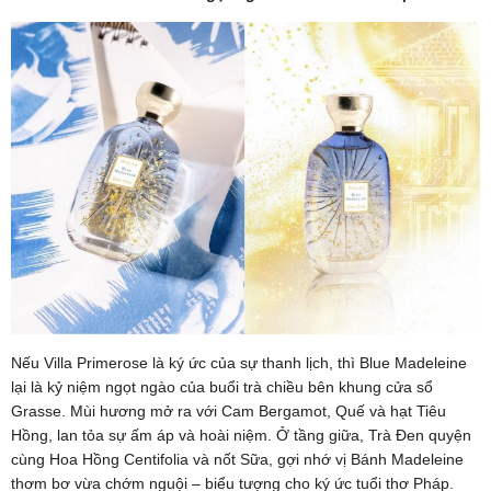
Nếu Villa Primerose là ký ức của sự thanh lịch, thì Blue Madeleine
lại là kỷ niệm ngọt ngào của buổi trà chiều bên khung cửa sổ
Grasse. Mùi hương mở ra với Cam Bergamot, Quế và hạt Tiêu
Hồng, lan tỏa sự ấm áp và hoài niệm. Ở tầng giữa, Trà Đen quyện
cùng Hoa Hồng Centifolia và nốt Sữa, gợi nhớ vị Bánh Madeleine
thơm bơ vừa chớm nguội – biểu tượng cho ký ức tuổi thơ Pháp.