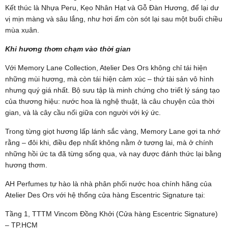
Kết thúc là Nhựa Peru, Kẹo Nhân Hạt và Gỗ Đàn Hương, để lại dư
vị mịn màng và sâu lắng, như hơi ấm còn sót lại sau một buổi chiều
mùa xuân.
Khi hương thơm chạm vào thời gian
Với Memory Lane Collection, Atelier Des Ors không chỉ tái hiện
những mùi hương, mà còn tái hiện cảm xúc – thứ tài sản vô hình
nhưng quý giá nhất. Bộ sưu tập là minh chứng cho triết lý sáng tạo
của thương hiệu: nước hoa là nghệ thuật, là câu chuyện của thời
gian, và là cây cầu nối giữa con người với ký ức.
Trong từng giọt hương lấp lánh sắc vàng, Memory Lane gợi ta nhớ
rằng – đôi khi, điều đẹp nhất không nằm ở tương lai, mà ở chính
những hồi ức ta đã từng sống qua, và nay được đánh thức lại bằng
hương thơm.
AH Perfumes tự hào là nhà phân phối nước hoa chính hãng của
Atelier Des Ors với hệ thống cửa hàng Escentric Signature tại:
Tầng 1, TTTM Vincom Đồng Khởi (Cửa hàng Escentric Signature)
– TP.HCM