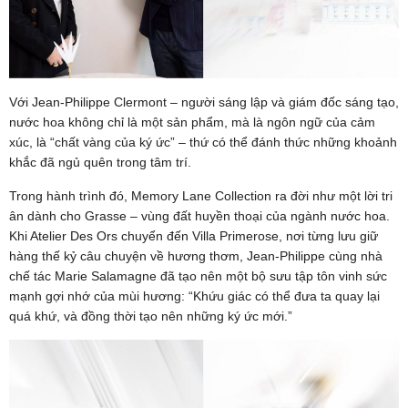
Với Jean-Philippe Clermont – người sáng lập và giám đốc sáng tạo,
nước hoa không chỉ là một sản phẩm, mà là ngôn ngữ của cảm
xúc, là “chất vàng của ký ức” – thứ có thể đánh thức những khoảnh
khắc đã ngủ quên trong tâm trí.
Trong hành trình đó, Memory Lane Collection ra đời như một lời tri
ân dành cho Grasse – vùng đất huyền thoại của ngành nước hoa.
Khi Atelier Des Ors chuyển đến Villa Primerose, nơi từng lưu giữ
hàng thế kỷ câu chuyện về hương thơm, Jean-Philippe cùng nhà
chế tác Marie Salamagne đã tạo nên một bộ sưu tập tôn vinh sức
mạnh gợi nhớ của mùi hương: “Khứu giác có thể đưa ta quay lại
quá khứ, và đồng thời tạo nên những ký ức mới.”