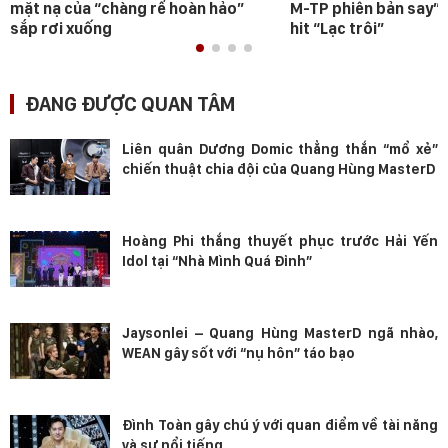
mặt nạ của “chàng rể hoàn hảo”
M-TP phiên bản say” 
sắp rơi xuống
hit “Lạc trôi”
ĐANG ĐƯỢC QUAN TÂM
Liên quân Dương Domic thẳng thắn “mổ xẻ”
chiến thuật chia đội của Quang Hùng MasterD
Hoàng Phi thắng thuyết phục trước Hải Yến
Idol tại “Nhà Mình Quá Đỉnh”
Jaysonlei – Quang Hùng MasterD ngã nhào,
WEAN gây sốt với “nụ hôn” táo bạo
Đình Toàn gây chú ý với quan điểm về tài năng
và sự nổi tiếng