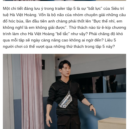
Một chi tiết đáng lưu ý trong trailer tập 5 là sự “bất lực” của Siêu trí
tuệ Hà Việt Hoàng. Vốn là bộ não của nhóm chuyên giải những câu
đố hóc búa, lần đầu tiên anh chàng phải thốt lên “Bực thế nhỉ, em
không nghĩ là em không giải được”. Thử thách nào từ ê-kíp chương
trình làm cho Hà Việt Hoàng “bế tắc” như vậy? Phải chăng độ khó
qua mỗi tập sẽ ngày càng nâng cao không ai ngờ đến? Liệu 5
người chơi có thể vượt qua những thử thách trong tập 5 này?