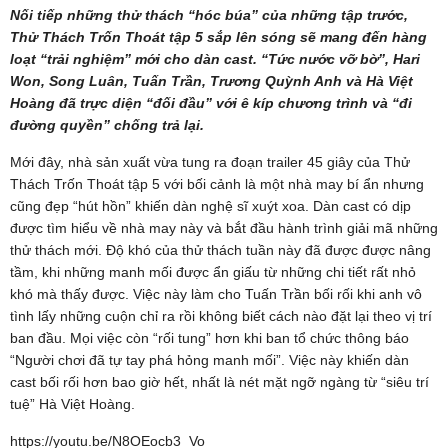
Nối tiếp những thử thách “hóc búa” của những tập trước,
Thử Thách Trốn Thoát tập 5 sắp lên sóng sẽ mang đến hàng
loạt “trải nghiệm” mới cho dàn cast. “Tức nước vỡ bờ”, Hari
Won, Song Luân, Tuấn Trần, Trương Quỳnh Anh và Hà Việt
Hoàng đã trực diện “đối đầu” với ê kíp chương trình và “đi
đường quyền” chống trả lại.
Mới đây, nhà sản xuất vừa tung ra đoạn trailer 45 giây của Thử
Thách Trốn Thoát tập 5 với bối cảnh là một nhà may bí ẩn nhưng
cũng đẹp “hút hồn” khiến dàn nghệ sĩ xuýt xoa. Dàn cast có dịp
được tìm hiểu về nhà may này và bắt đầu hành trình giải mã những
thử thách mới. Độ khó của thử thách tuần này đã được được nâng
tầm, khi những manh mối được ẩn giấu từ những chi tiết rất nhỏ
khó mà thấy được. Việc này làm cho Tuấn Trần bối rối khi anh vô
tình lấy những cuộn chỉ ra rồi không biết cách nào đặt lại theo vị trí
ban đầu. Mọi việc còn “rối tung” hơn khi ban tổ chức thông báo
“Người chơi đã tự tay phá hỏng manh mối”. Việc này khiến dàn
cast bối rối hơn bao giờ hết, nhất là nét mặt ngỡ ngàng từ “siêu trí
tuệ” Hà Việt Hoàng.
https://youtu.be/N8OEocb3_Vo