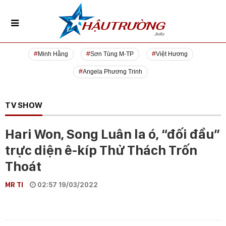
Minh Hằng
Sơn Tùng M-TP
Việt Hương
Angela Phương Trinh
TV SHOW
Hari Won, Song Luân la ó, “đối đầu”
trực diện ê-kíp Thử Thách Trốn
Thoát
MR TI
02:57 19/03/2022