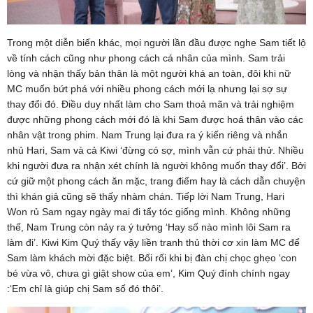
Trong một diễn biến khác, mọi người lần đầu được nghe Sam tiết lộ
về tính cách cũng như phong cách cá nhân của mình. Sam trải
lòng và nhận thấy bản thân là một người khá an toàn, đôi khi nữ
MC muốn bứt phá với nhiều phong cách mới lạ nhưng lại sợ sự
thay đổi đó. Điều duy nhất làm cho Sam thoả mãn và trải nghiệm
được những phong cách mới đó là khi Sam được hoá thân vào các
nhân vật trong phim. Nam Trung lại đưa ra ý kiến riêng và nhắn
nhủ Hari, Sam và cả Kiwi ‘đừng có sợ, mình vẫn cứ phải thử. Nhiều
khi người đưa ra nhận xét chính là người không muốn thay đổi’. Bởi
cứ giữ một phong cách ăn mặc, trang điểm hay là cách dẫn chuyện
thì khán giả cũng sẽ thấy nhàm chán. Tiếp lời Nam Trung, Hari
Won rủ Sam ngay ngày mai đi tẩy tóc giống mình. Không những
thế, Nam Trung còn nảy ra ý tưởng ‘Hay số nào mình lôi Sam ra
làm đi’. Kiwi Kim Quý thấy vậy liền tranh thủ thời cơ xin làm MC để
Sam làm khách mời đặc biệt. Bối rối khi bị đàn chị chọc ghẹo ‘con
bé vừa vô, chưa gì giật show của em’, Kim Quý đính chính ngay
:‘Em chỉ là giúp chị Sam số đó thôi’.