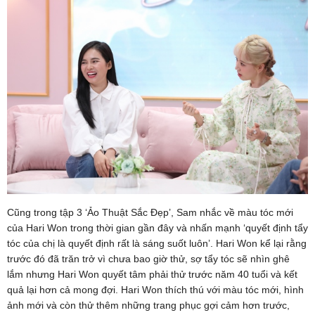
Cũng trong tập 3 ‘Ảo Thuật Sắc Đẹp’, Sam nhắc về màu tóc mới
của Hari Won trong thời gian gần đây và nhấn mạnh ‘quyết định tẩy
tóc của chị là quyết định rất là sáng suốt luôn’. Hari Won kể lại rằng
trước đó đã trăn trở vì chưa bao giờ thử, sợ tẩy tóc sẽ nhìn ghê
lắm nhưng Hari Won quyết tâm phải thử trước năm 40 tuổi và kết
quả lại hơn cả mong đợi. Hari Won thích thú với màu tóc mới, hình
ảnh mới và còn thử thêm những trang phục gợi cảm hơn trước,