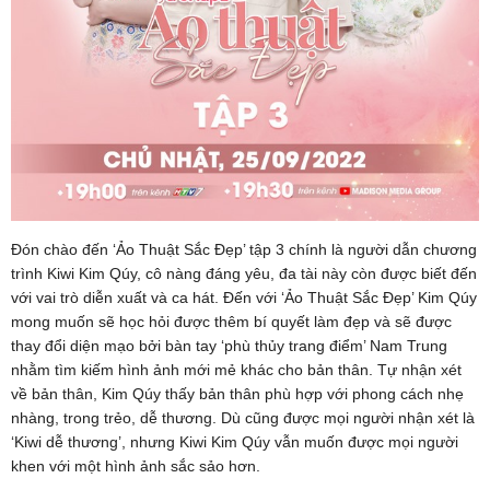
Đón chào đến ‘Ảo Thuật Sắc Đẹp’ tập 3 chính là người dẫn chương
trình Kiwi Kim Qúy, cô nàng đáng yêu, đa tài này còn được biết đến
với vai trò diễn xuất và ca hát. Đến với ‘Ảo Thuật Sắc Đẹp’ Kim Qúy
mong muốn sẽ học hỏi được thêm bí quyết làm đẹp và sẽ được
thay đổi diện mạo bởi bàn tay ‘phù thủy trang điểm’ Nam Trung
nhằm tìm kiếm hình ảnh mới mẻ khác cho bản thân. Tự nhận xét
về bản thân, Kim Qúy thấy bản thân phù hợp với phong cách nhẹ
nhàng, trong trẻo, dễ thương. Dù cũng được mọi người nhận xét là
‘Kiwi dễ thương’, nhưng Kiwi Kim Qúy vẫn muốn được mọi người
khen với một hình ảnh sắc sảo hơn.