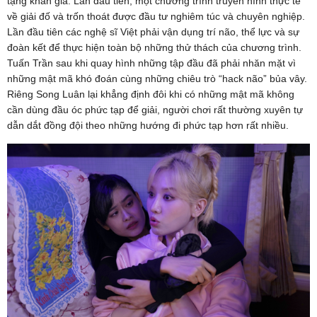
tặng khán giả. Lần đầu tiên, một chương trình truyền hình thực tế
về giải đố và trốn thoát được đầu tư nghiêm túc và chuyên nghiệp.
Lần đầu tiên các nghệ sĩ Việt phải vận dụng trí não, thể lực và sự
đoàn kết để thực hiện toàn bộ những thử thách của chương trình.
Tuấn Trần sau khi quay hình những tập đầu đã phải nhăn mặt vì
những mật mã khó đoán cùng những chiêu trò “hack não” bủa vây.
Riêng Song Luân lại khẳng định đôi khi có những mật mã không
cần dùng đầu óc phức tạp để giải, người chơi rất thường xuyên tự
dẫn dắt đồng đội theo những hướng đi phức tạp hơn rất nhiều.