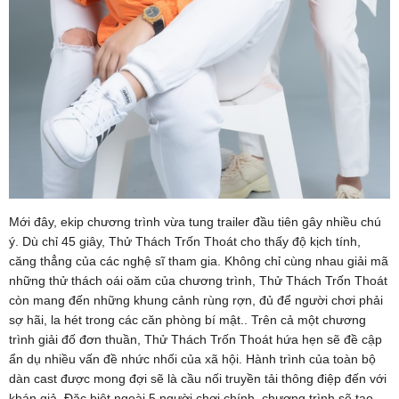
Mới đây, ekip chương trình vừa tung trailer đầu tiên gây nhiều chú
ý. Dù chỉ 45 giây, Thử Thách Trốn Thoát cho thấy độ kịch tính,
căng thẳng của các nghệ sĩ tham gia. Không chỉ cùng nhau giải mã
những thử thách oái oăm của chương trình, Thử Thách Trốn Thoát
còn mang đến những khung cảnh rùng rợn, đủ để người chơi phải
sợ hãi, la hét trong các căn phòng bí mật.. Trên cả một chương
trình giải đố đơn thuần, Thử Thách Trốn Thoát hứa hẹn sẽ đề cập
ẩn dụ nhiều vấn đề nhức nhối của xã hội. Hành trình của toàn bộ
dàn cast được mong đợi sẽ là cầu nối truyền tải thông điệp đến với
khán giả. Đặc biệt ngoài 5 người chơi chính, chương trình sẽ tạo