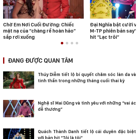
Chờ Em Nơi Cuối Đường: Chiếc
Đại Nghĩa bật cười v
mặt nạ của “chàng rể hoàn hảo”
M-TP phiên bản say” 
sắp rơi xuống
hit “Lạc trôi”
ĐANG ĐƯỢC QUAN TÂM
Thúy Diễm tiết lộ bí quyết chăm sóc làn da và
tinh thần trong những tháng cuối thai kỳ
Nghệ sĩ Mai Dũng và tình yêu với những “vai ác
dễ thương”
Quách Thành Danh tiết lộ cái duyên đặc biệt
với bản hit “Tôi là tôi”