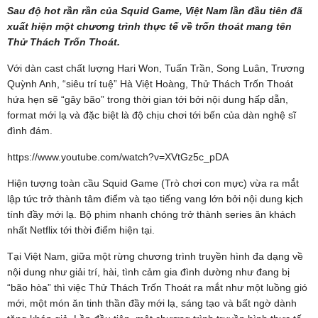
Sau độ hot rần rần của Squid Game, Việt Nam lần đầu tiên đã
xuất hiện một chương trình thực tế về trốn thoát mang tên
Thử Thách Trốn Thoát.
Với dàn cast chất lượng Hari Won, Tuấn Trần, Song Luân, Trương
Quỳnh Anh, “siêu trí tuệ” Hà Việt Hoàng, Thử Thách Trốn Thoát
hứa hẹn sẽ “gây bão” trong thời gian tới bởi nội dung hấp dẫn,
format mới lạ và đặc biệt là độ chịu chơi tới bến của dàn nghệ sĩ
đình đám.
https://www.youtube.com/watch?v=XVtGz5c_pDA
Hiện tượng toàn cầu Squid Game (Trò chơi con mực) vừa ra mắt
lập tức trở thành tâm điểm và tạo tiếng vang lớn bởi nội dung kịch
tính đầy mới lạ. Bộ phim nhanh chóng trở thành series ăn khách
nhất Netflix tới thời điểm hiện tại.
Tại Việt Nam, giữa một rừng chương trình truyền hình đa dạng về
nội dung như giải trí, hài, tình cảm gia đình dường như đang bị
“bão hòa” thì việc Thử Thách Trốn Thoát ra mắt như một luồng gió
mới, một món ăn tinh thần đầy mới lạ, sáng tạo và bất ngờ dành