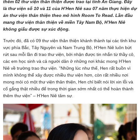
thêm 02 thư viện thân thiện được trao tại tỉnh An Giang. Đây
là thư viện số 10 và 11 của H’Hen Niê sau 07 năm thực hiện dự
án thư viện thân thiện theo mô hình Room To Read. Lần đầu
mang thư viện thân thiện về miền Tây Nam Bộ, H’Hen Niê
không giấu được sự xúc động.
Trước đó, đã có 09 thư viện thân thiện khánh thành tại các tỉnh khu
vực phía Bắc, Tây Nguyên và Nam Trung Bộ, H’Hen Niê luôn bứt
rứt sau mỗi lần đi trao thư viện, bởi nhận được tin nhắn từ thầy cô,
các em học sinh và cả người dân ở những nơi khác mong H’Hen
Niê về trường trao thư viện. “Những lúc như thế, Hen rất buồn vì
mình không thể xây được nhiều thư viện hơn, còn rất nhiều nơi
mong mỏi có một thư viện thân thiện, Hen chỉ biết nói lời xin lỗi và
cố gắng thật nhiều để trong thời gian sớm nhất có thể hoàn thành
thêm thư viện” – H’Hen Niê tâm sự.