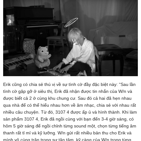
Erik cũng có chia sẻ thú vị về sự tình cờ đầy đặc biệt này: “Sau lần
tình cờ gặp gỡ ở siêu thị, Erik đã nhận được tin nhắn của W/n và
được biết cả 2 ở cùng khu chung cư. Sau đó cả hai đã hẹn nhau
qua nhà để có thể hiểu nhau hơn về âm nhạc, chia sẻ với nhau rất
nhiều câu chuyện. Từ đó, 3107 4 được ấp ủ và hình thành. Khi làm
sản phẩm 3107 4, Erik đã ngồi cùng với bạn đến 3-4 giờ sáng, có
hôm 5 giờ sáng để ngồi chỉnh từng sound một, chọn từng tiếng âm
thanh rất tỉ mỉ và kỹ lưỡng. W/n gửi rất nhiều bản thu cho Erik và
mình vô cùng trân trọng sự tận tâm, kỹ càng của W/n trong từng