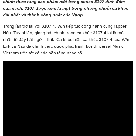
chính thức tung sản phẩm mới trong series 3107 đình đám
của mình. 3107 được xem là một trong những chuỗi ca khúc
dài nhất và thành công nhất của Vpop.
Trong lần trở lại với 3107 4, W/n tiếp tục đồng hành cùng rapper
Nâu. Tuy nhiên, giọng hát chính trong ca khúc 3107 4 lại là một
nhân tố đầy bất ngờ – Erik. Ca khúc hiện ca khúc 3107 4 của W/n,
Erik và Nâu đã chính thức được phát hành bởi Universal Music
Vietnam trên tất cả các nền tảng nhạc số.