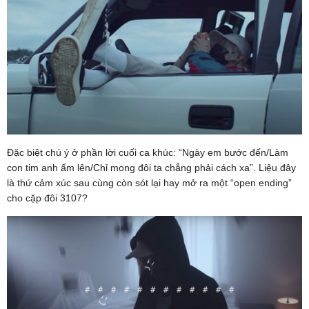
Đặc biệt chú ý ở phần lời cuối ca khúc: “Ngày em bước đến/Làm
con tim anh ấm lên/Chỉ mong đôi ta chẳng phải cách xa”. Liệu đây
là thứ cảm xúc sau cùng còn sót lại hay mở ra một “open ending”
cho cặp đôi 3107?