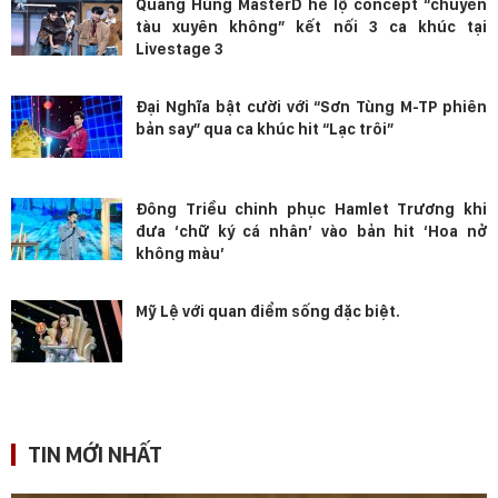
Quang Hùng MasterD hé lộ concept “chuyến
tàu xuyên không” kết nối 3 ca khúc tại
Livestage 3
Đại Nghĩa bật cười với “Sơn Tùng M-TP phiên
bản say” qua ca khúc hit “Lạc trôi”
Đông Triều chinh phục Hamlet Trương khi
đưa ‘chữ ký cá nhân’ vào bản hit ‘Hoa nở
không màu’
Mỹ Lệ với quan điểm sống đặc biệt.
TIN MỚI NHẤT