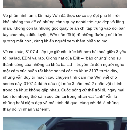
Về phần hình ảnh, lần này W/n đã thực sự có sự đột phá khi rời
khỏi phòng thu để có những cảnh quay ngoài trời cực đẹp và lãng
mạn. Không còn là những góc quay bí ẩn chỉ tập trung vào đôi bàn
tay chơi nhạc điêu luyện, W/n dần để lộ rõ những đường nét trên
gương mặt hơn, càng khiến người xem thêm phần tò mò.
Về ca khúc, 3107 4 tiếp tục giữ cấu trúc kết hợp hài hoà giữa 3 yếu
tố: ballad, EDM và rap. Giọng hát của Erik – “bảo chứng” cho sự
thành công của những ca khúc ballad – truyền tải đến người nghe
một cảm xúc buồn rất khác so với các ca khúc 3107 trước đây,
nhưng vẫn duy trì mạch câu chuyện tình cảm mà W/n viết cho
series này. 3107 4 đánh dấu cột mốc 3 năm mà 2 nhân vật chính
trong ca khúc không gặp nhau. Cuộc sống cứ thế trôi đi, ngày mai
luôn tới nhưng thứ cảm xúc tồn tại trong nhân vật “anh” vẫn là
những hoài niệm đẹp về mối tình đã qua, cùng với đó là những
thay đổi vì nhân vật “em”.