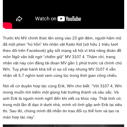
Trước khi MV chính thức lên sóng vào 23 giờ đêm, người hâm mộ
đã một phen “hú hồn” khi nhân vật Kaito Kid (sở hữu 1 triệu lượt
theo dõi trên Facebook) gây sốt mạng xã hội vì khả năng đoán đề
môn Ngữ văn bất ngờ “chiếm giữ” MV 3107 4. Thậm chí, trang
nhân vật này còn đăng tải đoạn MV gần 1 phút trước cả chính chủ
W/n. Tuy phát hành khá trễ vì sự cố này nhưng MV 3107 4 vẫn
nhận về 5,7 nghìn lượt xem cùng lúc trong thời gian công chiếu.
Nói về cơ duyên hợp tác cùng Erik, W/n cho biết: “Với 3107 4, W/n
mong muốn tìm kiếm một giọng hát trưởng thành và sâu sắc. Và
anh Erik là người mình nghĩ đến khi viết ca khúc này. Thật tình cờ,
trong một lần đi dạo ở dưới nhà, mình vô tình gặp anh Erik tại siêu
thị. Sau đó, chúng mình đã nhắn tin trao đổi cụ thể hơn và tạo ra
màn hợp tác này”.