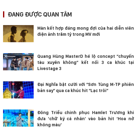
ĐANG ĐƯỢC QUAN TÂM
Màn kết hợp đáng mong đợi của hai diễn viên
điện ảnh trăm tỷ trong MV mới
Quang Hùng MasterD hé lộ concept “chuyến
tàu xuyên không” kết nối 3 ca khúc tại
Livestage 3
Đại Nghĩa bật cười với “Sơn Tùng M-TP phiên
bản say” qua ca khúc hit “Lạc trôi”
Đông Triều chinh phục Hamlet Trương khi
đưa ‘chữ ký cá nhân’ vào bản hit ‘Hoa nở
không màu’