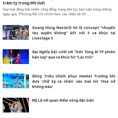
trăm tỷ trong MV mới
Sau loạt động thái khiến cộng đồng mạng liên tục bàn luận trong những
ngày qua, Phương Mỹ Chi chính thức xác nhận sẽ trở...
Quang Hùng MasterD hé lộ concept “chuyến
tàu xuyên không” kết nối 3 ca khúc tại
Livestage 3
Đại Nghĩa bật cười với “Sơn Tùng M-TP phiên
bản say” qua ca khúc hit “Lạc trôi”
Đông Triều chinh phục Hamlet Trương khi
đưa ‘chữ ký cá nhân’ vào bản hit ‘Hoa nở
không màu’
Mỹ Lệ với quan điểm sống đặc biệt.