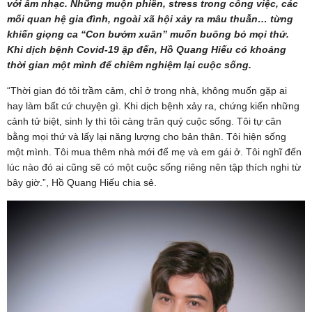
với âm nhạc. Những muộn phiền, stress trong công việc, các
mối quan hệ gia đình, ngoài xã hội xảy ra mâu thuẫn… từng
khiến giọng ca “Con bướm xuân” muốn buông bỏ mọi thứ.
Khi dịch bệnh Covid-19 ập đến, Hồ Quang Hiếu có khoảng
thời gian một mình để chiêm nghiệm lại cuộc sống.
“Thời gian đó tôi trầm cảm, chỉ ở trong nhà, không muốn gặp ai
hay làm bất cứ chuyện gì. Khi dịch bệnh xảy ra, chứng kiến những
cảnh tử biệt, sinh ly thì tôi càng trân quý cuộc sống. Tôi tự cân
bằng mọi thứ và lấy lại năng lượng cho bản thân. Tôi hiện sống
một mình. Tôi mua thêm nhà mới để mẹ và em gái ở. Tôi nghĩ đến
lúc nào đó ai cũng sẽ có một cuộc sống riêng nên tập thích nghi từ
bây giờ.”, Hồ Quang Hiếu chia sẻ.