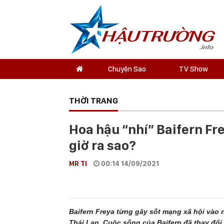
Chuyện Sao
TV Show
THỜI TRANG
Hoa hậu “nhí” Baifern Fr
giờ ra sao?
MR TI
00:14 14/09/2021
Baifern Freya từng gây sốt mạng xã hội vào 
Thái Lan. Cuộc sống của Baifern đã thay đổ