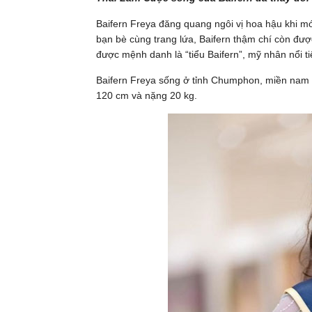
Baifern Freya đăng quang ngôi vị hoa hậu khi mớ
bạn bè cùng trang lứa, Baifern thậm chí còn được
được mệnh danh là “tiểu Baifern”, mỹ nhân nổi t
Baifern Freya sống ở tỉnh Chumphon, miền nam T
120 cm và nặng 20 kg.