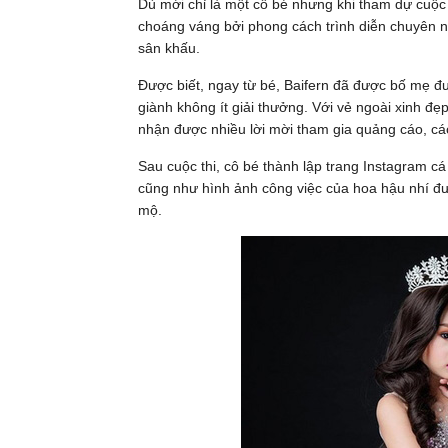
Dù mới chỉ là một cô bé nhưng khi tham dự cuộc 
choáng váng bởi phong cách trình diễn chuyên ng
sân khấu.
Được biết, ngay từ bé, Baifern đã được bố mẹ đư
giành không ít giải thưởng. Với vẻ ngoài xinh đẹ
nhận được nhiều lời mời tham gia quảng cáo, cá
Sau cuộc thi, cô bé thành lập trang Instagram c
cũng như hình ảnh công việc của hoa hậu nhí đ
mộ.