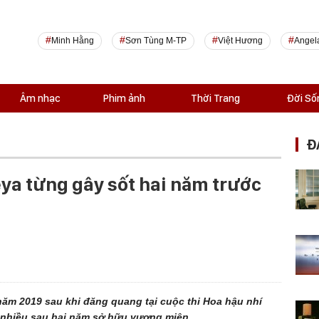
Minh Hằng
Sơn Tùng M-TP
Việt Hương
Angel
Âm nhạc
Phim ảnh
Thời Trang
Đời Số
Đ
eya từng gây sốt hai năm trước
năm 2019 sau khi đăng quang tại cuộc thi Hoa hậu nhí
i nhiều sau hai năm sở hữu vương miện.