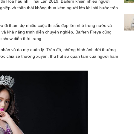
thi Hoa hậu nhí Thái Lan 2019, Baifern khiến nhiều người
hiệp và thần thái không thua kém người lớn khi sải bước trên
a đi tham dự nhiều cuộc thi sắc đẹp lớn nhỏ trong nước và
p và khả năng trình diễn chuyên nghiệp, Baifern Freya cũng
c show diễn thời trang…
á nhân và do mẹ quản lý. Trên đó, những hình ảnh đời thường
ược chia sẻ thường xuyên, thu hút sự quan tâm của người hâm