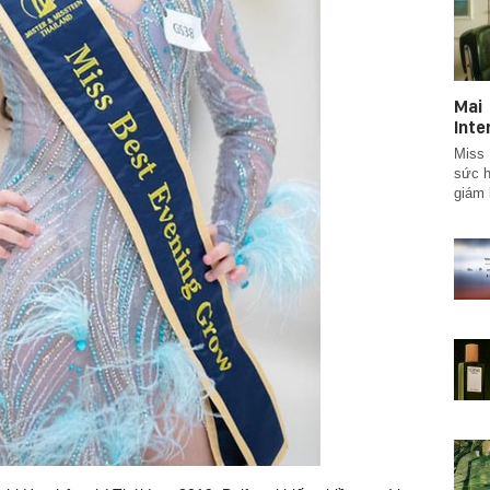
Ma
Inte
Miss 
sức h
giám 