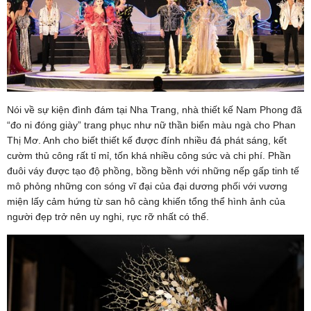
Nói về sự kiện đình đám tại Nha Trang, nhà thiết kế Nam Phong đã
“đo ni đóng giày” trang phục như nữ thần biển màu ngà cho Phan
Thị Mơ. Anh cho biết thiết kế được đính nhiều đá phát sáng, kết
cườm thủ công rất tỉ mỉ, tốn khá nhiều công sức và chi phí. Phần
đuôi váy được tạo độ phồng, bồng bềnh với những nếp gấp tinh tế
mô phỏng những con sóng vĩ đại của đại dương phối với vương
miện lấy cảm hứng từ san hô càng khiến tổng thể hình ảnh của
người đẹp trở nên uy nghi, rực rỡ nhất có thể.