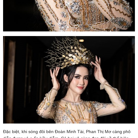
Đặc biệt, khi sóng đôi bên Đoàn Minh Tài, Phan Thị Mơ càng phô