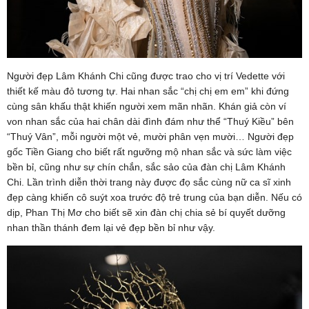
Người đẹp Lâm Khánh Chi cũng được trao cho vị trí Vedette với
thiết kế màu đỏ tương tự. Hai nhan sắc “chị chị em em” khi đứng
cùng sân khấu thật khiến người xem mãn nhãn. Khán giả còn ví
von nhan sắc của hai chân dài đình đám như thể “Thuý Kiều” bên
“Thuý Vân”, mỗi người một vẻ, mười phân vẹn mười… Người đẹp
gốc Tiền Giang cho biết rất ngưỡng mộ nhan sắc và sức làm việc
bền bỉ, cũng như sự chín chắn, sắc sảo của đàn chị Lâm Khánh
Chi. Lần trình diễn thời trang này được đọ sắc cùng nữ ca sĩ xinh
đẹp càng khiến cô suýt xoa trước độ trẻ trung của bạn diễn. Nếu có
dịp, Phan Thị Mơ cho biết sẽ xin đàn chị chia sẻ bí quyết dưỡng
nhan thần thánh đem lại vẻ đẹp bền bỉ như vậy.