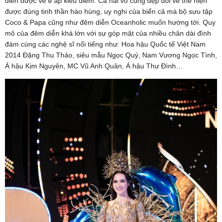
diễn được vẻ e ấp kiều diễm. Cả hai vô cùng đẹp đôi về thể hiện
được đúng tinh thần hào hùng, uy nghi của biển cả mà bộ sưu tập
Coco & Papa cũng như đêm diễn Oceanholic muốn hướng tới. Quy
mô của đêm diễn khá lớn với sự góp mặt của nhiều chân dài đình
đám cùng các nghệ sĩ nổi tiếng như: Hoa hậu Quốc tế Việt Nam
2014 Đặng Thu Thảo, siêu mẫu Ngọc Quý, Nam Vương Ngọc Tình,
Á hậu Kim Nguyên, MC Vũ Anh Quân, Á hậu Thư Đình…