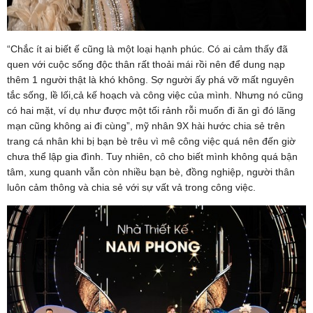
“Chắc ít ai biết ế cũng là một loại hạnh phúc. Có ai cảm thấy đã
quen với cuộc sống độc thân rất thoải mái rồi nên để dung nạp
thêm 1 người thật là khó không. Sợ người ấy phá vỡ mất nguyên
tắc sống, lề lối,cả kế hoạch và công việc của mình. Nhưng nó cũng
có hai mặt, ví dụ như được một tối rảnh rỗi muốn đi ăn gì đó lãng
mạn cũng không ai đi cùng”, mỹ nhân 9X hài hước chia sẻ trên
trang cá nhân khi bị bạn bè trêu vì mê công việc quá nên đến giờ
chưa thể lập gia đình. Tuy nhiên, cô cho biết mình không quá bận
tâm, xung quanh vẫn còn nhiều bạn bè, đồng nghiệp, người thân
luôn cảm thông và chia sẻ với sự vất vả trong công việc.