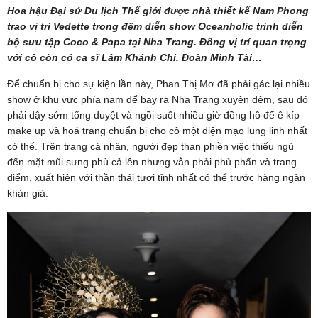
Hoa hậu Đại sứ Du lịch Thế giới được nhà thiết kế Nam Phong
trao vị trí Vedette trong đêm diễn show Oceanholic trình diễn
bộ sưu tập Coco & Papa tại Nha Trang. Đồng vị trí quan trọng
với cô còn có ca sĩ Lâm Khánh Chi, Đoàn Minh Tài…
Để chuẩn bị cho sự kiện lần này, Phan Thị Mơ đã phải gác lại nhiều
show ở khu vực phía nam để bay ra Nha Trang xuyên đêm, sau đó
phải dậy sớm tổng duyệt và ngồi suốt nhiều giờ đồng hồ để ê kíp
make up và hoá trang chuẩn bị cho cô một diện mạo lung linh nhất
có thể. Trên trang cá nhân, người đẹp than phiền việc thiếu ngủ
đến mặt mũi sưng phù cả lên nhưng vẫn phải phủ phấn và trang
điểm, xuất hiện với thần thái tươi tỉnh nhất có thể trước hàng ngàn
khán giả.