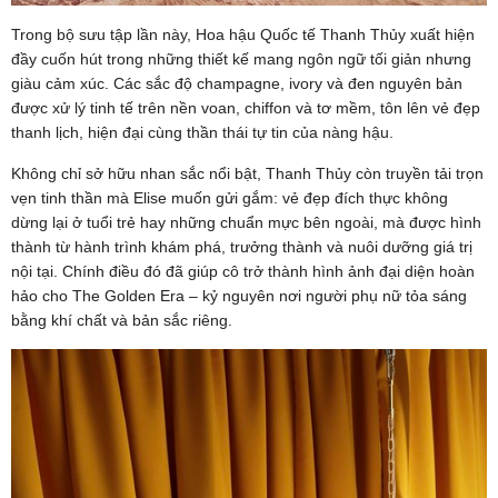
Trong bộ sưu tập lần này, Hoa hậu Quốc tế Thanh Thủy xuất hiện
đầy cuốn hút trong những thiết kế mang ngôn ngữ tối giản nhưng
giàu cảm xúc. Các sắc độ champagne, ivory và đen nguyên bản
được xử lý tinh tế trên nền voan, chiffon và tơ mềm, tôn lên vẻ đẹp
thanh lịch, hiện đại cùng thần thái tự tin của nàng hậu.
Không chỉ sở hữu nhan sắc nổi bật, Thanh Thủy còn truyền tải trọn
vẹn tinh thần mà Elise muốn gửi gắm: vẻ đẹp đích thực không
dừng lại ở tuổi trẻ hay những chuẩn mực bên ngoài, mà được hình
thành từ hành trình khám phá, trưởng thành và nuôi dưỡng giá trị
nội tại. Chính điều đó đã giúp cô trở thành hình ảnh đại diện hoàn
hảo cho The Golden Era – kỷ nguyên nơi người phụ nữ tỏa sáng
bằng khí chất và bản sắc riêng.