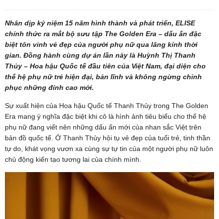
Nhân dịp kỷ niệm 15 năm hình thành và phát triển, ELISE
chính thức ra mắt bộ sưu tập The Golden Era – dấu ấn đặc
biệt tôn vinh vẻ đẹp của người phụ nữ qua lăng kính thời
gian. Đồng hành cùng dự án lần này là Huỳnh Thị Thanh
Thủy – Hoa hậu Quốc tế đầu tiên của Việt Nam, đại diện cho
thế hệ phụ nữ trẻ hiện đại, bản lĩnh và không ngừng chinh
phục những đỉnh cao mới.
Sự xuất hiện của Hoa hậu Quốc tế Thanh Thủy trong The Golden
Era mang ý nghĩa đặc biệt khi cô là hình ảnh tiêu biểu cho thế hệ
phụ nữ đang viết nên những dấu ấn mới của nhan sắc Việt trên
bản đồ quốc tế. Ở Thanh Thủy hội tụ vẻ đẹp của tuổi trẻ, tinh thần
tự do, khát vọng vươn xa cùng sự tự tin của một người phụ nữ luôn
chủ động kiến tạo tương lai của chính mình.