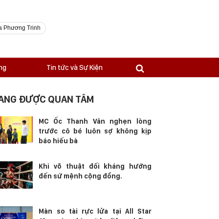
a Phương Trinh
ng
Tin tức và Sự Kiện
ANG ĐƯỢC QUAN TÂM
MC Ốc Thanh Vân nghẹn lòng
trước cô bé luôn sợ không kịp
báo hiếu bà
Khi võ thuật đối kháng hướng
đến sứ mệnh cộng đồng.
Màn so tài rực lửa tại All Star