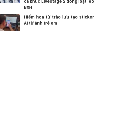
ca khúc Livestage 2 đồng loạt leo
BXH
Hiểm họa từ trào lưu tạo sticker
AI từ ảnh trẻ em