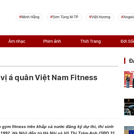
Minh Hằng
Sơn Tùng M-TP
Việt Hương
Angel
Âm nhạc
Phim ảnh
Thời Trang
Đời Số
Đ
vị á quân Việt Nam Fitness
gym fitness trên khắp cả nước đăng ký dự thi, thí sinh
992, Hà Nội) đến từ Hà Nội và Võ Thị Trâm Anh (SBD 31