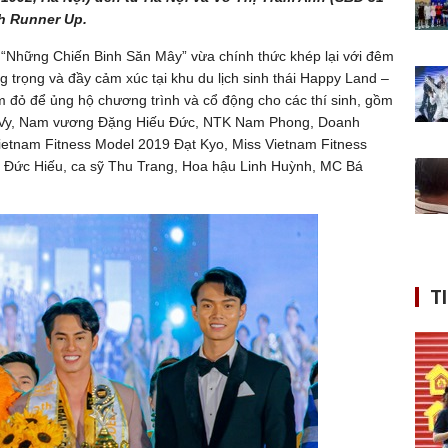
th Runner Up.
 “Những Chiến Binh Săn Mây” vừa chính thức khép lại với đêm
ng trọng và đầy cảm xúc tại khu du lịch sinh thái Happy Land –
m đỏ để ủng hộ chương trình và cổ động cho các thí sinh, gồm
 Vy, Nam vương Đặng Hiếu Đức, NTK Nam Phong, Doanh
etnam Fitness Model 2019 Đạt Kyo, Miss Vietnam Fitness
 Đức Hiếu, ca sỹ Thu Trang, Hoa hậu Linh Huỳnh, MC Bá
T