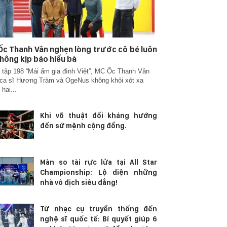
c Thanh Vân nghẹn lòng trước cô bé luôn
hông kịp báo hiếu bà
 tập 198 “Mái ấm gia đình Việt”, MC Ốc Thanh Vân
ca sĩ Hương Tràm và OgeNus không khỏi xót xa
 hai...
Khi võ thuật đối kháng hướng
đến sứ mệnh cộng đồng.
Màn so tài rực lửa tại All Star
Championship: Lộ diện những
nhà vô địch siêu đẳng!
Từ nhạc cụ truyền thống đến
nghệ sĩ quốc tế: Bí quyết giúp 6