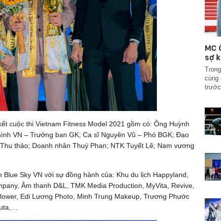
MC Ố
sợ k
Trong
cùng 
trước
ết cuộc thi Vietnam Fitness Model 2021 gồm có: Ông Huỳnh
 hình VN – Trưởng ban GK; Ca sĩ Nguyên Vũ – Phó BGK; Đạo
 Thu thảo; Doanh nhân Thuý Phan; NTK Tuyết Lê; Nam vương
n Blue Sky VN với sự đồng hành của: Khu du lịch Happyland,
mpany, Âm thanh D&L, TMK Media Production, MyVita, Revive,
Flower, Edi Lương Photo, Minh Trung Makeup, Trương Phước
luta,…