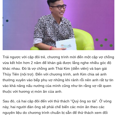
Trái ngược với cặp đôi trẻ, chương trình mời đến một cặp vợ chồng
vừa kết hôn hơn 2 năm để khán giả được lắng nghe nhiều góc độ
khác nhau. Đó là vợ chồng anh Thái Kim (diễn viên) và bạn gái
Thủy Tiên (nội trợ). Đến với chương trình, anh Kim chia sẻ anh
thường xuyên vào bếp phụ vợ những khi rảnh rỗi nên anh rất tự tin
vào khả năng nấu nướng của mình cũng như tin rằng vợ rất quen
thuộc với hương vị món ăn của anh.
Sau đó, cả hai cặp đôi đến với thử thách “Quý ông so tài”. Ở vòng
này, hai người đàn ông sẽ phải chế biến các món ăn theo các
nguyên liệu do chương trình chuẩn bị sẵn để thử thách xem đối