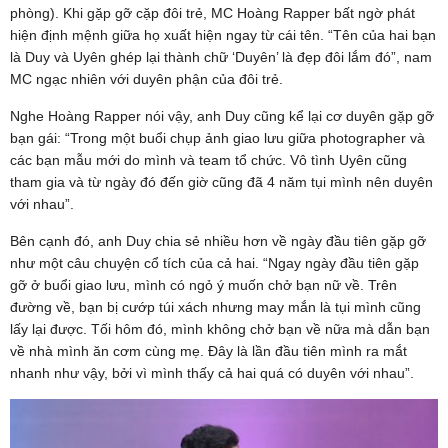
phòng). Khi gặp gỡ cặp đôi trẻ, MC Hoàng Rapper bất ngờ phát
hiện định mệnh giữa họ xuất hiện ngay từ cái tên. “Tên của hai bạn
là Duy và Uyên ghép lại thành chữ ‘Duyên’ là đẹp đôi lắm đó”, nam
MC ngạc nhiên với duyên phận của đôi trẻ.
Nghe Hoàng Rapper nói vậy, anh Duy cũng kể lại cơ duyên gặp gỡ
bạn gái: “Trong một buổi chụp ảnh giao lưu giữa photographer và
các bạn mẫu mới do mình và team tổ chức. Vô tình Uyên cũng
tham gia và từ ngày đó đến giờ cũng đã 4 năm tụi mình nên duyên
với nhau”.
Bên cạnh đó, anh Duy chia sẻ nhiều hơn về ngày đầu tiên gặp gỡ
như một câu chuyện cổ tích của cả hai. “Ngay ngày đầu tiên gặp
gỡ ở buổi giao lưu, mình có ngỏ ý muốn chở bạn nữ về. Trên
đường về, bạn bị cướp túi xách nhưng may mắn là tụi mình cũng
lấy lại được. Tối hôm đó, mình không chở bạn về nữa mà dẫn bạn
về nhà mình ăn cơm cùng mẹ. Đây là lần đầu tiên mình ra mắt
nhanh như vậy, bởi vì mình thấy cả hai quá có duyên với nhau”.