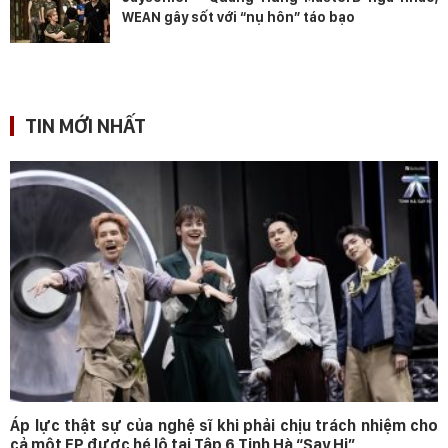
WEAN gây sốt với “nụ hôn” táo bạo
TIN MỚI NHẤT
Áp lực thật sự của nghệ sĩ khi phải chịu trách nhiệm cho
cả một EP được hé lộ tại Tập 6 Tinh Hà “Say Hi”