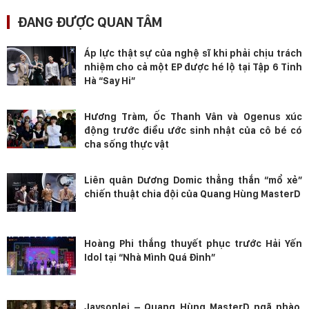
ĐANG ĐƯỢC QUAN TÂM
Áp lực thật sự của nghệ sĩ khi phải chịu trách
nhiệm cho cả một EP được hé lộ tại Tập 6 Tinh
Hà “Say Hi”
Hương Tràm, Ốc Thanh Vân và Ogenus xúc
động trước điều ước sinh nhật của cô bé có
cha sống thực vật
Liên quân Dương Domic thẳng thắn “mổ xẻ”
chiến thuật chia đội của Quang Hùng MasterD
Hoàng Phi thắng thuyết phục trước Hải Yến
Idol tại “Nhà Mình Quá Đỉnh”
Jaysonlei – Quang Hùng MasterD ngã nhào,