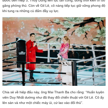
Bước đến hiệp 3, Thùy Dung liên tục tấn công, đồng thời kiên trì bo
găng phòng thủ. Còn về Gil Lê, cô nàng tiếp tục giữ vững phong độ
khi tung ra những cú đấm đầy uy lực.
Chia sẻ về hiệp đấu này, ông Mai Thanh Ba cho rằng: “Huấn luyện
viên Duy Nhất dường như đã thay đổi chiến thuật với Gil Lê. Cô ấy
lên sàn và như một chiếc máy ủi, cứ lao vào đối thủ”.