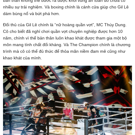
bản thân không thể bước ra được khỏi vùng an toàn do chưa có
nhiều sự trải nghiệm. Và boxing chính là cánh cửa giúp cho Gil Lê
dám bùng nổ và bứt phá hơn.
Đối thủ của Gil Lê chính là “nữ hoàng quần vợt”, MC Thùy Dung.
Cô cho biết đã nghỉ chơi quần vợt chuyên nghiệp được hơn 10
năm, chính vì thế bản thân luôn khao khát được tham gia một bộ
môn mang tính chất đối kháng. Và The Champion chính là chương
trình mà cô có thể đủ thức để thỏa mãn niềm đam mê cũng như
khao khát của mình.