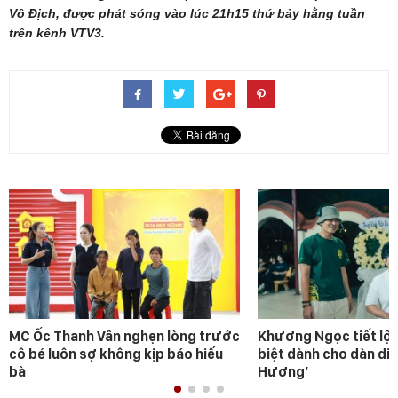
Vô Địch, được phát sóng vào lúc 21h15 thứ bảy hằng tuần
trên kênh VTV3.
MC Ốc Thanh Vân nghẹn lòng trước
Khương Ngọc tiết lộ 
cô bé luôn sợ không kịp báo hiếu
biệt dành cho dàn diễ
bà
Hương’