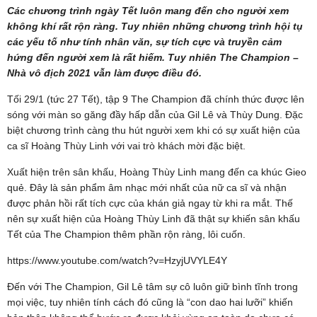
Các chương trình ngày Tết luôn mang đến cho người xem
không khí rất rộn ràng. Tuy nhiên những chương trình hội tụ
các yếu tố như tính nhân văn, sự tích cực và truyền cảm
hứng đến người xem là rất hiếm. Tuy nhiên The Champion –
Nhà vô địch 2021 vẫn làm được điều đó.
Tối 29/1 (tức 27 Tết), tập 9 The Champion đã chính thức được lên
sóng với màn so găng đầy hấp dẫn của Gil Lê và Thùy Dung. Đặc
biệt chương trình càng thu hút người xem khi có sự xuất hiện của
ca sĩ Hoàng Thùy Linh với vai trò khách mời đặc biệt.
Xuất hiện trên sân khấu, Hoàng Thùy Linh mang đến ca khúc Gieo
quẻ. Đây là sản phẩm âm nhạc mới nhất của nữ ca sĩ và nhận
được phản hồi rất tích cực của khán giả ngay từ khi ra mắt. Thế
nên sự xuất hiện của Hoàng Thùy Linh đã thật sự khiến sân khấu
Tết của The Champion thêm phần rộn ràng, lôi cuốn.
https://www.youtube.com/watch?v=HzyjUVYLE4Y
Đến với The Champion, Gil Lê tâm sự cô luôn giữ bình tĩnh trong
mọi việc, tuy nhiên tính cách đó cũng là “con dao hai lưỡi” khiến