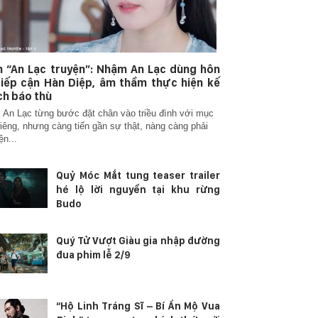
 “An Lạc truyện”: Nhậm An Lạc dùng hôn
iếp cận Hàn Diệp, âm thầm thực hiện kế
h báo thù
An Lạc từng bước đặt chân vào triều đình với mục
riêng, nhưng càng tiến gần sự thật, nàng càng phải
ện...
Quỷ Móc Mắt tung teaser trailer
hé lộ lời nguyền tại khu rừng
Budo
Quý Tử Vượt Giàu gia nhập đường
đua phim lễ 2/9
“Hộ Linh Tráng Sĩ – Bí Ẩn Mộ Vua