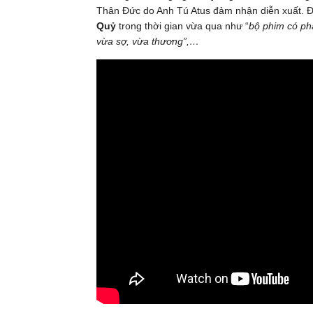
Thân Đức do Anh Tú Atus đảm nhận diễn xuất. Đ
Quỷ
trong thời gian vừa qua như “
bộ phim có phả
vừa sợ, vừa thương”,…