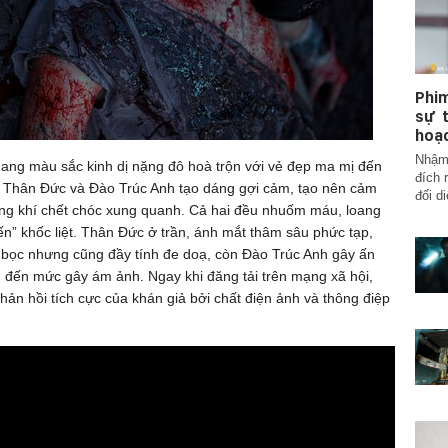
Phim
sự t
hoạc
Nhậm 
ng màu sắc kinh dị nặng đô hoà trộn với vẻ đẹp ma mị đến
đích 
t Thân Đức và Đào Trúc Anh tạo dáng gợi cảm, tạo nên cảm
đối di
hông khí chết chóc xung quanh. Cả hai đều nhuốm máu, loang
ến” khốc liệt. Thân Đức ở trần, ánh mắt thâm sâu phức tạp,
 bọc nhưng cũng đầy tính đe doạ, còn Đào Trúc Anh gây ấn
g đến mức gây ám ảnh. Ngay khi đăng tải trên mạng xã hội,
ản hồi tích cực của khán giả bởi chất điện ảnh và thông điệp