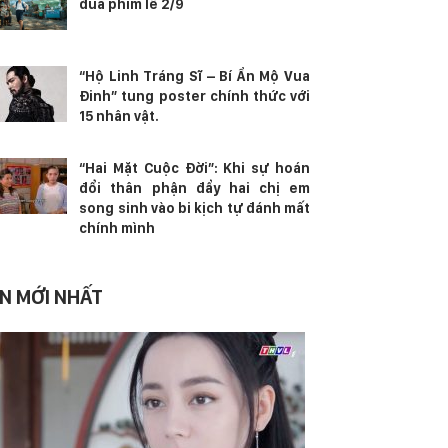
đua phim lễ 2/9
“Hộ Linh Tráng Sĩ – Bí Ẩn Mộ Vua
Đinh” tung poster chính thức với
15 nhân vật.
“Hai Mặt Cuộc Đời”: Khi sự hoán
đổi thân phận đẩy hai chị em
song sinh vào bi kịch tự đánh mất
chính mình
IN MỚI NHẤT