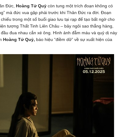
hân Đức,
Hoàng Tử Quỷ
còn tung một trích đoạn không có
ng” mà đức vua gặp phải trước khi Thân Đức ra đời. Đoạn
chiếu trong một số buổi giao lưu tại rạp để tạo bất ngờ cho
iện tượng Thất Tinh Liên Châu – bảy ngôi sao thẳng hàng,
t đầu đua nhau cắn xé ông. Hình ảnh đẫm máu và quỷ dị này
im
Hoàng Tử Quỷ,
báo hiệu “điềm dữ” về sự xuất hiện của