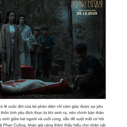
có lẽ cuộc đời của kẻ phản diện chỉ cảm giác được sự yêu
hốn tình yêu đích thực từ khi sinh ra, nên chính bản thân
sinh giữa hai người và cuối cùng, vẫn để vuột mất cơ hội
iả Phan Cuồng, khán giả càng thêm thấu hiểu cho nhân vật