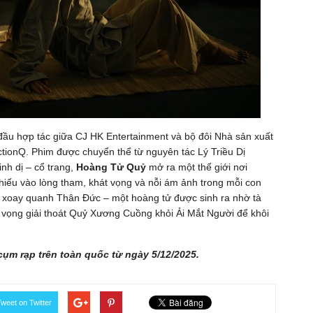
đầu hợp tác giữa CJ HK Entertainment và bộ đôi Nhà sản xuất
ionQ. Phim được chuyển thể từ nguyên tác Lý Triều Dị
nh dị – cổ trang,
Hoàng Tử Quỷ
mở ra một thế giới nơi
chiếu vào lòng tham, khát vọng và nỗi ám ảnh trong mỗi con
, xoay quanh Thân Đức – một hoàng tử được sinh ra nhờ tà
 vọng giải thoát Quỷ Xương Cuồng khỏi Ải Mắt Người để khôi
ụm rạp trên toàn quốc từ ngày 5/12/2025.
weet on Twitter