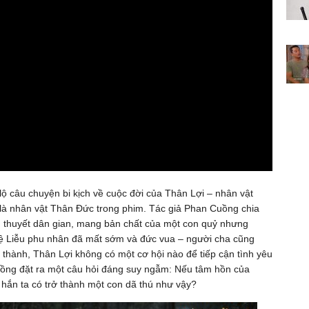
lộ câu chuyện bi kịch về cuộc đời của Thân Lợi – nhân vật
nh là nhân vật Thân Đức trong phim. Tác giả Phan Cuồng chia
ền thuyết dân gian, mang bản chất của một con quỷ nhưng
uệ Liễu phu nhân đã mất sớm và đức vua – người cha cũng
thành, Thân Lợi không có một cơ hội nào để tiếp cận tình yêu
ồng đặt ra một câu hỏi đáng suy ngẫm: Nếu tâm hồn của
 hắn ta có trở thành một con dã thú như vậy?