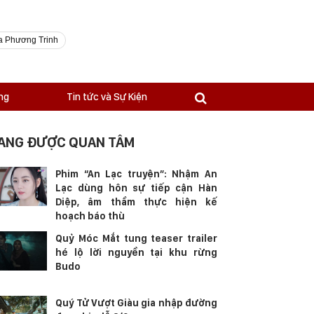
a Phương Trinh
ng
Tin tức và Sự Kiện
ANG ĐƯỢC QUAN TÂM
Phim “An Lạc truyện”: Nhậm An
Lạc dùng hôn sự tiếp cận Hàn
Diệp, âm thầm thực hiện kế
hoạch báo thù
Quỷ Móc Mắt tung teaser trailer
hé lộ lời nguyền tại khu rừng
Budo
Quý Tử Vượt Giàu gia nhập đường