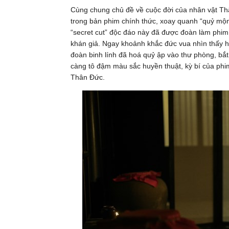
Cùng chung chủ đề về cuộc đời của nhân vật T
trong bản phim chính thức, xoay quanh “quỷ mộ
“secret cut” độc đáo này đã được đoàn làm phim 
khán giả. Ngay khoảnh khắc đức vua nhìn thấy h
đoàn binh lính đã hoá quỷ ập vào thư phòng, bắ
càng tô đậm màu sắc huyền thuật, kỳ bí của ph
Thân Đức.