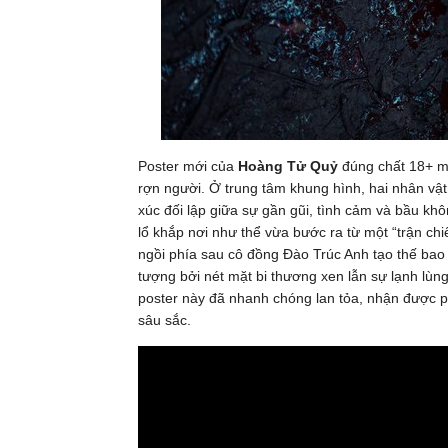
Poster mới của
Hoàng Tử Quỷ
đúng chất 18+ ma
rợn người. Ở trung tâm khung hình, hai nhân vậ
xúc đối lập giữa sự gần gũi, tình cảm và bầu k
lổ khắp nơi như thể vừa bước ra từ một “trận chi
ngồi phía sau cô đồng Đào Trúc Anh tạo thế bao
tượng bởi nét mặt bi thương xen lẫn sự lạnh lùn
poster này đã nhanh chóng lan tỏa, nhận được ph
sâu sắc.