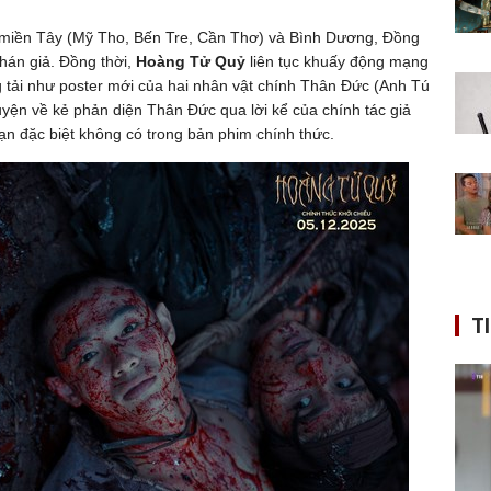
 miền Tây (Mỹ Tho, Bến Tre, Cần Thơ) và Bình Dương, Đồng
khán giả. Đồng thời,
Hoàng Tử Quỷ
liên tục khuấy động mạng
g tải như poster mới của hai nhân vật chính Thân Đức (Anh Tú
yện về kẻ phản diện Thân Đức qua lời kể của chính tác giả
oạn đặc biệt không có trong bản phim chính thức.
T