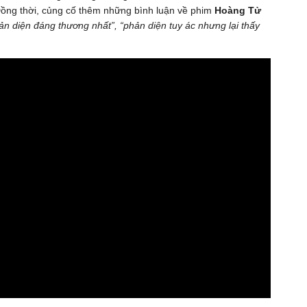
ồng thời, củng cố thêm những bình luận về phim
Hoàng Tử
n diện đáng thương nhất”, “phản diện tuy ác nhưng lại thấy