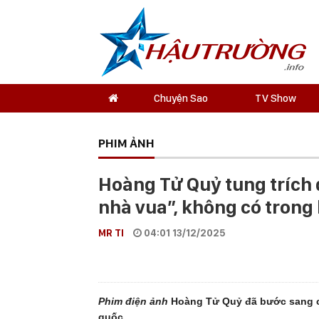
Chuyện Sao
TV Show
PHIM ẢNH
Hoàng Tử Quỷ tung trích
nhà vua”, không có trong
MR TI
04:01 13/12/2025
Phim điện ảnh
Hoàng Tử Quỷ đã bước sang cuố
quốc.