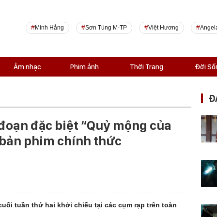
Minh Hằng
Sơn Tùng M-TP
Việt Hương
Angel
Âm nhạc
Phim ảnh
Thời Trang
Đời Số
Đ
 đoạn đặc biệt “Quỷ mộng của
 bản phim chính thức
i tuần thứ hai khởi chiếu tại các cụm rạp trên toàn