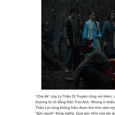
“Cha đẻ” của Lý Triều Dị Truyện cũng nói thêm, 
thương từ cô đồng Đào Trúc Anh. Nhưng vì thiếu t
Thân Lợi cũng không hiểu được thứ tình cảm nảy 
“làm người” đúng nghĩa. Qua góc nhìn của tác g