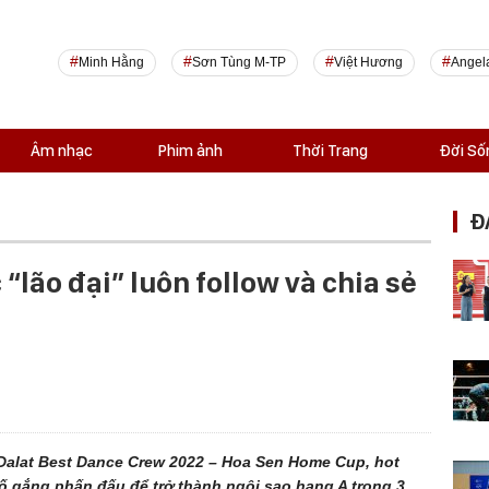
Minh Hằng
Sơn Tùng M-TP
Việt Hương
Angel
Âm nhạc
Phim ảnh
Thời Trang
Đời Số
Đ
 “lão đại” luôn follow và chia sẻ
 Dalat Best Dance Crew 2022 – Hoa Sen Home Cup, hot
cố gắng phấn đấu để trở thành ngôi sao hạng A trong 3