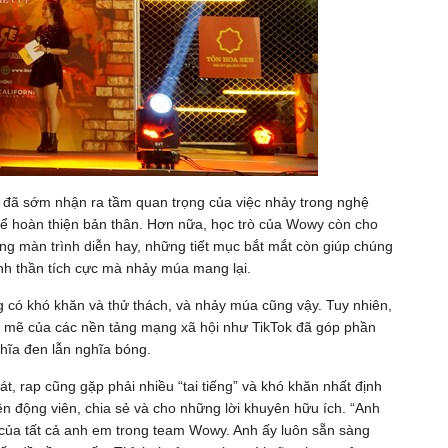
đã sớm nhận ra tầm quan trọng của việc nhảy trong nghệ
 để hoàn thiện bản thân. Hơn nữa, học trò của Wowy còn cho
g màn trình diễn hay, những tiết mục bắt mắt còn giúp chúng
inh thần tích cực mà nhảy múa mang lại.
 có khó khăn và thử thách, và nhảy múa cũng vậy. Tuy nhiên,
 mẽ của các nền tảng mạng xã hội như TikTok đã góp phần
ghĩa đen lẫn nghĩa bóng.
át, rap cũng gặp phải nhiều “tai tiếng” và khó khăn nhất định
n động viên, chia sẻ và cho những lời khuyên hữu ích. “Anh
của tất cả anh em trong team Wowy. Anh ấy luôn sẵn sàng