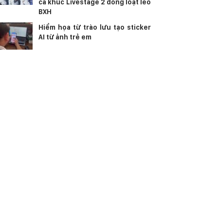
ca khúc Livestage 2 đồng loạt leo
BXH
Hiểm họa từ trào lưu tạo sticker
AI từ ảnh trẻ em