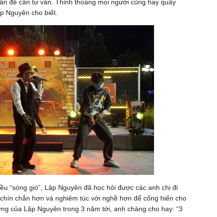
ấn đề cần tư vấn. Thỉnh thoảng mọi người cũng hay quây
ập Nguyên cho biết.
ều “sóng gió”, Lập Nguyên đã học hỏi được các anh chị đi
hĩ chín chắn hơn và nghiêm túc với nghề hơn để cống hiến cho
ớng của Lập Nguyên trong 3 năm tới, anh chàng cho hay: “3