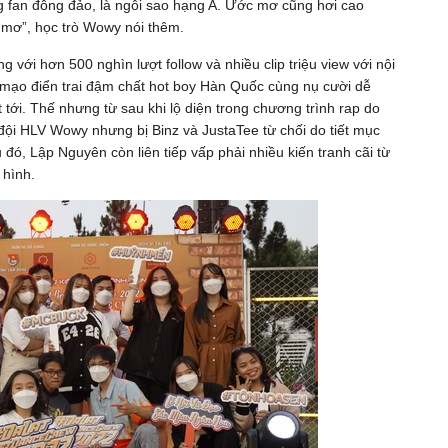
g fan đông đảo, là ngôi sao hạng A. Ước mơ cũng hơi cao
 mơ”, học trò Wowy nói thêm.
g với hơn 500 nghìn lượt follow và nhiều clip triệu view với nội
n mạo điển trai đậm chất hot boy Hàn Quốc cùng nụ cười dễ
tới. Thế nhưng từ sau khi lộ diện trong chương trình rap do
i HLV Wowy nhưng bị Binz và JustaTee từ chối do tiết mục
 đó, Lập Nguyên còn liên tiếp vấp phải nhiều kiến tranh cãi từ
 hình.