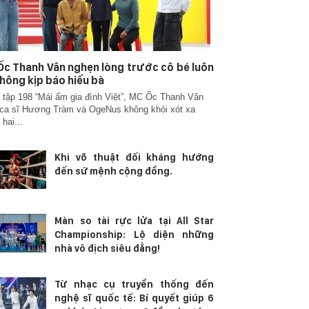
c Thanh Vân nghẹn lòng trước cô bé luôn
hông kịp báo hiếu bà
 tập 198 “Mái ấm gia đình Việt”, MC Ốc Thanh Vân
ca sĩ Hương Tràm và OgeNus không khỏi xót xa
 hai...
Khi võ thuật đối kháng hướng
đến sứ mệnh cộng đồng.
Màn so tài rực lửa tại All Star
Championship: Lộ diện những
nhà vô địch siêu đẳng!
Từ nhạc cụ truyền thống đến
nghệ sĩ quốc tế: Bí quyết giúp 6