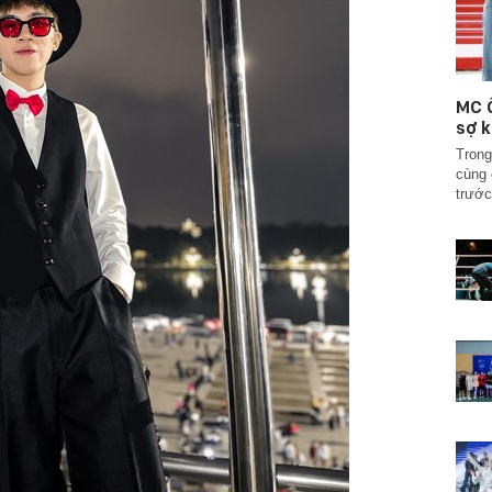
MC Ố
sợ k
Trong
cùng 
trước