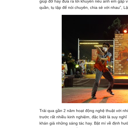
giúp đỡ hay đưa ra lời khuyên nếu anh em gặp v
quần, tụ tập để nói chuyên, chia sẻ với nhau”, L
Trải qua gần 2 năm hoạt động nghệ thuật với nhi
trước rất nhiều kinh nghiệm, đặc biệt là suy ng
khán giả những sáng tác hay. Bật mí về định hư