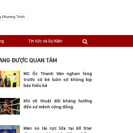
a Phương Trinh
ng
Tin tức và Sự Kiện
ANG ĐƯỢC QUAN TÂM
MC Ốc Thanh Vân nghẹn lòng
trước cô bé luôn sợ không kịp
báo hiếu bà
Khi võ thuật đối kháng hướng
đến sứ mệnh cộng đồng.
Màn so tài rực lửa tại All Star