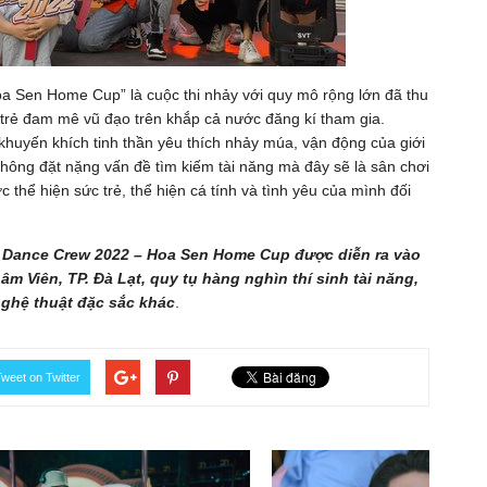
a Sen Home Cup” là cuộc thi nhảy với quy mô rộng lớn đã thu
trẻ đam mê vũ đạo trên khắp cả nước đăng kí tham gia.
khuyến khích tinh thần yêu thích nhảy múa, vận động của giới
 không đặt nặng vấn đề tìm kiếm tài năng mà đây sẽ là sân chơi
 thể hiện sức trẻ, thể hiện cá tính và tình yêu của mình đối
st Dance Crew 2022 – Hoa Sen Home Cup được diễn ra vào
âm Viên, TP. Đà Lạt, quy tụ hàng nghìn thí sinh tài năng,
nghệ thuật đặc sắc khác
.
weet on Twitter