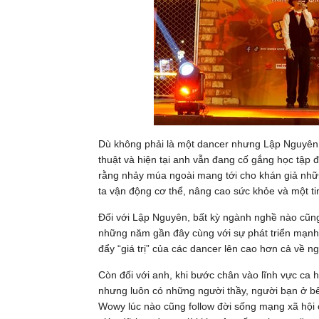
Dù không phải là một dancer nhưng Lập Nguyên 
thuật và hiện tại anh vẫn đang cố gắng học tập
rằng nhảy múa ngoài mang tới cho khán giả nhữn
ta vận động cơ thể, nâng cao sức khỏe và một t
Đối với Lập Nguyên, bất kỳ ngành nghề nào cũng
những năm gần đây cùng với sự phát triển mạnh
đẩy “giá trị” của các dancer lên cao hơn cả về n
Còn đối với anh, khi bước chân vào lĩnh vực ca h
nhưng luôn có những người thầy, người bạn ở bê
Wowy lúc nào cũng follow đời sống mạng xã hội 