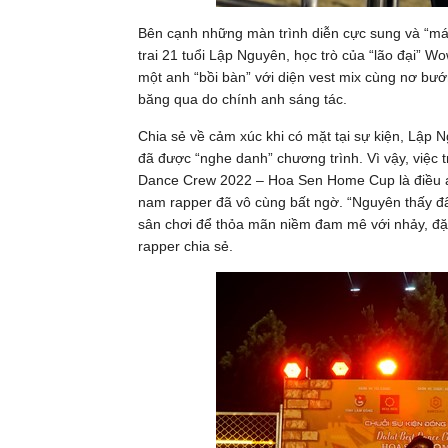
Bên cạnh những màn trình diễn cực sung và “má
trai 21 tuổi Lập Nguyên, học trò của “lão đại” W
một anh “bồi bàn” với diện vest mix cùng nơ b
băng qua do chính anh sáng tác.
Chia sẻ về cảm xúc khi có mặt tại sự kiện, Lập N
đã được “nghe danh” chương trình. Vì vậy, việc 
Dance Crew 2022 – Hoa Sen Home Cup là điều a
nam rapper đã vô cùng bất ngờ. “Nguyên thấy đây 
sân chơi để thỏa mãn niềm đam mê với nhảy, đặc 
rapper chia sẻ.