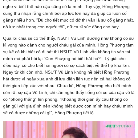
nghe vì biết thế nào cậu cũng sẽ la mình. Tuy vậy, Hồng Phượng
cũng thú nhận rằng chính bởi áp lực lớn này đã giúp cô luôn cố
gắng nhiều hơn. “Dù cho tiết mục có dở thì vẫn là sự cố gắng nhất,
nỗ lực nhất trong con người tôi”, nữ ca sĩ xúc động cho hay.
Qua lời chia sẻ có thể thấy, NSƯT Vũ Linh dường như không có sự
kì vọng nào dành cho người cháu gái của mình. Hồng Phượng tâm
sự kể cả khi biết cô đi hát thì NSƯT Vũ Linh vẫn không tin vào tai
mình mà phải hỏi lại “Con Phượng nó biết hát hả?”. Lý giải cho
điều này, cô cho biết hai người có sự cách biệt về thế hệ khá lớn.
Ngay từ khi còn nhỏ, NSƯT Vũ Linh không hề biết Hồng Phượng
hát được vì ngày xưa anh đi lưu diễn liên tục nên cả hai không có
thời gian tiếp xúc với nhau. Chưa kể, Hồng Phượng cho biết mình
còn rất sợ cậu Vũ Linh, chỉ cần nghe thấy tiếng còi xe của cậu về là
cô “phóng thẳng” lên phòng. “Khoảng thời gian ấy cậu không có
gần gũi với gia đình nên không biết được con mình hay cháu mình
sẽ có được những cái gì”, Hồng Phượng tiết lộ.