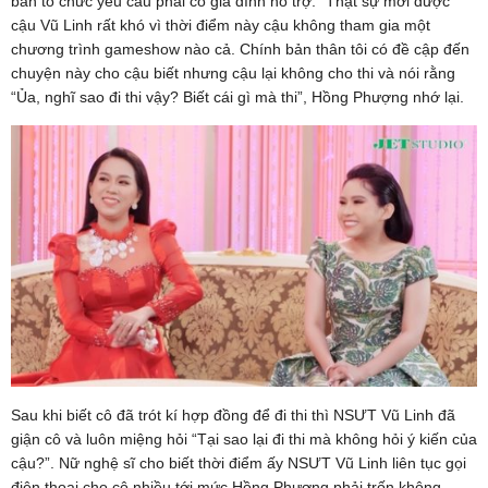
ban tổ chức yêu cầu phải có gia đình hỗ trợ. “Thật sự mời được
cậu Vũ Linh rất khó vì thời điểm này cậu không tham gia một
chương trình gameshow nào cả. Chính bản thân tôi có đề cập đến
chuyện này cho cậu biết nhưng cậu lại không cho thi và nói rằng
“Ủa, nghĩ sao đi thi vậy? Biết cái gì mà thi”, Hồng Phượng nhớ lại.
Sau khi biết cô đã trót kí hợp đồng để đi thi thì NSƯT Vũ Linh đã
giận cô và luôn miệng hỏi “Tại sao lại đi thi mà không hỏi ý kiến của
cậu?”. Nữ nghệ sĩ cho biết thời điểm ấy NSƯT Vũ Linh liên tục gọi
điện thoại cho cô nhiều tới mức Hồng Phượng phải trốn không