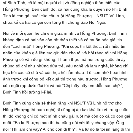
sĩ Bình Tinh, cô là một người chị và đồng nghiệp thân thiết của
Hồng Phượng. Bên cạnh đó, cả hai cũng khá là duyên nợ khi Bình
Tinh là con gái nuôi của cậu ruột Hồng Phượng – NSƯT Vũ Linh,
chưa kể cả hai cô gái còn từng thi chung Sao Nối Ngôi.
Nói về mối quan hệ chị em giữa mình và Hồng Phượng, Bình Tinh
khẳng định cả hai vẫn còn rất thân thiết và cô muốn hóa giải tin
đồn “cạch mặt” Hồng Phượng. “Khi cuộc thi kết thúc, rất nhiều tin
nhắn của khán giả liên tục gửi đến cho tôi và hỏi rằng tôi với Hồng
Phượng có vấn đề gì không. Thành thực mà nói trong cuộc thi ấy
chúng tôi chỉ như những đứa trẻ, yêu nghề và làm nghề, không chỉ
học hỏi các cô chú và còn học hỏi lẫn nhau. Tôi còn nhớ hoài hình
ảnh trước khi công bố kết quả thì trong hậu trường, Hồng Phượng
còn ngồi rạp dưới đùi tôi và hỏi “Chị thấy nãy em diễn sao chị?”,
Bình Tinh hồi tưởng kể lại.
Bình Tinh cũng chia sẻ thêm rằng khi NSƯT Vũ Linh hỗ trợ cho
Hồng Phượng thì nam nghệ sĩ cũng bị áp lực khá lớn vì trong cuộc
thi đó không chỉ có một mình cháu gái ruột mà còn có cả cô con gái
nuôi. “Ba la Phượng sao thì ba cũng nói với tôi y chang vậy. Ông
nói “Thi làm chi vậy? Ai cho con đi thi?”. Và từ đó là tôi im lặng đi thi