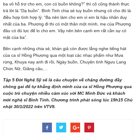
ba vô hỗ trợ cho em, con có buồn không?” thì cô cũng thành thực
trả lời là “Dạ buồn”. Bình Tinh chia sẻ tuy buồn nhưng cô cho đó là
điều hợp tình hợp lý: “Ba nên làm cho em vì em là hậu nhân duy
nhất của ba. Phượng đi thi có một thân một mình, mẹ của Phượng
đâu có đủ lực để lo cho em. Vậy nên bên cạnh em rất cần sự có
mặt của ba”.
Bên cạnh những chia sẻ, khán giả còn được lắng nghe tiếng hát
của ca sĩ Hồng Phượng qua một loạt các nhạc phẩm như Mưa
rừng, Khuya nay anh đi rồi, Ngày buồn, Chuyện tình Ngưu Lang
Chức Nữ, Giăng câu,…
Tập 5 Đời Nghệ Sỹ sẽ là câu chuyện về chặng đường đầy
chông gai để tự khẳng định mình của ca sĩ Hồng Phượng qua
cuộc trò chuyện nhiều cảm xúc với MC Minh Đức và khách
mời nghệ sĩ Bình Tinh. Chương trình phát sóng lúc 19h15 Chủ
nhật 30/1/2022 trên VTV9.