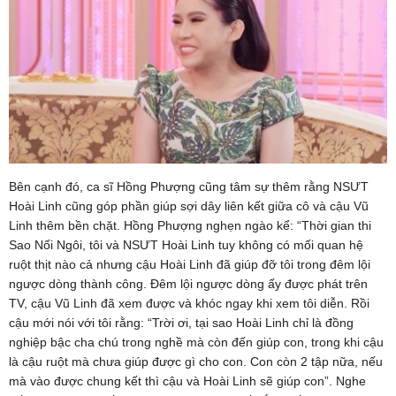
Bên cạnh đó, ca sĩ Hồng Phượng cũng tâm sự thêm rằng NSƯT
Hoài Linh cũng góp phần giúp sợi dây liên kết giữa cô và cậu Vũ
Linh thêm bền chặt. Hồng Phượng nghẹn ngào kể: “Thời gian thi
Sao Nối Ngôi, tôi và NSƯT Hoài Linh tuy không có mối quan hệ
ruột thịt nào cả nhưng cậu Hoài Linh đã giúp đỡ tôi trong đêm lội
ngược dòng thành công. Đêm lội ngược dòng ấy được phát trên
TV, cậu Vũ Linh đã xem được và khóc ngay khi xem tôi diễn. Rồi
cậu mới nói với tôi rằng: “Trời ơi, tại sao Hoài Linh chỉ là đồng
nghiệp bậc cha chú trong nghề mà còn đến giúp con, trong khi cậu
là cậu ruột mà chưa giúp được gì cho con. Con còn 2 tập nữa, nếu
mà vào được chung kết thì cậu và Hoài Linh sẽ giúp con”. Nghe