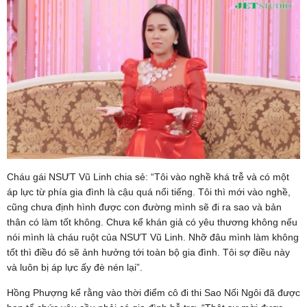
Cháu gái NSƯT Vũ Linh chia sẻ: “Tôi vào nghề khá trễ và có một
áp lực từ phía gia đình là cậu quá nổi tiếng. Tôi thì mới vào nghề,
cũng chưa định hình được con đường mình sẽ đi ra sao và bản
thân có làm tốt không. Chưa kể khán giả có yêu thương không nếu
nói mình là cháu ruột của NSƯT Vũ Linh. Nhỡ đâu mình làm không
tốt thì điều đó sẽ ảnh hưởng tới toàn bộ gia đình. Tôi sợ điều này
và luôn bị áp lực ấy đè nén lại”.
Hồng Phượng kể rằng vào thời điểm cô đi thi Sao Nối Ngôi đã được