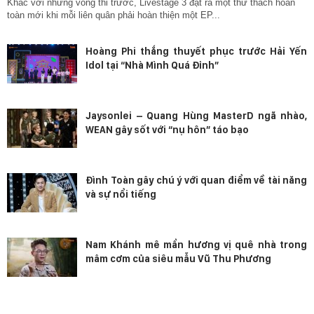
Khác với những vòng thi trước, Livestage 3 đặt ra một thử thách hoàn
toàn mới khi mỗi liên quân phải hoàn thiện một EP...
Hoàng Phi thắng thuyết phục trước Hải Yến
Idol tại “Nhà Mình Quá Đỉnh”
Jaysonlei – Quang Hùng MasterD ngã nhào,
WEAN gây sốt với “nụ hôn” táo bạo
Đình Toàn gây chú ý với quan điểm về tài năng
và sự nổi tiếng
Nam Khánh mê mẩn hương vị quê nhà trong
mâm cơm của siêu mẫu Vũ Thu Phương