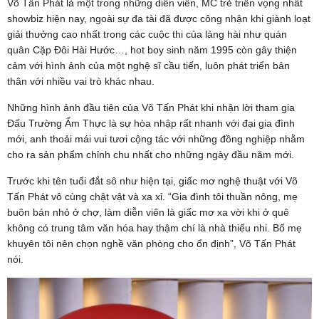
Võ Tấn Phát là một trong những diễn viên, MC trẻ triển vọng nhất
showbiz hiện nay, ngoài sự đa tài đã được công nhận khi giành loạt
giải thưởng cao nhất trong các cuộc thi của làng hài như quán
quân Cặp Đôi Hài Hước…, hot boy sinh năm 1995 còn gây thiện
cảm với hình ảnh của một nghệ sĩ cầu tiến, luôn phát triển bản
thân với nhiều vai trò khác nhau.
Những hình ảnh đầu tiên của Võ Tấn Phát khi nhận lời tham gia
Đấu Trường Ẩm Thực là sự hòa nhập rất nhanh với đại gia đình
mới, anh thoải mái vui tươi cộng tác với những đồng nghiệp nhằm
cho ra sản phẩm chỉnh chu nhất cho những ngày đầu năm mới.
Trước khi tên tuổi đắt sô như hiện tại, giấc mơ nghệ thuật với Võ
Tấn Phát vô cùng chật vật và xa xỉ. “Gia đình tôi thuần nông, mẹ
buôn bán nhỏ ở chợ, làm diễn viên là giấc mơ xa vời khi ở quê
không có trung tâm văn hóa hay thậm chí là nhà thiếu nhi. Bố mẹ
khuyên tôi nên chọn nghề văn phòng cho ổn định”, Võ Tấn Phát
nói.