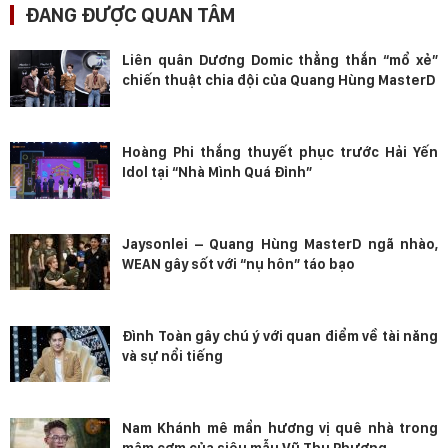
ĐANG ĐƯỢC QUAN TÂM
Liên quân Dương Domic thẳng thắn “mổ xẻ”
chiến thuật chia đội của Quang Hùng MasterD
Hoàng Phi thắng thuyết phục trước Hải Yến
Idol tại “Nhà Mình Quá Đỉnh”
Jaysonlei – Quang Hùng MasterD ngã nhào,
WEAN gây sốt với “nụ hôn” táo bạo
Đình Toàn gây chú ý với quan điểm về tài năng
và sự nổi tiếng
Nam Khánh mê mẩn hương vị quê nhà trong