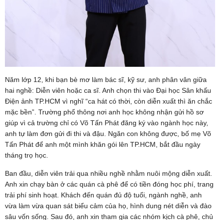
Năm lớp 12, khi bạn bè mơ làm bác sĩ, kỹ sư, anh phân vân giữa
hai nghề: Diễn viên hoặc ca sĩ. Anh chọn thi vào Đại học Sân khấu
Điện ảnh TP.HCM vì nghĩ “ca hát có thời, còn diễn xuất thì ăn chắc
mặc bền”. Trường phổ thông nơi anh học không nhận gửi hồ sơ
giúp vì cả trường chỉ có Võ Tấn Phát đăng ký vào ngành học này,
anh tự làm đơn gửi đi thi và đậu. Ngăn con không được, bố mẹ Võ
Tấn Phát để anh một mình khăn gói lên TP.HCM, bắt đầu ngày
tháng trọ học.
Ban đầu, diễn viên trải qua nhiều nghề nhằm nuôi mộng diễn xuất.
Anh xin chạy bàn ở các quán cà phê để có tiền đóng học phí, trang
trải phí sinh hoạt. Khách đến quán đủ độ tuổi, ngành nghề, anh
vừa làm vừa quan sát biểu cảm của họ, hình dung nét diễn và đào
sâu vốn sống. Sau đó, anh xin tham gia các nhóm kịch cà phê, chủ