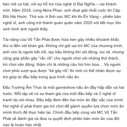
béo mê ca hát, với sự hỗ trợ của nghệ sĩ Đại Nghĩa – vai khách
mời. Năm 2018, cùng Akira Phan, anh đoạt giải nhất cuộc thi Cặp
Đôi Hài Hước. Thử sức ở lĩnh vực MC khi thi Én Vàng – phiên bản
nghệ sĩ, anh cũng trở thành quán quân năm 2020 với tiết mục tôn
vinh hình ảnh người thầy.
Tài năng của Võ Tấn Phát được hứa hẹn gây nhiều khoảnh khắc
thú vị đến với khán giả. Không chỉ giữ vai trò MC của chương trình,
anh còn là người kết nối, tạo bầu không khí sôi động, vui vẻ, nhưng
cũng góp phần gây “rắc rối” cho người chơi với những thử thách,
trò chơi vận động, thậm chí là những câu hỏi hóc búa… Và người
chơi phải vượt qua được “kẻ gây rối” thì mới có thể nhận được sự
trợ giúp từ đầu bếp trong quá trình nấu ăn.
Đấu Trường Ẩm Thực là một gameshow nấu ăn đầy hấp dẫn và hài
hước. Mỗi tập sẽ có sự tham gia của một đầu bếp và 2 nghệ sĩ
tranh tài với nhau. Đầu bếp đem đến hai món ăn đặc sắc của mình.
Hai nghệ sĩ phải tham gia trò chơi để giành quyền lựa chọn món ăn
mình thích để thực hiện lại. Chính đầu bếp cùng với MC Võ Tấn
Phát sẽ đánh giá và đưa ra quyết định phiên bản món ăn của đội
nào là hoàn hảo nhất.