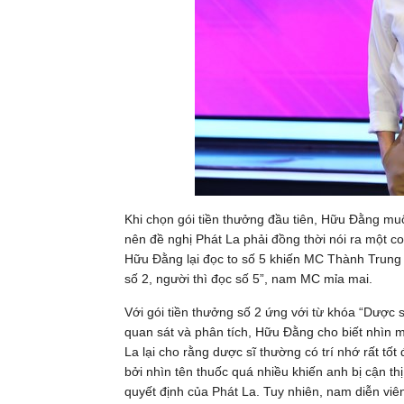
Khi chọn gói tiền thưởng đầu tiên, Hữu Đằng mu
nên đề nghị Phát La phải đồng thời nói ra một con
Hữu Đằng lại đọc to số 5 khiến MC Thành Trung c
số 2, người thì đọc số 5”, nam MC mỉa mai.
Với gói tiền thưởng số 2 ứng với từ khóa “Dược sĩ
quan sát và phân tích, Hữu Đằng cho biết nhìn 
La lại cho rằng dược sĩ thường có trí nhớ rất tố
bởi nhìn tên thuốc quá nhiều khiến anh bị cận th
quyết định của Phát La. Tuy nhiên, nam diễn viên