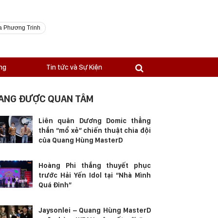
a Phương Trinh
ng
Tin tức và Sự Kiện
ANG ĐƯỢC QUAN TÂM
Liên quân Dương Domic thẳng
thắn “mổ xẻ” chiến thuật chia đội
của Quang Hùng MasterD
Hoàng Phi thắng thuyết phục
trước Hải Yến Idol tại “Nhà Mình
Quá Đỉnh”
Jaysonlei – Quang Hùng MasterD