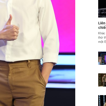
Liê
chiế
Khác 
thử t
một E