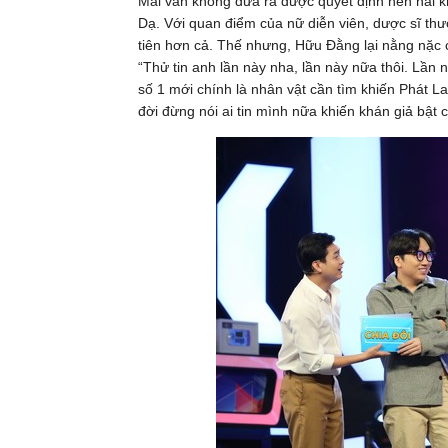
Mãi vẫn không đưa ra được quyết định nên hai kh
Dạ. Với quan điểm của nữ diễn viên, dược sĩ th
tiên hơn cả. Thế nhưng, Hữu Đằng lại nằng nặc c
“Thử tin anh lần này nha, lần này nữa thôi. Lần 
số 1 mới chính là nhân vật cần tìm khiến Phát L
đời đừng nói ai tin mình nữa khiến khán giả bật c