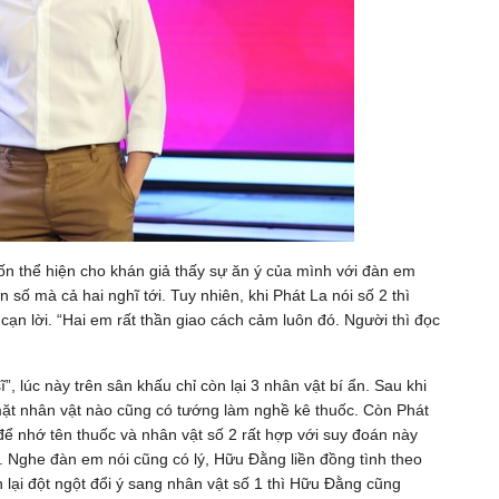
ốn thể hiện cho khán giả thấy sự ăn ý của mình với đàn em
 số mà cả hai nghĩ tới. Tuy nhiên, khi Phát La nói số 2 thì
ạn lời. “Hai em rất thần giao cách cảm luôn đó. Người thì đọc
”, lúc này trên sân khấu chỉ còn lại 3 nhân vật bí ẩn. Sau khi
mặt nhân vật nào cũng có tướng làm nghề kê thuốc. Còn Phát
t để nhớ tên thuốc và nhân vật số 2 rất hợp với suy đoán này
ị. Nghe đàn em nói cũng có lý, Hữu Đằng liền đồng tình theo
 lại đột ngột đổi ý sang nhân vật số 1 thì Hữu Đằng cũng