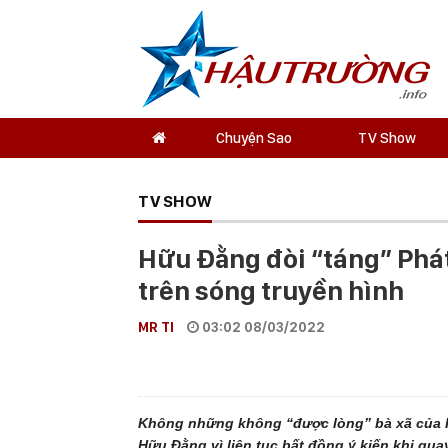
Chuyện Sao
TV Show
TV SHOW
Hữu Đằng đòi “táng” Phát
trên sóng truyền hình
MR TI
03:02 08/03/2022
Không những không “được lòng” bà xã của Hứ
Hữu Đằng vì liên tục bất đồng ý kiến khi qu