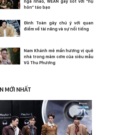
ngã nhào, WEAN gây sốt với “nụ
hôn” táo bạo
Đình Toàn gây chú ý với quan
điểm về tài năng và sự nổi tiếng
Nam Khánh mê mẩn hương vị quê
nhà trong mâm cơm của siêu mẫu
Vũ Thu Phương
IN MỚI NHẤT