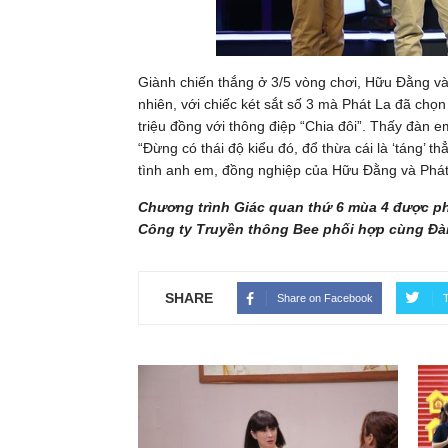
Giành chiến thắng ở 3/5 vòng chơi, Hữu Đằng và
nhiên, với chiếc két sắt số 3 mà Phát La đã chọ
triệu đồng với thông điệp “Chia đôi”. Thấy đàn
“Đừng có thái độ kiểu đó, đổ thừa cái là ‘táng’ 
tình anh em, đồng nghiệp của Hữu Đằng và Phát 
Chương trình Giác quan thứ 6 mùa 4 được ph
Công ty Truyền thông Bee phối hợp cùng Đài
SHARE
Share on Facebook
T