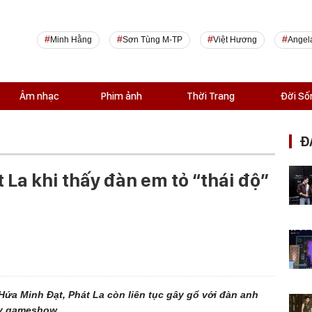
Minh Hằng
Sơn Tùng M-TP
Việt Hương
Angel
Âm nhạc
Phim ảnh
Thời Trang
Đời Số
Đ
 La khi thấy đàn em tỏ “thái độ”
a Minh Đạt, Phát La còn liên tục gây gổ với đàn anh
ay gameshow.