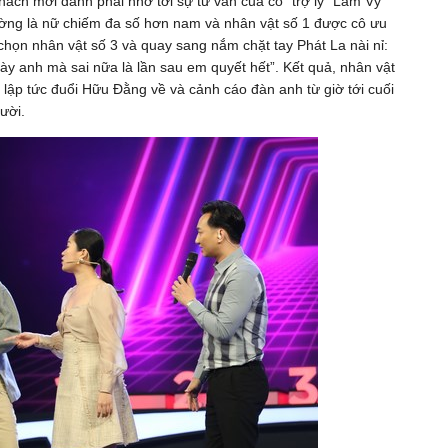
ách mời đành phải nhờ tới sự tư vấn của cô “trợ lý” Lâm Vỹ
ường là nữ chiếm đa số hơn nam và nhân vật số 1 được cô ưu
họn nhân vật số 3 và quay sang nắm chặt tay Phát La nài nỉ:
này anh mà sai nữa là lần sau em quyết hết”. Kết quả, nhân vật
a lập tức đuổi Hữu Đằng về và cảnh cáo đàn anh từ giờ tới cuối
ười.