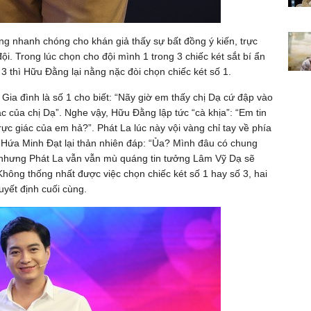
ng nhanh chóng cho khán giả thấy sự bất đồng ý kiến, trực
i. Trong lúc chọn cho đội mình 1 trong 3 chiếc két sắt bí ẩn
 3 thì Hữu Đằng lại nằng nặc đòi chọn chiếc két số 1.
 Gia đình là số 1 cho biết: “Nãy giờ em thấy chị Dạ cứ đập vào
iác của chị Dạ”. Nghe vậy, Hữu Đằng lập tức “cà khịa”: “Em tin
ực giác của em hả?”. Phát La lúc này vội vàng chỉ tay về phía
ã Hứa Minh Đạt lại thản nhiên đáp: “Ủa? Mình đâu có chung
, nhưng Phát La vẫn vẫn mù quáng tin tưởng Lâm Vỹ Dạ sẽ
Không thống nhất được việc chọn chiếc két số 1 hay số 3, hai
uyết định cuối cùng.