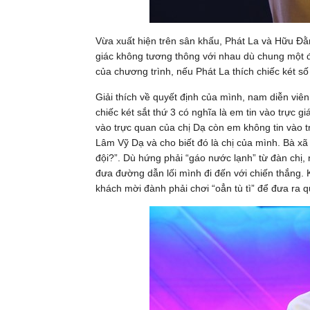
Vừa xuất hiện trên sân khấu, Phát La và Hữu Đằ
giác không tương thông với nhau dù chung một độ
của chương trình, nếu Phát La thích chiếc két số
Giải thích về quyết định của mình, nam diễn viên
chiếc két sắt thứ 3 có nghĩa là em tin vào trực g
vào trực quan của chị Dạ còn em không tin vào tr
Lâm Vỹ Dạ và cho biết đó là chị của mình. Bà x
đội?”. Dù hứng phải “gáo nước lạnh” từ đàn chị
đưa đường dẫn lối mình đi đến với chiến thắng. 
khách mời đành phải chơi “oẳn tù tì” để đưa ra q