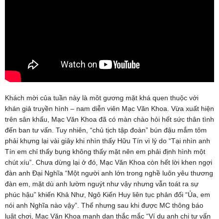
Khách mời của tuần này là môt gương mặt khá quen thuộc với
khán giả truyền hình – nam diễn viên Mạc Văn Khoa. Vừa xuất hiện
trên sân khấu, Mạc Văn Khoa đã có màn chào hỏi hết sức thân tình
đến ban tư vấn. Tuy nhiên, “chủ tịch tập đoàn” bún đậu mắm tôm
phải khựng lại vài giây khi nhìn thấy Hữu Tín vì lý do “Tại nhìn anh
Tín em chỉ thấy bụng không thấy mặt nên em phải định hình một
chút xíu”. Chưa dừng lại ở đó, Mạc Văn Khoa còn hết lời khen ngợi
đàn anh Đại Nghĩa “Một người anh lớn trong nghề luôn yêu thương
đàn em, mặt dù anh lườm nguýt như vậy nhưng vẫn toát ra sự
phúc hậu” khiến Khả Như, Ngô Kiến Huy liên tục phản đối “Ủa, em
nói anh Nghĩa nào vậy”. Thế nhưng sau khi được MC thông báo
luật chơi, Mạc Văn Khoa mạnh dạn thắc mắc “Ví dụ anh chị tư vấn