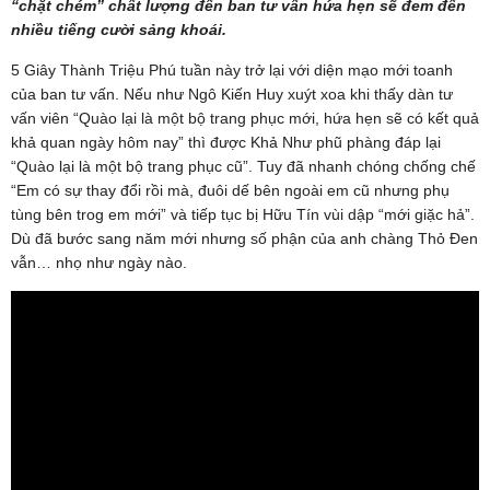
“chặt chém” chất lượng đến ban tư vấn hứa hẹn sẽ đem đến
nhiều tiếng cười sảng khoái.
5 Giây Thành Triệu Phú tuần này trở lại với diện mạo mới toanh
của ban tư vấn. Nếu như Ngô Kiến Huy xuýt xoa khi thấy dàn tư
vấn viên “Quào lại là một bộ trang phục mới, hứa hẹn sẽ có kết quả
khả quan ngày hôm nay” thì được Khả Như phũ phàng đáp lại
“Quào lại là một bộ trang phục cũ”. Tuy đã nhanh chóng chống chế
“Em có sự thay đổi rồi mà, đuôi dế bên ngoài em cũ nhưng phụ
tùng bên trog em mới” và tiếp tục bị Hữu Tín vùi dập “mới giặc hả”.
Dù đã bước sang năm mới nhưng số phận của anh chàng Thỏ Đen
vẫn… nhọ như ngày nào.