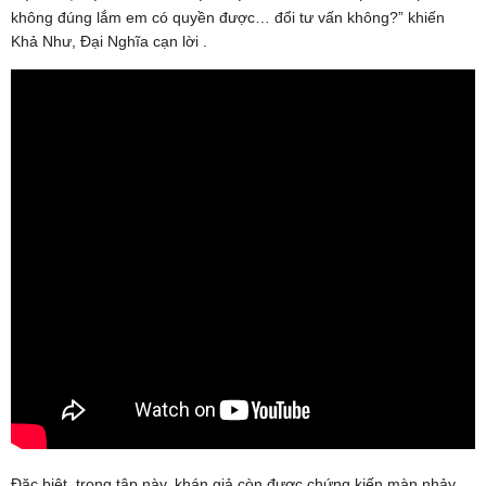
không đúng lắm em có quyền được… đổi tư vấn không?” khiến
Khả Như, Đại Nghĩa cạn lời .
Đặc biệt, trong tập này, khán giả còn được chứng kiến màn nhảy