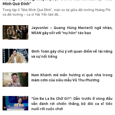
Mình Quá Đỉnh”
Trong tập 4 “Nhà Mình Quá Đỉnh”, màn so tài giữa đội trưởng Hoàng Phi
và đội trưởng – ca sĩ Hải Yến Idol đã...
Jaysonlei – Quang Hùng MasterD ngã nhào,
WEAN gây sốt với “nụ hôn” táo bạo
Đình Toàn gây chú ý với quan điểm về tài năng
và sự nổi tiếng
Nam Khánh mê mẩn hương vị quê nhà trong
mâm cơm của siêu mẫu Vũ Thu Phương
“Úm Ba La Ra Chữ Gì?”: Dẫn trước ở vòng đầu
vẫn đánh rơi chiến thắng, bộ đôi ca sĩ tiếc
nuối rời cuộc chơi