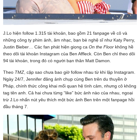
J.Lo hiện follow 1.315 tài khoản, bao gồm 21 fanpage về cô và
những công ty phim ảnh, âm nhạc, bạn bè nghệ sĩ như Katy Perry,
Justin Bieber… Các fan phát hiện giọng ca
On the Floor
không hề
theo dõi tài khoản Instagram của Ben Affleck. Còn Ben chỉ theo dõi
94 tài khoản, trong đó có người bạn thân Matt Damon.
Theo
TMZ
, cặp sao chưa bao giờ follow nhau từ khi lập Instagram.
Ngày 24/7, Jennifer đăng ảnh chụp cùng Ben trên du thuyền ở
Pháp, chính thức công khai mối quan hệ tình cảm, nhưng cô không
tag tên anh. Cả hai chưa từng “like” bức ảnh nào của nhau, ngoại
trừ J.Lo nhấn nút yêu thích một bức ảnh Ben trên một fanpage hồi
đầu tháng 7.