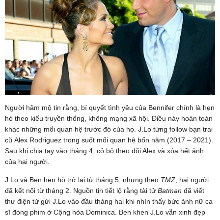
Người hâm mộ tin rằng, bí quyết tình yêu của Bennifer chính là hẹn
hò theo kiểu truyền thống, không mạng xã hội. Điều này hoàn toàn
khác những mối quan hệ trước đó của họ. J.Lo từng follow bạn trai
cũ
Alex Rodriguez trong suốt mối quan hệ bốn năm (2017 – 2021).
Sau khi chia tay vào tháng 4, cô bỏ theo dõi Alex và xóa hết ảnh
của hai người.
J.Lo và Ben hẹn hò trở lại từ tháng 5, nhưng theo
TMZ
, hai người
đã kết nối từ tháng 2. Nguồn tin tiết lộ rằng tài tử
Batman
đã viết
thư điện tử gửi J.Lo vào đầu tháng hai khi nhìn thấy bức ảnh nữ ca
sĩ đóng phim ở Cộng hòa Dominica. Ben khen J.Lo vẫn xinh đẹp