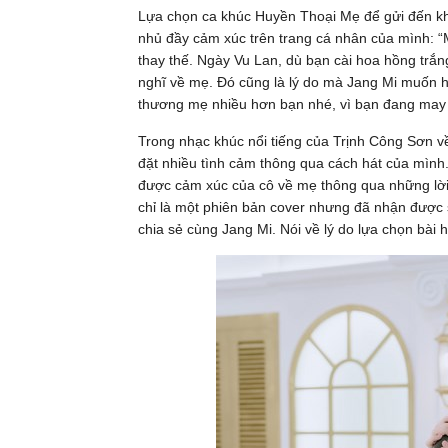
Lựa chọn ca khúc Huyền Thoại Mẹ để gửi đến khán
nhủ đầy cảm xúc trên trang cá nhân của mình: “M
thay thế. Ngày Vu Lan, dù bạn cài hoa hồng trắ
nghĩ về mẹ. Đó cũng là lý do mà Jang Mi muốn h
thương mẹ nhiều hơn bạn nhé, vì bạn đang may 
Trong nhạc khúc nổi tiếng của Trịnh Công Sơn v
đặt nhiều tình cảm thông qua cách hát của mình.
được cảm xúc của cô về mẹ thông qua những lời c
chỉ là một phiên bản cover nhưng đã nhận được 
chia sẻ cùng Jang Mi. Nói về lý do lựa chọn bài h