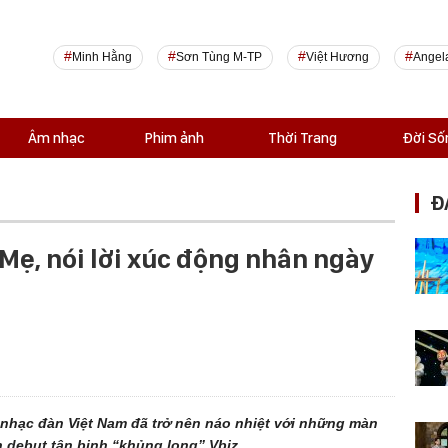
Minh Hằng
Sơn Tùng M-TP
Việt Hương
Angel
Âm nhạc
Phim ảnh
Thời Trang
Đời Số
Đ
Mẹ, nói lời xúc động nhân ngày
nhạc đàn Việt Nam đã trở nên náo nhiệt với những màn
debut tân binh “khủng long” Vbiz.