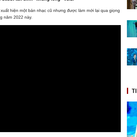
ờ xuất hiện một bản nhạc cũ nhưng được làm mới lại qua giọng
ong năm 2022 này.
T