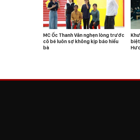
MC Ốc Thanh Vân nghẹn lòng trước
Khư
cô bé luôn sợ không kịp báo hiếu
biệt
bà
Hươ