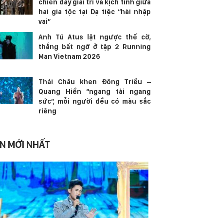
chiến đầy giải trí và kịch tính giữa
hai gia tộc tại Dạ tiệc “hài nhập
vai”
Anh Tú Atus lật ngược thế cờ,
thắng bất ngờ ở tập 2 Running
Man Vietnam 2026
Thái Châu khen Đông Triều –
Quang Hiền “ngang tài ngang
sức”, mỗi người đều có màu sắc
riêng
IN MỚI NHẤT