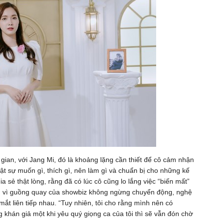
 gian, với Jang Mi, đó là khoảng lặng cần thiết để cô cảm nhận
ật sự muốn gì, thích gì, nên làm gì và chuẩn bị cho những kế
a sẻ thật lòng, rằng đã có lúc cô cũng lo lắng việc “biến mất”
h, vì guồng quay của showbiz không ngừng chuyển động, nghệ
mắt liên tiếp nhau. “Tuy nhiên, tôi cho rằng mình nên có
g khán giả một khi yêu quý giọng ca của tôi thì sẽ vẫn đón chờ