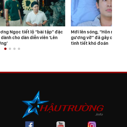
ơng Ngọc tiết lộ “bài tập” đặc
Mới lên sóng, “Hôn nhân t
 dành cho dàn diễn viên ‘Lên
gương vỡ” đã gây chú ý bởi
ng’
tình tiết khó đoán