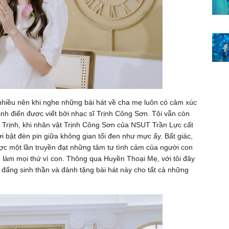
á nhiều nên khi nghe những bài hát về cha mẹ luôn có cảm xúc
inh điển được viết bởi nhạc sĩ Trịnh Công Sơn. Tôi vẫn còn
Trịnh, khi nhân vật Trịnh Công Sơn của NSUT Trần Lực cất
i bật đèn pin giữa không gian tối đen như mực ấy. Bất giác,
được một lần truyền đạt những tâm tư tình cảm của người con
 làm mọi thứ vì con. Thông qua Huyền Thoại Mẹ, với tôi đây
ho đấng sinh thần và đành tặng bài hát này cho tất cả những