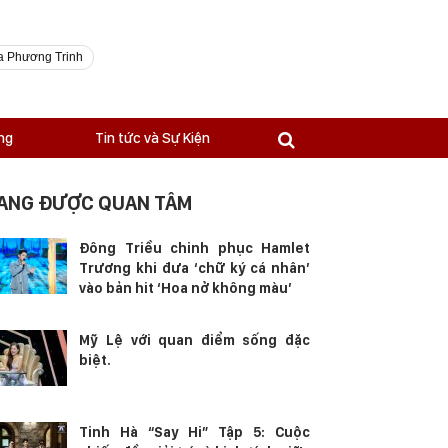
a Phương Trinh
ng
Tin tức và Sự Kiện
ANG ĐƯỢC QUAN TÂM
Đông Triều chinh phục Hamlet
Trương khi đưa ‘chữ ký cá nhân’
vào bản hit ‘Hoa nở không màu’
Mỹ Lệ với quan điểm sống đặc
biệt.
Tinh Hà “Say Hi” Tập 5: Cuộc