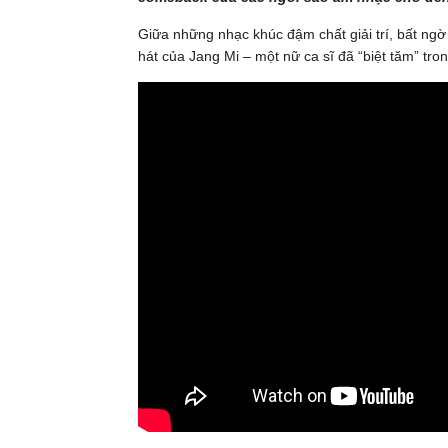
Giữa những nhạc khúc đậm chất giải trí, bất ng
hát của Jang Mi – một nữ ca sĩ đã “biệt tăm” tr