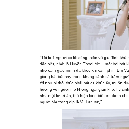
“Tôi là 1 người có lối sống thiên về gia đình kh
đặc biệt, nhất là Huyền Thoại Mẹ – một bài hát k
nhớ cảm giác mình đã khóc khi xem phim Em Và 
giọng hát bài này trong khung cảnh cả trăm ngườ
tôi như bị thôi thúc phải hát ca khúc ấy, muốn 
hướng về người mẹ không ngại gian khổ, hy sinh
như một lời tri ân, thể hiện lòng biết ơn dành c
người Mẹ trong dịp lễ Vu Lan này”.