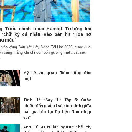
g Triều chinh phục Hamlet Trương khi
 ‘chữ ký cá nhân’ vào bản hit ‘Hoa nở
ng màu’
vào vòng Bán kết Hãy Nghe Tôi Hát 2026, cuộc đua
ên căng thẳng khi chỉ còn bốn gương mặt xuất sắc
.
Mỹ Lệ với quan điểm sống đặc
biệt.
Tinh Hà “Say Hi” Tập 5: Cuộc
chiến đầy giải trí và kịch tính giữa
hai gia tộc tại Dạ tiệc “hài nhập
vai”
Anh Tú Atus lật ngược thế cờ,