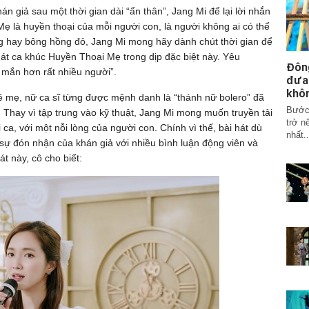
 giả sau một thời gian dài “ẩn thân”, Jang Mi để lại lời nhắn
ẹ là huyền thoại của mỗi người con, là người không ai có thể
ng hay bông hồng đỏ, Jang Mi mong hãy dành chút thời gian để
át ca khúc Huyền Thoại Mẹ trong dịp đặc biệt này. Yêu
Đôn
mắn hơn rất nhiều người”.
đưa
khô
ề mẹ, nữ ca sĩ từng được mệnh danh là “thánh nữ bolero” đã
Bước 
 Thay vì tập trung vào kỹ thuật, Jang Mi mong muốn truyền tải
trở n
a, với một nỗi lòng của người con. Chính vì thế, bài hát dù
nhất..
sự đón nhận của khán giả với nhiều bình luận động viên và
át này, cô cho biết: