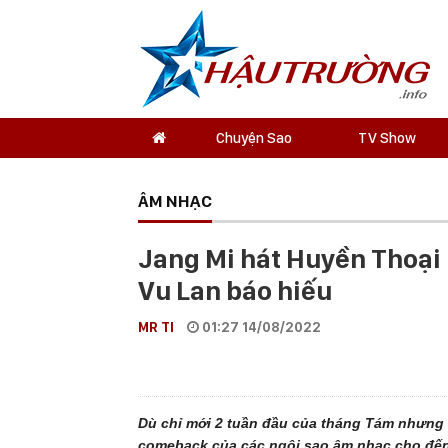
Chuyện Sao
TV Show
ÂM NHẠC
Jang Mi hát Huyền Thoại 
Vu Lan báo hiếu
MR TI
01:27 14/08/2022
Dù chỉ mới 2 tuần đầu của tháng Tám nhưng 
comeback của các ngôi sao âm nhạc cho đến 