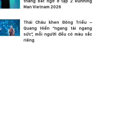
thắng bất ngờ ở tập 2 Running
Man Vietnam 2026
Thái Châu khen Đông Triều –
Quang Hiền “ngang tài ngang
sức”, mỗi người đều có màu sắc
riêng