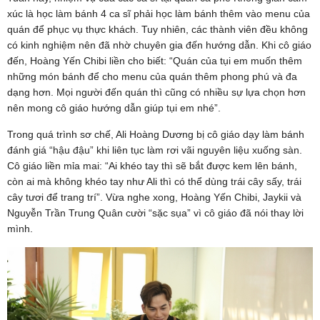
xúc là học làm bánh 4 ca sĩ phải học làm bánh thêm vào menu của
quán để phục vụ thực khách. Tuy nhiên, các thành viên đều không
có kinh nghiệm nên đã nhờ chuyên gia đến hướng dẫn. Khi cô giáo
đến, Hoàng Yến Chibi liền cho biết: “Quán của tụi em muốn thêm
những món bánh để cho menu của quán thêm phong phú và đa
dạng hơn. Mọi người đến quán thì cũng có nhiều sự lựa chọn hơn
nên mong cô giáo hướng dẫn giúp tụi em nhé”.
Trong quá trình sơ chế, Ali Hoàng Dương bị cô giáo dạy làm bánh
đánh giá “hậu đậu” khi liên tục làm rơi vãi nguyên liệu xuống sàn.
Cô giáo liền mỉa mai: “Ai khéo tay thì sẽ bắt được kem lên bánh,
còn ai mà không khéo tay như Ali thì có thể dùng trái cây sấy, trái
cây tươi để trang trí”. Vừa nghe xong, Hoàng Yến Chibi, Jaykii và
Nguyễn Trần Trung Quân cười “sặc sụa” vì cô giáo đã nói thay lời
mình.