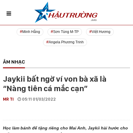
Minh Hằng
Sơn Tùng M-TP
Việt Hương
Angela Phương Trinh
ÂM NHẠC
Jaykii bất ngờ ví von bà xã là
“Nàng tiên cá mắc cạn”
MR TI
05:11 01/03/2022
Học làm bánh để tặng riêng cho Mai Anh, Jaykii hài hước cho