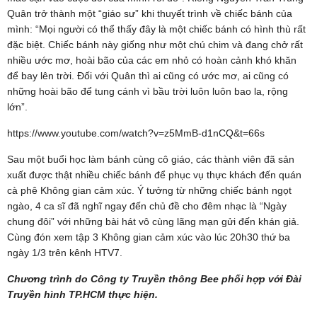
Quân trở thành một “giáo sư” khi thuyết trình về chiếc bánh của
mình: “Mọi người có thể thấy đây là một chiếc bánh có hình thù rất
đặc biệt. Chiếc bánh này giống như một chú chim và đang chở rất
nhiều ước mơ, hoài bão của các em nhỏ có hoàn cảnh khó khăn
để bay lên trời. Đối với Quân thì ai cũng có ước mơ, ai cũng có
những hoài bão để tung cánh vì bầu trời luôn luôn bao la, rộng
lớn”.
https://www.youtube.com/watch?v=z5MmB-d1nCQ&t=66s
Sau một buổi học làm bánh cùng cô giáo, các thành viên đã sản
xuất được thật nhiều chiếc bánh để phục vụ thực khách đến quán
cà phê Không gian cảm xúc. Ý tưởng từ những chiếc bánh ngọt
ngào, 4 ca sĩ đã nghĩ ngay đến chủ đề cho đêm nhạc là “Ngày
chung đôi” với những bài hát vô cùng lãng mạn gửi đến khán giả.
Cùng đón xem tập 3 Không gian cảm xúc vào lúc 20h30 thứ ba
ngày 1/3 trên kênh HTV7.
Chương trình do Công ty Truyền thông Bee phối hợp với Đài
Truyền hình TP.HCM thực hiện.