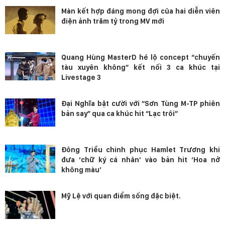
Màn kết hợp đáng mong đợi của hai diễn viên
điện ảnh trăm tỷ trong MV mới
Quang Hùng MasterD hé lộ concept “chuyến
tàu xuyên không” kết nối 3 ca khúc tại
Livestage 3
Đại Nghĩa bật cười với “Sơn Tùng M-TP phiên
bản say” qua ca khúc hit “Lạc trôi”
Đông Triều chinh phục Hamlet Trương khi
đưa ‘chữ ký cá nhân’ vào bản hit ‘Hoa nở
không màu’
Mỹ Lệ với quan điểm sống đặc biệt.