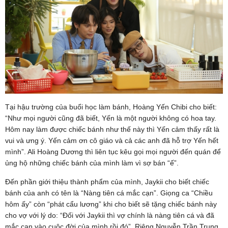
Tại hậu trường của buổi học làm bánh, Hoàng Yến Chibi cho biết:
“Như mọi người cũng đã biết, Yến là một người không có hoa tay.
Hôm nay làm được chiếc bánh như thế này thì Yến cảm thấy rất là
vui và ưng ý. Yến cảm ơn cô giáo và cả các anh đã hỗ trợ Yến hết
mình”. Ali Hoàng Dương thì liên tục kêu gọi mọi người đến quán để
ủng hộ những chiếc bánh của mình làm vì sợ bán “ế”.
Đến phần giới thiệu thành phẩm của mình, Jaykii cho biết chiếc
bánh của anh có tên là “Nàng tiên cá mắc cạn”. Giọng ca “Chiều
hôm ấy” còn “phát cẩu lương” khi cho biết sẽ tặng chiếc bánh này
cho vợ với lý do: “Đối với Jaykii thì vợ chính là nàng tiên cá và đã
mắc cạn vào cuộc đời của mình rồi đó”. Riêng Nguyễn Trần Trung