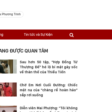
a Phương Trinh
ng
Tin tức và Sự Kiện
ANG ĐƯỢC QUAN TÂM
Sau hơn 50 tập, “Hợp Đồng Từ
Thượng Đế” hé lộ bí mật gây sốc
về thân thế của Thiều Tiến
Chờ Em Nơi Cuối Đường: Chiếc
mặt nạ của “chàng rể hoàn hảo”
sắp rơi xuống
Diễn viên Mai Phượng: “Tôi không