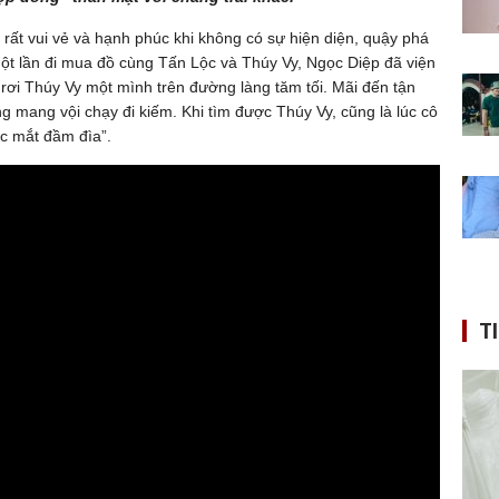
 rất vui vẻ và hạnh phúc khi không có sự hiện diện, quậy phá
một lần đi mua đồ cùng Tấn Lộc và Thúy Vy, Ngọc Diệp đã viện
ơi Thúy Vy một mình trên đường làng tăm tối. Mãi đến tận
 mang vội chạy đi kiếm. Khi tìm được Thúy Vy, cũng là lúc cô
ớc mắt đầm đìa”.
T