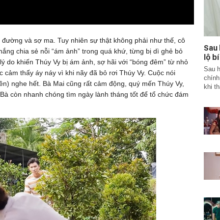
c đường và sợ ma. Tuy nhiên sự thật không phải như thế, cô
Sau 
hắng chia sẻ nỗi “ám ảnh” trong quá khứ, từng bị dì ghẻ bỏ
lộ b
lý do khiến Thúy Vy bị ám ảnh, sợ hãi với “bóng đêm” từ nhỏ
Sau 
 cảm thấy áy náy vì khi nãy đã bỏ rơi Thúy Vy. Cuộc nói
chính
ền) nghe hết. Bà Mai cũng rất cảm động, quý mến Thúy Vy,
khi th
 Bà còn nhanh chóng tìm ngày lành tháng tốt để tổ chức đám