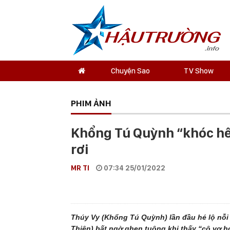
Chuyện Sao
TV Show
PHIM ẢNH
Khổng Tú Quỳnh “khóc hết
rơi
MR TI
07:34 25/01/2022
Thúy Vy (Khổng Tú Quỳnh) lần đầu hé lộ nỗi
Thiện) bất ngờ ghen tuông khi thấy “cô vợ h