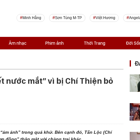
Minh Hằng
Sơn Tùng M-TP
Việt Hương
Angel
Âm nhạc
Phim ảnh
Thời Trang
Đời Số
Đ
 nước mắt” vì bị Chí Thiện bỏ
 “ám ảnh” trong quá khứ. Bên cạnh đó, Tấn Lộc (Chí
ợp đồng” thân mật với chàng trai khác.