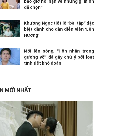
bao giờ hối hận về những gì mình
đã chọn”
Khương Ngọc tiết lộ “bài tập” đặc
biệt dành cho dàn diễn viên ‘Lên
Hương’
Mới lên sóng, “Hôn nhân trong
gương vỡ” đã gây chú ý bởi loạt
tình tiết khó đoán
IN MỚI NHẤT