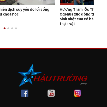
iễn dịch suy yếu do lối sống
Hương Tràm, Ốc Thanh Vân
ếu khoa học
Ogenus xúc động trước đ
sinh nhật của cô bé có cha
thực vật