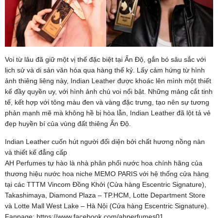
Voi từ lâu đã giữ một vị thế đặc biệt tại Ấn Độ, gắn bó sâu sắc với
lịch sử và di sản văn hóa qua hàng thế kỷ. Lấy cảm hứng từ hình
ảnh thiêng liêng này, Indian Leather được khoác lên mình một thiết
kế đầy quyền uy, với hình ảnh chú voi nổi bật. Những mảng cắt tinh
tế, kết hợp với tông màu đen và vàng đặc trưng, tạo nên sự tương
phản mạnh mẽ mà không hề bị hòa lẫn, Indian Leather đã lột tả vẻ
đẹp huyền bí của vùng đất thiêng Ấn Độ.
Indian Leather cuốn hút người đối diện bởi chất hương nồng nàn
và thiết kế đẳng cấp
AH Perfumes tự hào là nhà phân phối nước hoa chính hãng của
thương hiệu nước hoa niche MEMO PARIS với hệ thống cửa hàng
tại các TTTM Vincom Đồng Khởi (Cửa hàng Escentric Signature),
Takashimaya, Diamond Plaza – TP.HCM, Lotte Department Store
và Lotte Mall West Lake – Hà Nội (Cửa hàng Escentric Signature).
Fanpage: https://www.facebook.com/ahperfumes01