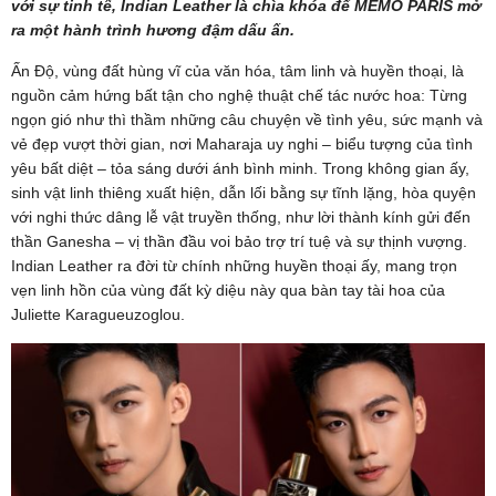
với sự tinh tế, Indian Leather là chìa khóa để MEMO PARIS mở
ra một hành trình hương đậm dấu ấn.
Ấn Độ, vùng đất hùng vĩ của văn hóa, tâm linh và huyền thoại, là
nguồn cảm hứng bất tận cho nghệ thuật chế tác nước hoa: Từng
ngọn gió như thì thầm những câu chuyện về tình yêu, sức mạnh và
vẻ đẹp vượt thời gian, nơi Maharaja uy nghi – biểu tượng của tình
yêu bất diệt – tỏa sáng dưới ánh bình minh. Trong không gian ấy,
sinh vật linh thiêng xuất hiện, dẫn lối bằng sự tĩnh lặng, hòa quyện
với nghi thức dâng lễ vật truyền thống, như lời thành kính gửi đến
thần Ganesha – vị thần đầu voi bảo trợ trí tuệ và sự thịnh vượng.
Indian Leather ra đời từ chính những huyền thoại ấy, mang trọn
vẹn linh hồn của vùng đất kỳ diệu này qua bàn tay tài hoa của
Juliette Karagueuzoglou.