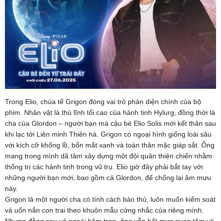
Trong Elio, chúa tể Grigon đóng vai trò phản diện chính của bộ
phim. Nhân vật là thủ lĩnh tối cao của hành tinh Hylurg, đồng thời là
cha của Glordon – người bạn mà cậu bé Elio Solis mới kết thân sau
khi lạc tới Liên minh Thiên hà. Grigon có ngoại hình giống loài sâu
với kích cỡ khổng lồ, bốn mắt xanh và toàn thân mặc giáp sắt. Ông
mang trong mình dã tâm xây dựng một đội quân thiện chiến nhằm
thống trị các hành tinh trong vũ trụ. Elio giờ đây phải bắt tay với
những người bạn mới, bao gồm cả Glordon, để chống lại âm mưu
này.
Grigon là một người cha có tính cách bảo thủ, luôn muốn kiểm soát
và uốn nắn con trai theo khuôn mẫu cứng nhắc của riêng mình.
Nhưng đằng sau vẻ ngoài bặm trợn, ông vẫn hết mực quan tâm và