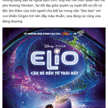
yêu thương Glordon. Sự đối lập giữa quyền uy tuyệt đối và nỗi cô
độc âm thầm của một người cha bất lực trong việc “làm bạn” với
con khiến Grigon trở nên đầy mâu thuẫn, vừa đáng sợ cũng vừa
đáng thương.