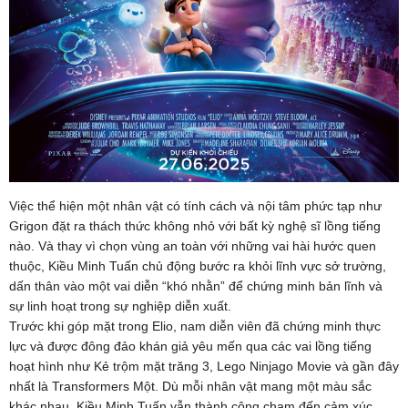
Việc thể hiện một nhân vật có tính cách và nội tâm phức tạp như
Grigon đặt ra thách thức không nhỏ với bất kỳ nghệ sĩ lồng tiếng
nào. Và thay vì chọn vùng an toàn với những vai hài hước quen
thuộc, Kiều Minh Tuấn chủ động bước ra khỏi lĩnh vực sở trường,
dấn thân vào một vai diễn “khó nhằn” để chứng minh bản lĩnh và
sự linh hoạt trong sự nghiệp diễn xuất.
Trước khi góp mặt trong Elio, nam diễn viên đã chứng minh thực
lực và được đông đảo khán giả yêu mến qua các vai lồng tiếng
hoạt hình như Kẻ trộm mặt trăng 3, Lego Ninjago Movie và gần đây
nhất là Transformers Một. Dù mỗi nhân vật mang một màu sắc
khác nhau, Kiều Minh Tuấn vẫn thành công chạm đến cảm xúc