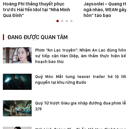
Hoàng Phi thắng thuyết phục
Jaysonlei – Quang H
trước Hải Yến Idol tại “Nhà Mình
ngã nhào, WEAN gây s
Quá Đỉnh”
hôn” táo bạo
ĐANG ĐƯỢC QUAN TÂM
Phim “An Lạc truyện”: Nhậm An Lạc dùng hôn
sự tiếp cận Hàn Diệp, âm thầm thực hiện kế
hoạch báo thù
Quỷ Móc Mắt tung teaser trailer hé lộ lời
nguyền tại khu rừng Budo
Quý Tử Vượt Giàu gia nhập đường đua phim lễ
2/9