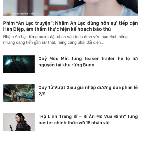
Phim “An Lạc truyện”: Nhậm An Lạc dùng hôn sự tiếp cận
Hàn Diệp, âm thầm thực hiện kế hoạch báo thù
Nhậm An Lạc từng bước đặt chân vào triều đình với mục đích riêng,
nhưng càng tiến gần sự thật, nàng càng phải đối diện...
Quỷ Móc Mắt tung teaser trailer hé lộ lời
nguyền tại khu rừng Budo
Quý Tử Vượt Giàu gia nhập đường đua phim lễ
2/9
“Hộ Linh Tráng Sĩ – Bí Ẩn Mộ Vua Đinh” tung
poster chính thức với 15 nhân vật.