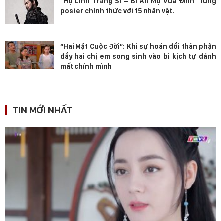
“Hộ Linh Tráng Sĩ – Bí Ẩn Mộ Vua Đinh” tung
poster chính thức với 15 nhân vật.
“Hai Mặt Cuộc Đời”: Khi sự hoán đổi thân phận
đẩy hai chị em song sinh vào bi kịch tự đánh
mất chính mình
TIN MỚI NHẤT