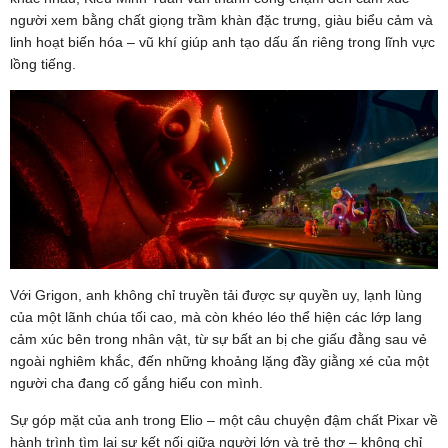
người xem bằng chất giọng trầm khàn đặc trưng, giàu biểu cảm và
linh hoạt biến hóa – vũ khí giúp anh tạo dấu ấn riêng trong lĩnh vực
lồng tiếng.
Với Grigon, anh không chỉ truyền tải được sự quyền uy, lạnh lùng
của một lãnh chúa tối cao, mà còn khéo léo thể hiện các lớp lang
cảm xúc bên trong nhân vật, từ sự bất an bị che giấu đằng sau vẻ
ngoài nghiêm khắc, đến những khoảng lặng đầy giằng xé của một
người cha đang cố gắng hiểu con mình.
Sự góp mặt của anh trong Elio – một câu chuyện đậm chất Pixar về
hành trình tìm lại sự kết nối giữa người lớn và trẻ thơ – không chỉ