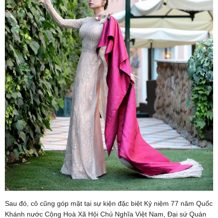
Sau đó, cô cũng góp mặt tại sự kiện đặc biệt Kỷ niệm 77 năm Quốc
Khánh nước Cộng Hoà Xã Hội Chủ Nghĩa Việt Nam, Đại sứ Quán