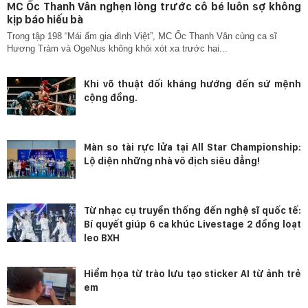
MC Ốc Thanh Vân nghẹn lòng trước cô bé luôn sợ không
kịp báo hiếu bà
Trong tập 198 “Mái ấm gia đình Việt”, MC Ốc Thanh Vân cùng ca sĩ
Hương Tràm và OgeNus không khỏi xót xa trước hai...
Khi võ thuật đối kháng hướng đến sứ mệnh
cộng đồng.
Màn so tài rực lửa tại All Star Championship:
Lộ diện những nhà vô địch siêu đẳng!
Từ nhạc cụ truyền thống đến nghệ sĩ quốc tế:
Bí quyết giúp 6 ca khúc Livestage 2 đồng loạt
leo BXH
Hiểm họa từ trào lưu tạo sticker AI từ ảnh trẻ
em