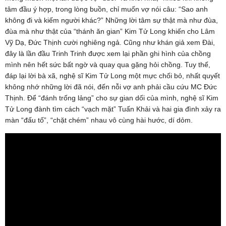
tâm đầu ý hợp, trong lòng buồn, chỉ muốn vợ nói câu: “Sao anh
không đi và kiếm người khác?” Những lời tâm sự thật mà như đùa,
đùa mà như thật của “thánh ăn gian” Kim Tử Long khiến cho Lâm
Vỹ Dạ, Đức Thịnh cười nghiêng ngả. Cũng như khán giả xem Đài,
đây là lần đầu Trinh Trinh được xem lại phần ghi hình của chồng
mình nên hết sức bất ngờ và quay qua gặng hỏi chồng. Tuy thế,
đáp lại lời bà xã, nghệ sĩ Kim Tử Long một mực chối bỏ, nhất quyết
không nhớ những lời đã nói, đến nỗi vợ anh phải cầu cứu MC Đức
Thịnh. Để “đánh trống lảng” cho sự gian dối của mình, nghệ sĩ Kim
Tử Long đành tìm cách “vạch mặt” Tuấn Khải và hai gia đình xảy ra
màn “đấu tố”, “chặt chém” nhau vô cùng hài hước, dí dỏm.