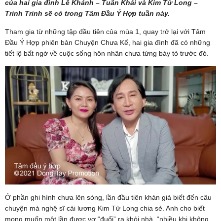
của hai gia đình Lê Khánh – Tuấn Khải và Kim Tử Long –
Trinh Trinh sẽ có trong Tâm Đầu Ý Hợp tuần này.
Tham gia từ những tập đầu tiên của mùa 1, quay trở lại với Tâm
Đầu Ý Hợp phiên bản Chuyện Chưa Kể, hai gia đình đã có những
tiết lộ bất ngờ về cuộc sống hôn nhân chưa từng bày tỏ trước đó.
Ở phần ghi hình chưa lên sóng, lần đầu tiên khán giả biết đến câu
chuyện mà nghệ sĩ cải lương Kim Tử Long chia sẻ. Anh cho biết
mong muốn một lần được vợ “đuổi” ra khỏi nhà, “nhiều khi không