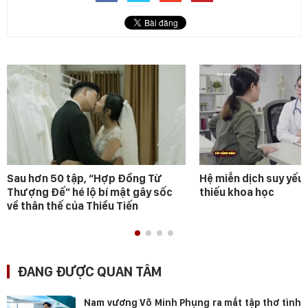
Sau hơn 50 tập, “Hợp Đồng Từ
Hệ miễn dịch suy yếu 
Thượng Đế” hé lộ bí mật gây sốc
thiếu khoa học
về thân thế của Thiều Tiến
ĐANG ĐƯỢC QUAN TÂM
Nam vương Võ Minh Phụng ra mắt tập thơ tình