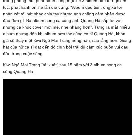
trong phòng thu, phát hành cùng một lúc 3 album đầu tư nghiêm
túc, phát hành online lẫn đĩa cứng: “Album đầu tiên, ông xã tôi
nhận xét tôi hát nhạc chia tay nhưng anh chẳng cảm nhận được
đau đớn gì. Ba album song ca cùng anh Quang Hà sắp tới với
nhưng ca khúc cover mới mẻ, nhẹ nhàng hơn”. Từng ra mắt nhiều
album nhưng đến khi album hợp tác cùng ca sĩ Quang Hà, khán
giả sẽ thấy một Kiwi Ngô Mai Trang nồng nàn, sâu lắng hơn. Giọng
hát của nữ ca sĩ đạt đến độ chín bởi trải đủ cảm xúc buồn vui đau
đớn trong cuộc sống.
Kiwi Ngô Mai Trang “tái xuất” sau 15 năm với 3 album song ca
cùng Quang Hà: