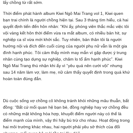
lấy chồng từ rất sớm.
Thời điểm phát hành album Kiwi Ngô Mai Trang vol 1, Kiwi quen
bạn trai chính là người chồng hiện tại. Sau 3 tháng tìm hiểu, cả hai
quyết định tiến đến hôn nhân: “Khi ấy, phóng viên thắc mắc việc tôi
vội vàng kết hôn thời điểm vừa ra mắt album, có nhiều bản hit, sự
nghiệp ca sĩ vừa mới khởi sắc. Tuy nhiên, bản thân tôi là người
hướng nội và đích đến cuối cùng của người phụ nữ vẫn là một gia
đình hạnh phúc. Tôi cảm thấy mình may mắn vì gặp được ý trung
nhân cùng tạo dựng sự nghiệp, chăm lo tổ ấm hạnh phúc”. Kiwi
Ngô Mai Trang thú nhận khi ấy vì “yêu quá nên cưới vội” nhưng
sau 14 năm làm vợ, làm mẹ, nữ cảm thấy quyết định trong quá khứ
hoàn toàn đúng đắn.
Dù cuộc sống vợ chồng cô không tránh khỏi những mâu thuẫn, bất
đồng: “Bất cứ mối quan hệ bạn bè, đồng nghiệp hay vợ chồng đều
có những mặt không hòa hợp, khuyết điểm người này có thể là
điểm mạnh của mình, vậy thì hãy bù trừ cho nhau. Hoạt động trong
hai môi trường khác nhau, hai người phải yêu sở thích của đối