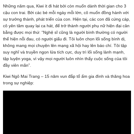
Những năm qua, Kiwi ít đi hát bởi còn muốn dành thời gian cho 3
cậu con trai. Bởi các bé mỗi ngày mỗi lớn, cô muốn đồng hành với
sự trưởng thành, phát triển của con. Hiện tại, các con đã cứng cáp,
cô yên tâm quay lại ca hát, để trở thành người phụ nữ hiện đại cân
bằng được mọi thứ: “Nghệ sĩ cũng là người bình thường có người
thể hiện nỗi đau, có người giấu đi. Tôi luôn chọn lối sống bình dị,
không mang mọi chuyện lên mạng xã hội hay lên báo chí. Tôi tập
suy nghĩ và truyền ngọn lửa tích cực, duy trì lối sống lành mạnh,
tập luyện yoga, vì vậy mọi người luôn nhìn thấy cuộc sống của tôi
đầy viên mãn”.
Kiwi Ngô Mai Trang – 15 năm vun đắp tổ ấm gia đình và thăng hoa
trong sự nghiệp: