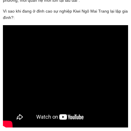
phương, mối quan hệ mới tồn tại lâu dài”.
Vì sao khi đang ở đỉnh cao sự nghiệp Kiwi Ngô Mai Trang lại lập gia
đình?: