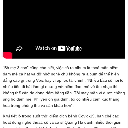
“Bà mẹ 3 con” cũng cho biết, việc cô ra album là thoả mãn niềm
đam mê ca hát và đỡ nhớ nghề chứ không ra album để thể hiện
đẳng cấp gì trong Vbiz hay vì áp lực tài chính: “Nhiều bầu sô hỏi tôi
nhiều tiền đi hát làm gì nhưng với niềm đam mê về âm nhạc thì
không thể cân đo đong đếm bằng tiền. Tôi may mắn vì được chồng
ủng hộ đam mê. Khi yên ổn gia đình, tôi có nhiều cảm xúc thăng
hoa trong phòng thu và sân khấu hơn”.
Kiwi tiết lộ trong suốt thời điểm dịch bệnh Covid-19, hạn chế các
hoạt động nghệ thuật, cô và ca sĩ Quang Hà dành nhiều thời gian