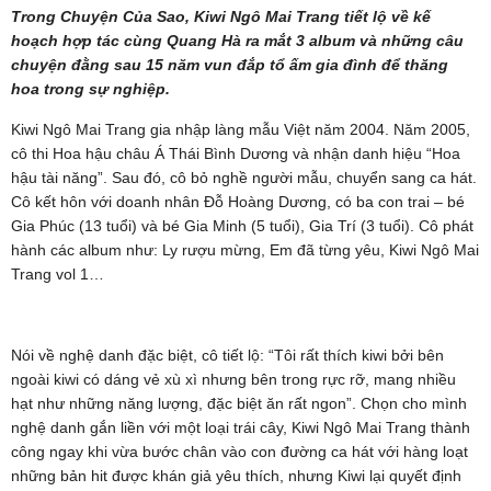
Trong Chuyện Của Sao, Kiwi Ngô Mai Trang tiết lộ về kế
hoạch hợp tác cùng Quang Hà ra mắt 3 album và những câu
chuyện đằng sau 15 năm vun đắp tổ ấm gia đình để thăng
hoa trong sự nghiệp.
Kiwi Ngô Mai Trang gia nhập làng mẫu Việt năm 2004. Năm 2005,
cô thi Hoa hậu châu Á Thái Bình Dương và nhận danh hiệu “Hoa
hậu tài năng”. Sau đó, cô bỏ nghề người mẫu, chuyển sang ca hát.
Cô kết hôn với doanh nhân Đỗ Hoàng Dương, có ba con trai – bé
Gia Phúc (13 tuổi) và bé Gia Minh (5 tuổi), Gia Trí (3 tuổi). Cô phát
hành các album như: Ly rượu mừng, Em đã từng yêu, Kiwi Ngô Mai
Trang vol 1…
Nói về nghệ danh đặc biệt, cô tiết lộ: “Tôi rất thích kiwi bởi bên
ngoài kiwi có dáng vẻ xù xì nhưng bên trong rực rỡ, mang nhiều
hạt như những năng lượng, đặc biệt ăn rất ngon”. Chọn cho mình
nghệ danh gắn liền với một loại trái cây, Kiwi Ngô Mai Trang thành
công ngay khi vừa bước chân vào con đường ca hát với hàng loạt
những bản hit được khán giả yêu thích, nhưng Kiwi lại quyết định