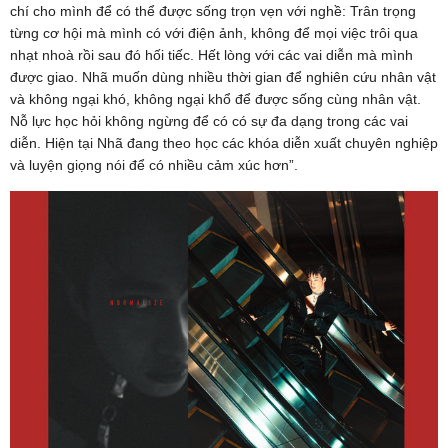
chí cho mình để có thể được sống trọn vẹn với nghề: Trân trọng
từng cơ hội mà mình có với điện ảnh, không để mọi việc trôi qua
nhạt nhoà rồi sau đó hối tiếc. Hết lòng với các vai diễn mà mình
được giao. Nhã muốn dùng nhiều thời gian để nghiên cứu nhân vật
và không ngại khó, không ngại khổ để được sống cùng nhân vật.
Nỗ lực học hỏi không ngừng để có có sự đa dạng trong các vai
diễn. Hiện tại Nhã đang theo học các khóa diễn xuất chuyên nghiệp
và luyện giọng nói để có nhiều cảm xúc hơn”.