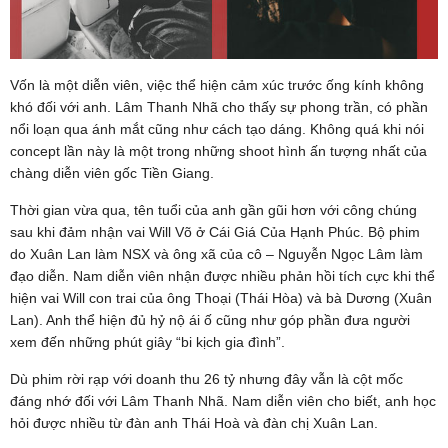
Vốn là một diễn viên, việc thể hiện cảm xúc trước ống kính không
khó đối với anh. Lâm Thanh Nhã cho thấy sự phong trần, có phần
nổi loạn qua ánh mắt cũng như cách tạo dáng. Không quá khi nói
concept lần này là một trong những shoot hình ấn tượng nhất của
chàng diễn viên gốc Tiền Giang.
Thời gian vừa qua, tên tuổi của anh gần gũi hơn với công chúng
sau khi đảm nhận vai Will Võ ở Cái Giá Của Hạnh Phúc. Bộ phim
do Xuân Lan làm NSX và ông xã của cô – Nguyễn Ngọc Lâm làm
đạo diễn. Nam diễn viên nhận được nhiều phản hồi tích cực khi thể
hiện vai Will con trai của ông Thoại (Thái Hòa) và bà Dương (Xuân
Lan). Anh thể hiện đủ hỷ nộ ái ố cũng như góp phần đưa người
xem đến những phút giây “bi kịch gia đình”.
Dù phim rời rạp với doanh thu 26 tỷ nhưng đây vẫn là cột mốc
đáng nhớ đối với Lâm Thanh Nhã. Nam diễn viên cho biết, anh học
hỏi được nhiều từ đàn anh Thái Hoà và đàn chị Xuân Lan.