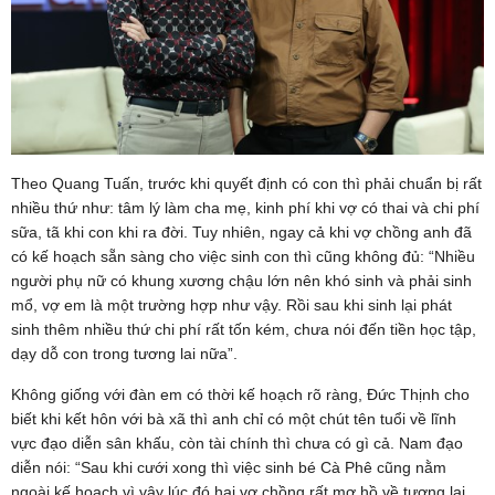
Theo Quang Tuấn, trước khi quyết định có con thì phải chuẩn bị rất
nhiều thứ như: tâm lý làm cha mẹ, kinh phí khi vợ có thai và chi phí
sữa, tã khi con khi ra đời. Tuy nhiên, ngay cả khi vợ chồng anh đã
có kế hoạch sẵn sàng cho việc sinh con thì cũng không đủ: “Nhiều
người phụ nữ có khung xương chậu lớn nên khó sinh và phải sinh
mổ, vợ em là một trường hợp như vậy. Rồi sau khi sinh lại phát
sinh thêm nhiều thứ chi phí rất tốn kém, chưa nói đến tiền học tập,
dạy dỗ con trong tương lai nữa”.
Không giống với đàn em có thời kế hoạch rõ ràng, Đức Thịnh cho
biết khi kết hôn với bà xã thì anh chỉ có một chút tên tuổi về lĩnh
vực đạo diễn sân khấu, còn tài chính thì chưa có gì cả. Nam đạo
diễn nói: “Sau khi cưới xong thì việc sinh bé Cà Phê cũng nằm
ngoài kế hoạch vì vậy lúc đó hai vợ chồng rất mơ hồ về tương lai.