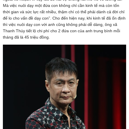
Mà việc nuôi dạy một đứa con không chỉ cần kinh tế mà còn tốn
thời gian và sức lực rất nhiều, thậm chí có thể phải dành cả đời chỉ
để lo cho vấn đề dạy con”. Cho đến hiện nay, khi kinh tế đã ổn định
thì việc nuôi dạy con với anh cũng không phải dễ dàng, ông xã
Thanh Thúy tiết lộ chi phí cho 2 đứa con của anh trung bình mỗi
tháng đã là 45 triệu đồng.