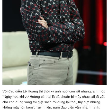
Với đạo diễn Lê Hoàng thì thời kỳ anh nuôi con rất nhàng, anh nói:
“Ngày xưa khi vợ Hoàng có thai là đã chuẩn bị mấy chục cái tã vải,
cho con dùng xong thì giặt sạch rồi dùng lại thôi, tuy cực nhưng
không mấy tốn kém”. Tuy nhiên, nam đạo diễn vẫn nhấn mạnh: