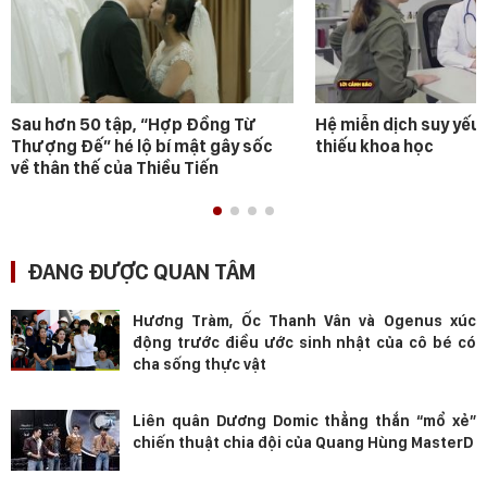
Sau hơn 50 tập, “Hợp Đồng Từ
Hệ miễn dịch suy yếu 
Thượng Đế” hé lộ bí mật gây sốc
thiếu khoa học
về thân thế của Thiều Tiến
ĐANG ĐƯỢC QUAN TÂM
Hương Tràm, Ốc Thanh Vân và Ogenus xúc
động trước điều ước sinh nhật của cô bé có
cha sống thực vật
Liên quân Dương Domic thẳng thắn “mổ xẻ”
chiến thuật chia đội của Quang Hùng MasterD