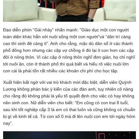
Đạo diễn phim “Gái nhảy” nhấn mạnh: “Giáo dục một con người
toàn diện khác hẳn với nuôi sống một con người”và “dân trí càng
cao thì sinh đẻ càng ít”. Anh cho rằng, mặc dù dân số ở các thành
phố đông hơn nhưng các cặp vợ chồng ở đó lại ít con hơn các cặp
đôi ở nông thôn. Vì các cặp ở nông thôn nghĩ đơn giản, họ chỉ nghĩ
tới nuôi ăn, còn ở thành phố thì quá biết và hiểu rõ việc nuôi lớn
con cái là phải tốn rất nhiều các khoản chi phí cho học tập.
Xuất hiện bất ngờ với vai trò khách mời đặc biệt, diễn viên Quỳnh
Lương không phản bác ý kiến của các đàn anh, tuy nhiên cô nàng
cho rằng đó không phải là yếu tố quyết định cho việc có hay không
nên sinh con. Nữ diễn viên cho biết: “Em cũng có con trai 8 tuổi,
sau khi tốt nghiệp cấp 3 là em có thai luôn và cũng không có chuẩn
bị gì về kinh tế cả. Từ con số 0 mà đi lên nuôi con em tới ngày hôm
nay”.