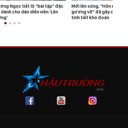
ơng Ngọc tiết lộ “bài tập” đặc
Mới lên sóng, “Hôn nhân t
 dành cho dàn diễn viên ‘Lên
gương vỡ” đã gây chú ý bởi
ng’
tình tiết khó đoán