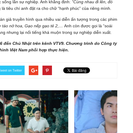
c sống lẫn sự nghiệp. Anh khẳng định:
“Cùng nhau đi lên, đó
 là tiêu chí anh đặt ra cho chữ “hạnh phúc” của riêng mình.
n giả truyền hình qua nhiều vai diễn ấn tượng trong các phim
y táo nở hoa, Gạo nếp gạo tẻ 2,…
Anh còn được gọi là “soái
ăng nhưng lại nổi tiếng khá muộn trong sự nghiệp diễn xuất.
 6 đến Chủ Nhật trên kênh VTV9. Chương trình do Công ty
hình Việt Nam phối hợp thực hiện.
weet on Twitter