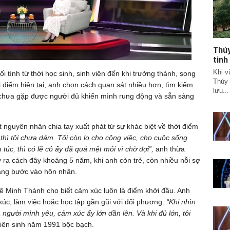
Thúy
tinh
Khi v
 tình từ thời học sinh, sinh viên đến khi trưởng thành, song
Thúy 
i điểm hiện tại, anh chọn cách quan sát nhiều hơn, tìm kiếm
lưu...
chưa gặp được người đủ khiến mình rung động và sẵn sàng
 nguyên nhân chia tay xuất phát từ sự khác biệt về thời điểm
thì tôi chưa dám. Tôi còn lo cho công việc, cho cuộc sống
túc, thì có lẽ cô ấy đã quá mệt mỏi vì chờ đợi”,
anh thừa
 ra cách đây khoảng 5 năm, khi anh còn trẻ, còn nhiều nỗi sợ
sàng bước vào hôn nhân.
Lê Minh Thành cho biết cảm xúc luôn là điểm khởi đầu. Anh
 xúc, làm việc hoặc học tập gần gũi với đối phương.
“Khi nhìn
 người mình yêu, cảm xúc ấy lớn dần lên. Và khi đủ lớn, tôi
iên sinh năm 1991 bộc bạch.