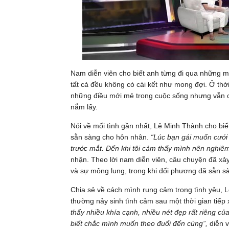
Nam diễn viên cho biết anh từng đi qua những mối
tất cả đều không có cái kết như mong đợi. Ở thờ
những điều mới mẻ trong cuộc sống nhưng vẫn 
nắm lấy.
Nói về mối tình gần nhất, Lê Minh Thành cho biết
sẵn sàng cho hôn nhân.
“Lúc bạn gái muốn cưới 
trước mắt. Đến khi tôi cảm thấy mình nên nghiêm 
nhận. Theo lời nam diễn viên, câu chuyện đã xảy
và sự mông lung, trong khi đối phương đã sẵn 
Chia sẻ về cách mình rung cảm trong tình yêu, 
thường nảy sinh tình cảm sau một thời gian tiếp
thấy nhiều khía cạnh, nhiều nét đẹp rất riêng của
biết chắc mình muốn theo đuổi đến cùng”,
diễn v