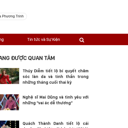
a Phương Trinh
ng
Tin tức và Sự Kiện
ANG ĐƯỢC QUAN TÂM
Thúy Diễm tiết lộ bí quyết chăm
sóc làn da và tinh thần trong
những tháng cuối thai kỳ
Nghệ sĩ Mai Dũng và tình yêu với
những “vai ác dễ thương”
Quách Thành Danh tiết lộ cái