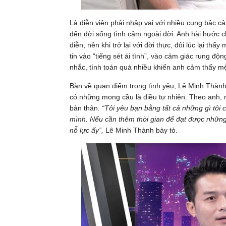
Là diễn viên phải nhập vai với nhiều cung bậc 
đến đời sống tình cảm ngoài đời. Anh hài hước ch
diễn, nên khi trở lại với đời thực, đôi lúc lại th
tin vào “tiếng sét ái tình”, vào cảm giác rung 
nhắc, tính toán quá nhiều khiến anh cảm thấy mệ
Bàn về quan điểm trong tình yêu, Lê Minh Thàn
có những mong cầu là điều tự nhiên. Theo anh, 
bản thân.
“Tôi yêu bạn bằng tất cả những gì tôi c
mình. Nếu cần thêm thời gian để đạt được những 
nỗ lực ấy”,
Lê Minh Thành bày tỏ.