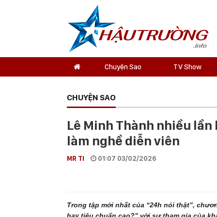
Chuyện Sao
TV Show
CHUYỆN SAO
Lê Minh Thành nhiều lần b
làm nghề diễn viên
MR TI
01:07 03/02/2026
Trong tập mới nhất của “24h nói thật”, chươn
hay tiêu chuẩn cao?” với sự tham gia của kh