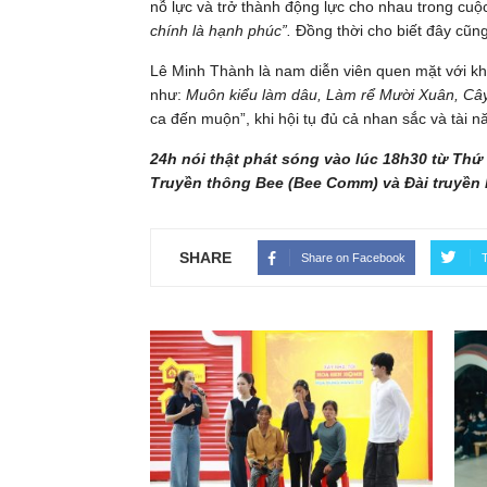
nỗ lực và trở thành động lực cho nhau trong cuộ
chính là hạnh phúc”.
Đồng thời cho biết đây cũng
Lê Minh Thành là nam diễn viên quen mặt với khá
như:
Muôn kiểu làm dâu, Làm rể Mười Xuân, Câ
ca đến muộn”, khi hội tụ đủ cả nhan sắc và tài n
24h nói thật phát sóng vào lúc 18h30 từ Thứ
Truyền thông Bee (Bee Comm) và Đài truyền 
SHARE
Share on Facebook
T