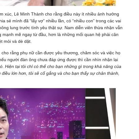
cảm xúc, Lê Minh Thành cho rằng điều này ít nhiều ảnh hưởng
ia sẻ mình đã “lấy vợ” nhiều lần, có “nhiều con” trong các vai
ấy mông lung trước tình yêu thật sự. Nam diễn viên thừa nhận vẫn
động mạnh mẽ ngay từ đầu, hơn là những mối quan hệ phải cân
t mỏi và dè dặt.
h cho rằng phụ nữ cần được yêu thương, chăm sóc và việc họ
nếu người đàn ông chưa đáp ứng được thì cần nhìn nhận lại
ó. Hiện tại tôi chỉ có thể cho bạn những gì trong khả năng của
điều lớn hơn, tôi sẽ cố gắng và cho bạn thấy sự chân thành,