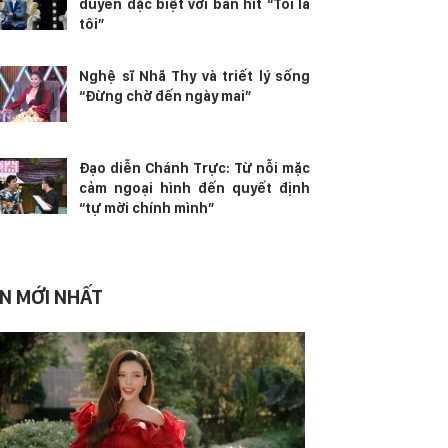
duyên đặc biệt với bản hit “Tôi là
tôi”
Nghệ sĩ Nhã Thy và triết lý sống
“Đừng chờ đến ngày mai”
Đạo diễn Chánh Trực: Từ nỗi mặc
cảm ngoại hình đến quyết định
“tự mời chính mình”
IN MỚI NHẤT