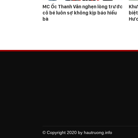
MC Ốc Thanh Vân nghẹn lòng trước
Khư
cô bé luôn sợ không kịp báo hiếu
biệt
bà
Hươ
© Copyright 2020 by hautruong.info