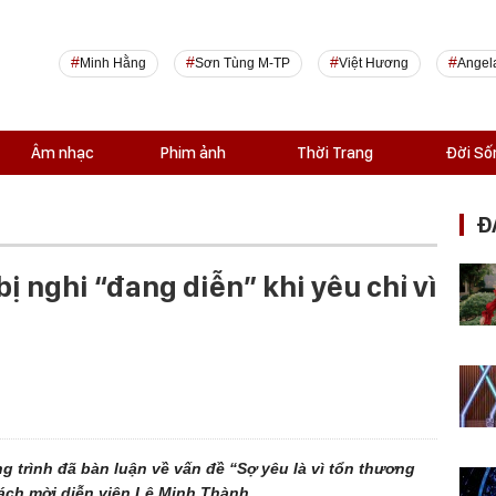
Minh Hằng
Sơn Tùng M-TP
Việt Hương
Angel
Âm nhạc
Phim ảnh
Thời Trang
Đời Số
Đ
ị nghi “đang diễn” khi yêu chỉ vì
g trình đã bàn luận về vấn đề “Sợ yêu là vì tổn thương
ách mời diễn viên Lê Minh Thành.