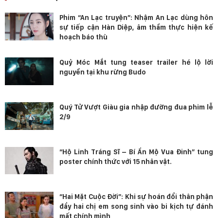
Phim “An Lạc truyện”: Nhậm An Lạc dùng hôn
sự tiếp cận Hàn Diệp, âm thầm thực hiện kế
hoạch báo thù
Quỷ Móc Mắt tung teaser trailer hé lộ lời
nguyền tại khu rừng Budo
Quý Tử Vượt Giàu gia nhập đường đua phim lễ
2/9
“Hộ Linh Tráng Sĩ – Bí Ẩn Mộ Vua Đinh” tung
poster chính thức với 15 nhân vật.
“Hai Mặt Cuộc Đời”: Khi sự hoán đổi thân phận
đẩy hai chị em song sinh vào bi kịch tự đánh
mất chính mình