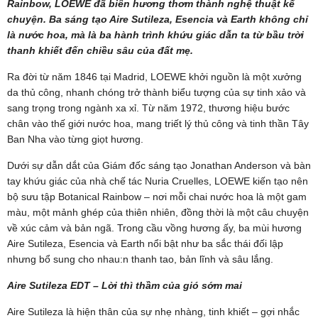
Rainbow, LOEWE đã biến hương thơm thành nghệ thuật kể
chuyện. Ba sáng tạo Aire Sutileza, Esencia và Earth không chỉ
là nước hoa, mà là ba hành trình khứu giác dẫn ta từ bầu trời
thanh khiết đến chiều sâu của đất mẹ.
Ra đời từ năm 1846 tại Madrid, LOEWE khởi nguồn là một xưởng
da thủ công, nhanh chóng trở thành biểu tượng của sự tinh xảo và
sang trọng trong ngành xa xỉ. Từ năm 1972, thương hiệu bước
chân vào thế giới nước hoa, mang triết lý thủ công và tinh thần Tây
Ban Nha vào từng giọt hương.
Dưới sự dẫn dắt của Giám đốc sáng tạo Jonathan Anderson và bàn
tay khứu giác của nhà chế tác Nuria Cruelles, LOEWE kiến tạo nên
bộ sưu tập Botanical Rainbow – nơi mỗi chai nước hoa là một gam
màu, một mảnh ghép của thiên nhiên, đồng thời là một câu chuyện
về xúc cảm và bản ngã. Trong cầu vồng hương ấy, ba mùi hương
Aire Sutileza, Esencia và Earth nổi bật như ba sắc thái đối lập
nhưng bổ sung cho nhau:n thanh tao, bản lĩnh và sâu lắng.
Aire Sutileza EDT – Lời thì thầm của gió sớm mai
Aire Sutileza là hiện thân của sự nhẹ nhàng, tinh khiết – gợi nhắc