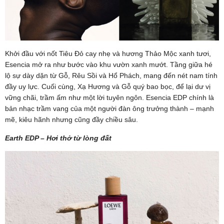
Khởi đầu với nốt Tiêu Đỏ cay nhẹ và hương Thảo Mộc xanh tươi,
Esencia mở ra như bước vào khu vườn xanh mướt. Tầng giữa hé
lộ sự dày dặn từ Gỗ, Rêu Sồi và Hổ Phách, mang đến nét nam tính
đầy uy lực. Cuối cùng, Xạ Hương và Gỗ quý bao bọc, để lại dư vị
vững chãi, trầm ấm như một lời tuyên ngôn. Esencia EDP chính là
bản nhạc trầm vang của một người đàn ông trưởng thành – mạnh
mẽ, kiêu hãnh nhưng cũng đầy chiều sâu.
Earth EDP – Hơi thở từ lòng đất