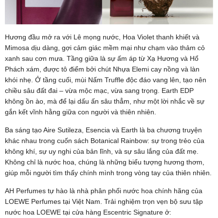
Hương đầu mở ra với Lê mọng nước, Hoa Violet thanh khiết và
Mimosa dịu dàng, gợi cảm giác mềm mại như chạm vào thảm cỏ
xanh sau cơn mưa. Tầng giữa là sự ấm áp từ Xạ Hương và Hổ
Phách xám, được tô điểm bởi chút Nhựa Elemi cay nồng và làn
khói nhẹ. Ở tầng cuối, mùi Nấm Truffle độc đáo vang lên, tạo nên
chiều sâu đất đai – vừa mộc mạc, vừa sang trọng. Earth EDP
không ồn ào, mà để lại dấu ấn sâu thẳm, như một lời nhắc về sự
gắn kết vĩnh hằng giữa con người và thiên nhiên.
Ba sáng tạo Aire Sutileza, Esencia và Earth là ba chương truyện
khác nhau trong cuốn sách Botanical Rainbow: sự trong trẻo của
không khí, sự uy nghi của bản lĩnh, và sự sâu lắng của đất mẹ.
Không chỉ là nước hoa, chúng là những biểu tượng hương thơm,
giúp mỗi người tìm thấy chính mình trong vòng tay của thiên nhiên.
AH Perfumes tự hào là nhà phân phối nước hoa chính hãng của
LOEWE Perfumes tại Việt Nam. Trải nghiệm trọn vẹn bộ sưu tập
nước hoa LOEWE tại cửa hàng Escentric Signature ở: