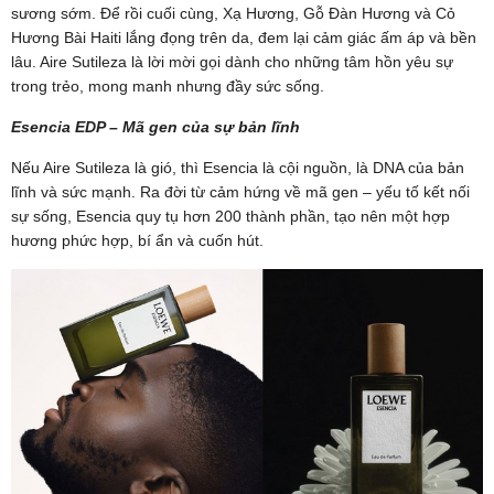
sương sớm. Để rồi cuối cùng, Xạ Hương, Gỗ Đàn Hương và Cỏ
Hương Bài Haiti lắng đọng trên da, đem lại cảm giác ấm áp và bền
lâu. Aire Sutileza là lời mời gọi dành cho những tâm hồn yêu sự
trong trẻo, mong manh nhưng đầy sức sống.
Esencia EDP – Mã gen của sự bản lĩnh
Nếu Aire Sutileza là gió, thì Esencia là cội nguồn, là DNA của bản
lĩnh và sức mạnh. Ra đời từ cảm hứng về mã gen – yếu tố kết nối
sự sống, Esencia quy tụ hơn 200 thành phần, tạo nên một hợp
hương phức hợp, bí ẩn và cuốn hút.