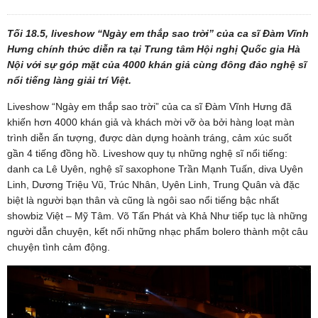
Tối 18.5, liveshow “Ngày em thắp sao trời” của ca sĩ Đàm Vĩnh
Hưng chính thức diễn ra tại Trung tâm Hội nghị Quốc gia Hà
Nội với sự góp mặt của 4000 khán giả cùng đông đảo nghệ sĩ
nổi tiếng làng giải trí Việt.
Liveshow “Ngày em thắp sao trời” của ca sĩ Đàm Vĩnh Hưng đã
khiến hơn 4000 khán giả và khách mời vỡ òa bởi hàng loạt màn
trình diễn ấn tượng, được dàn dựng hoành tráng, cảm xúc suốt
gần 4 tiếng đồng hồ. Liveshow quy tụ những nghệ sĩ nổi tiếng:
danh ca Lê Uyên, nghệ sĩ saxophone Trần Mạnh Tuấn, diva Uyên
Linh, Dương Triệu Vũ, Trúc Nhân, Uyên Linh, Trung Quân và đặc
biệt là người bạn thân và cũng là ngôi sao nổi tiếng bậc nhất
showbiz Việt – Mỹ Tâm. Võ Tấn Phát và Khả Như tiếp tục là những
người dẫn chuyện, kết nối những nhạc phẩm bolero thành một câu
chuyện tình cảm động.