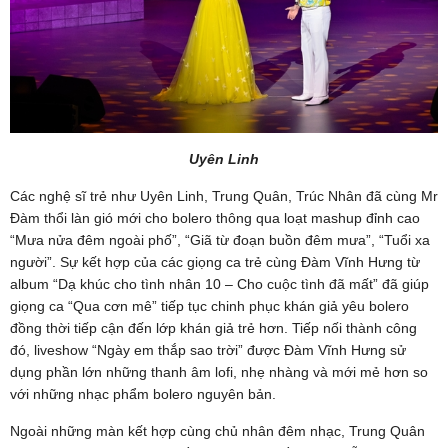
Uyên Linh
Các nghệ sĩ trẻ như Uyên Linh, Trung Quân, Trúc Nhân đã cùng Mr
Đàm thổi làn gió mới cho bolero thông qua loạt mashup đỉnh cao
“Mưa nửa đêm ngoài phố”, “Giã từ đoạn buồn đêm mưa”, “Tuổi xa
người”. Sự kết hợp của các giọng ca trẻ cùng Đàm Vĩnh Hưng từ
album “Dạ khúc cho tình nhân 10 – Cho cuộc tình đã mất” đã giúp
giọng ca “Qua cơn mê” tiếp tục chinh phục khán giả yêu bolero
đồng thời tiếp cận đến lớp khán giả trẻ hơn. Tiếp nối thành công
đó, liveshow “Ngày em thắp sao trời” được Đàm Vĩnh Hưng sử
dụng phần lớn những thanh âm lofi, nhẹ nhàng và mới mẻ hơn so
với những nhạc phẩm bolero nguyên bản.
Ngoài những màn kết hợp cùng chủ nhân đêm nhạc, Trung Quân