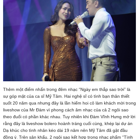
Thêm một điểm nhấn trong đêm nhạc “Ngày em thắp sao trời” là
sự góp mặt của ca sĩ Mỹ Tâm. Hai nghệ sĩ có tình bạn thân thiết
suốt 20 năm qua nhưng đây là lần hiếm hoi cô làm khách mời trong
liveshow của Mr Đàm vì phong cách âm nhạc của cả 2 ngôi sao
theo đuổi có phần khác nhau. Tuy nhiên khi Đàm Vĩnh Hưng mở lời
rằng đây là liveshow bolero hoành tráng cuối cùng, khép lại dự án
Dạ khúc cho tình nhân kéo dài 19 năm nên Mỹ Tâm đã gật đầu
đồng ý. Trên sân khấu, 2 ngôi sao kết hợp trong nhạc phẩm “Tình