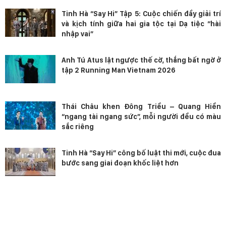
Tinh Hà “Say Hi” Tập 5: Cuộc chiến đầy giải trí
và kịch tính giữa hai gia tộc tại Dạ tiệc “hài
nhập vai”
Anh Tú Atus lật ngược thế cờ, thắng bất ngờ ở
tập 2 Running Man Vietnam 2026
Thái Châu khen Đông Triều – Quang Hiền
“ngang tài ngang sức”, mỗi người đều có màu
sắc riêng
Tinh Hà “Say Hi” công bố luật thi mới, cuộc đua
bước sang giai đoạn khốc liệt hơn