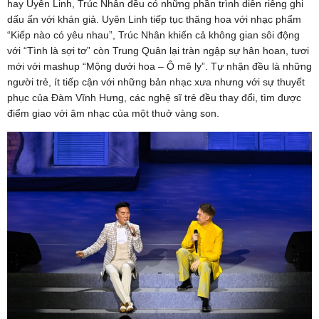
hay Uyên Linh, Trúc Nhân đều có những phần trình diễn riêng ghi
dấu ấn với khán giả. Uyên Linh tiếp tục thăng hoa với nhạc phẩm
“Kiếp nào có yêu nhau”, Trúc Nhân khiến cả không gian sôi động
với “Tình là sợi tơ” còn Trung Quân lại tràn ngập sự hân hoan, tươi
mới với mashup “Mộng dưới hoa – Ô mê ly”. Tự nhận đều là những
người trẻ, ít tiếp cận với những bản nhạc xưa nhưng với sự thuyết
phục của Đàm Vĩnh Hưng, các nghệ sĩ trẻ đều thay đổi, tìm được
điểm giao với âm nhạc của một thuở vàng son.