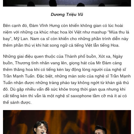
Dương Triệu Vũ
Bên cạnh đó, Đàm Vĩnh Hưng còn khiến không gian có lúc hoài
niệm với những ca khúc nhạc hoa lời Việt như mashup “Mùa thu lá
bay”, Mỹ Lan. Nam ca sĩ còn khiến cho những phần trình diễn này
thêm phần thú vị khi hát song ngữ cả tiếng Việt lẫn tiếng Hoa.
Những giai điệu quen thuộc của Thành phố buồn, Xót xa, Ngày
buồn, Thương tình nhân vang lên, giọng hát của Mr Đàm càng
thêm thăng hoa khi có tiếng kèn lay động lòng người của nghệ sĩ
Trần Mạnh Tuấn. Đặc biệt, những màn solo của nghệ sĩ Trần Mạnh
Tuấn nhận được những tràng pháo tay không ngớt từ khán giả thủ
đô. Dù gặp nhiều vấn đề sức khỏe trong thời gian qua nhưng khi
cất tiếng kèn thì vẫn là một nghệ sĩ saxophone tầm cỡ mà ít ai có
thể sánh được.