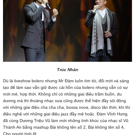
Trúc Nhân
Dù là liveshow bolero nhưng Mr Đàm luôn tìm tòi, đổi mới và sáng
tạo để làm sao vẫn giữ được cái hồn của bolero nhưng vẫn có sự
mới mẻ, hợp thời. Không chỉ có những giai điệu trầm buồn, du
dương mà thi thoảng nhạc xưa cũng được thể hiện đầy sôi động
với những giai điệu cha cha cha, bossa nova, disco tân thời, khi thì
điệu nghệ với những giai điệu jazz đầy mê hoặc. Đàm Vĩnh Hưng
đã cùng Dương Triệu Vũ làm mới những tình khúc của nhạc sĩ Vũ
Thành An bằng mashup Bài không tên số 2, Bài không tên số 4,
Cho người tình lỡ.