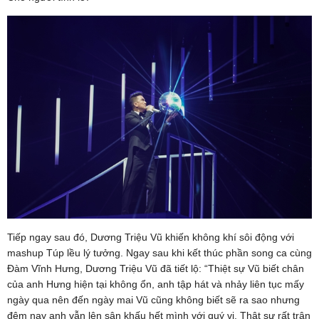
Tiếp ngay sau đó, Dương Triệu Vũ khiến không khí sôi động với
mashup Túp lều lý tưởng. Ngay sau khi kết thúc phần song ca cùng
Đàm Vĩnh Hưng, Dương Triệu Vũ đã tiết lộ: “Thiệt sự Vũ biết chân
của anh Hưng hiện tại không ổn, anh tập hát và nhảy liên tục mấy
ngày qua nên đến ngày mai Vũ cũng không biết sẽ ra sao nhưng
đêm nay anh vẫn lên sân khấu hết mình với quý vị. Thật sự rất trân