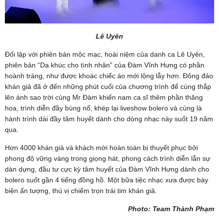
Lê Uyên
Đối lập với phiên bản mộc mạc, hoài niệm của danh ca Lê Uyên,
phiên bản “Dạ khúc cho tình nhân” của Đàm Vĩnh Hưng có phần
hoành tráng, như được khoác chiếc áo mới lộng lẫy hơn. Đông đảo
khán giả đã ở đến những phút cuối của chương trình để cùng thắp
lên ánh sao trời cùng Mr Đàm khiến nam ca sĩ thêm phần thăng
hoa, trình diễn đầy bùng nổ, khép lại liveshow bolero và cùng là
hành trình dài đầy tâm huyết dành cho dòng nhạc này suốt 19 năm
qua.
Hơn 4000 khán giả và khách mời hoàn toàn bị thuyết phục bởi
phong độ vững vàng trong giọng hát, phong cách trình diễn lẫn sự
dàn dựng, đầu tư cực kỳ tâm huyết của Đàm Vĩnh Hưng dành cho
bolero suốt gần 4 tiếng đồng hồ. Một bữa tiệc nhạc xưa được bày
biện ấn tượng, thú vị chiếm trọn trái tim khán giả.
Photo: Team Thành Phạm