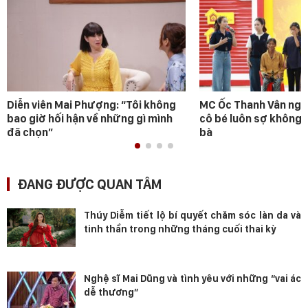
Diễn viên Mai Phượng: “Tôi không
MC Ốc Thanh Vân ngh
bao giờ hối hận về những gì mình
cô bé luôn sợ không 
đã chọn”
bà
ĐANG ĐƯỢC QUAN TÂM
Thúy Diễm tiết lộ bí quyết chăm sóc làn da và
tinh thần trong những tháng cuối thai kỳ
Nghệ sĩ Mai Dũng và tình yêu với những “vai ác
dễ thương”