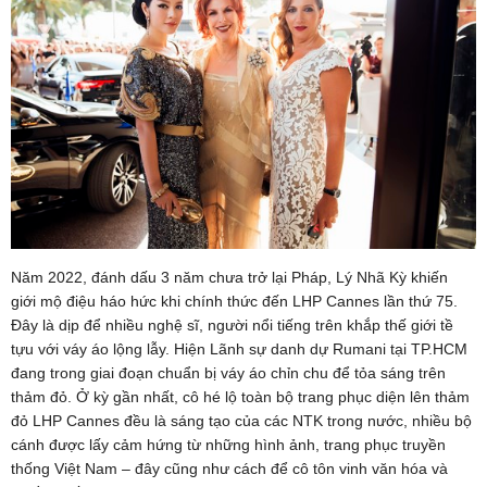
Năm 2022, đánh dấu 3 năm chưa trở lại Pháp, Lý Nhã Kỳ khiến
giới mộ điệu háo hức khi chính thức đến LHP Cannes lần thứ 75.
Đây là dịp để nhiều nghệ sĩ, người nổi tiếng trên khắp thế giới tề
tựu với váy áo lộng lẫy. Hiện Lãnh sự danh dự Rumani tại TP.HCM
đang trong giai đoạn chuẩn bị váy áo chỉn chu để tỏa sáng trên
thảm đỏ. Ở kỳ gần nhất, cô hé lộ toàn bộ trang phục diện lên thảm
đỏ LHP Cannes đều là sáng tạo của các NTK trong nước, nhiều bộ
cánh được lấy cảm hứng từ những hình ảnh, trang phục truyền
thống Việt Nam – đây cũng như cách để cô tôn vinh văn hóa và