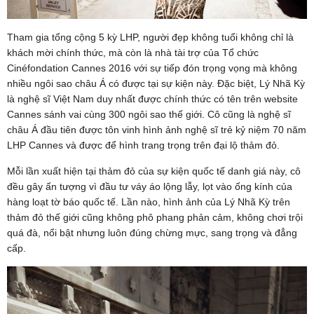
Tham gia tổng cộng 5 kỳ LHP, người đẹp không tuổi không chỉ là
khách mời chính thức, mà còn là nhà tài trợ của Tổ chức
Cinéfondation Cannes 2016 với sự tiếp đón trọng vọng mà không
nhiều ngôi sao châu Á có được tại sự kiện này. Đặc biệt, Lý Nhã Kỳ
là nghệ sĩ Việt Nam duy nhất được chính thức có tên trên website
Cannes sánh vai cùng 300 ngôi sao thế giới. Cô cũng là nghệ sĩ
châu Á đầu tiên được tôn vinh hình ảnh nghệ sĩ trẻ kỷ niệm 70 năm
LHP Cannes và được để hình trang trọng trên đại lộ thảm đỏ.
Mỗi lần xuất hiện tại thảm đỏ của sự kiện quốc tế danh giá này, cô
đều gây ấn tượng vì đầu tư váy áo lộng lẫy, lọt vào ống kính của
hàng loạt tờ báo quốc tế. Lần nào, hình ảnh của Lý Nhã Kỳ trên
thảm đỏ thế giới cũng không phô phang phản cảm, không chơi trội
quá đà, nổi bật nhưng luôn đúng chừng mực, sang trọng và đẳng
cấp.