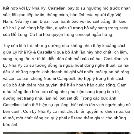
Kết hợp với Lý Nhã Kỳ, Castellani bày tỏ sự ngưỡng mộ trước nhan
sắc, lối giao tiếp tự tin, thông minh, bản lĩnh của người đẹp Việt
Nam. Nếu mỹ nam Brazil luôn bảnh bao với bộ suit trắng, thì kiều
nữ họ Lý vô cùng hấp dẫn, quyến rũ trong bộ váy sang trọng,sexy
của Đỗ Long. Cả hai hòa quyện trong concept ngẫu hứng.
Tuy còn khá trẻ, nhưng dường như không nhìn thấy khoảng cách
giữa Lý Nhã Kỳ & Castellani qua bộ ảnh lần này nhờ chất lịch lãm,
sang trọng, ăn rơ từ lối diễn đến ánh mắt của cả hai. Castellani và
Lý Nhã Kỳ có sự tương đồng là ngoài hoạt động nghệ thuật, cả hai
đều là những người kinh doanh tài giỏi với nhiều mối quan hệ rộng
và còn có bạn chung Naomi Campbell. Sự hợp ý trong tính cách
giúp bộ ảnh thêm hòa quyện, thể hiện hoàn hảo cuộc sống. Gam
màu trắng đen hòa hợp cũng như phụ kiện sang trọng tinh tế,
đường nét trang nhã, làm nổi bật set đồ. Trong các bức ảnh,
Castellani luôn thể hiện sự ga lăng, biết cách tôn vinh người phụ nữ
bên cạnh. Còn Lý Nhã Kỳ có một chút bí ẩn quyến rủ khiến nửa kia
tò mò, một chút riêng tư, quý phái để tăng thêm gia vị cho những
bức ảnh.