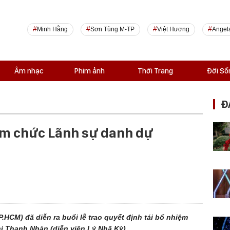
Minh Hằng
Sơn Tùng M-TP
Việt Hương
Angel
Âm nhạc
Phim ảnh
Thời Trang
Đời Số
Đ
hậm chức Lãnh sự danh dự
TP.HCM) đã diễn ra buổi lễ trao quyết định tái bổ nhiệm
ị Thanh Nhàn (diễn viên Lý Nhã Kỳ).