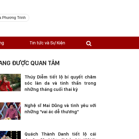
a Phương Trinh
ng
Tin tức và Sự Kiện
ANG ĐƯỢC QUAN TÂM
Thúy Diễm tiết lộ bí quyết chăm
sóc làn da và tinh thần trong
những tháng cuối thai kỳ
Nghệ sĩ Mai Dũng và tình yêu với
những “vai ác dễ thương”
Quách Thành Danh tiết lộ cái