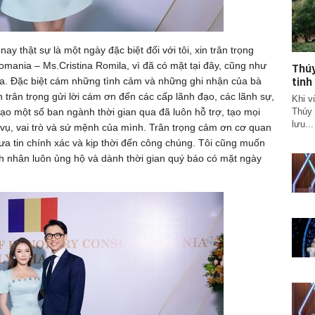
ay thật sự là một ngày đặc biệt đối với tôi, xin trân trọng
omania – Ms.Cristina Romila, vì đã có mặt tại đây, cũng như
Thúy
tinh
qua. Đặc biệt cám những tình cảm và những ghi nhận của bà
n trân trọng gửi lời cám ơn đến các cấp lãnh đạo, các lãnh sự,
Khi v
Thúy 
ạo một số ban ngành thời gian qua đã luôn hỗ trợ, tạo mọi
lưu...
m vụ, vai trò và sứ mệnh của mình. Trân trọng cảm ơn cơ quan
đưa tin chính xác và kịp thời đến công chúng. Tôi cũng muốn
nh nhân luôn ủng hộ và dành thời gian quý báo có mặt ngày