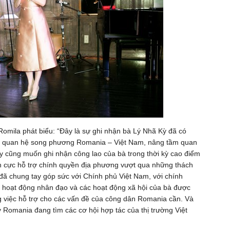
 Romila phát biểu: “Đây là sự ghi nhận bà Lý Nhã Kỳ đã có
ủa quan hệ song phương Romania – Việt Nam, nâng tầm quan
ày cũng muốn ghi nhận công lao của bà trong thời kỳ cao điểm
ch cực hỗ trợ chính quyền địa phương vượt qua những thách
ã chung tay góp sức với Chính phủ Việt Nam, với chính
hoạt động nhân đạo và các hoạt động xã hội của bà được
g việc hỗ trợ cho các vấn đề của công dân Romania cần. Và
y Romania đang tìm các cơ hội hợp tác của thị trường Việt