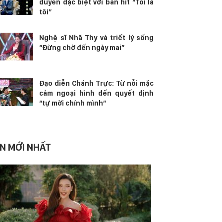
duyên đặc biệt với bản hit “Tôi là
tôi”
Nghệ sĩ Nhã Thy và triết lý sống
“Đừng chờ đến ngày mai”
Đạo diễn Chánh Trực: Từ nỗi mặc
cảm ngoại hình đến quyết định
“tự mời chính mình”
IN MỚI NHẤT