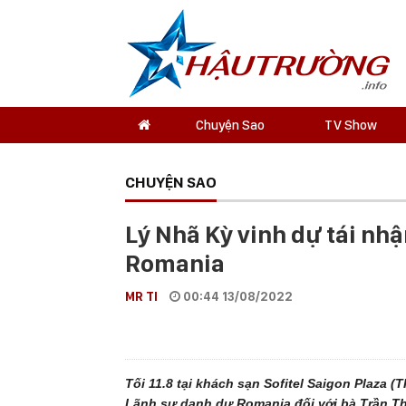
Chuyện Sao
TV Show
CHUYỆN SAO
Lý Nhã Kỳ vinh dự tái n
Romania
MR TI
00:44 13/08/2022
Tối 11.8 tại khách sạn Sofitel Saigon Plaza (
Lãnh sự danh dự Romania đối với bà Trần Th