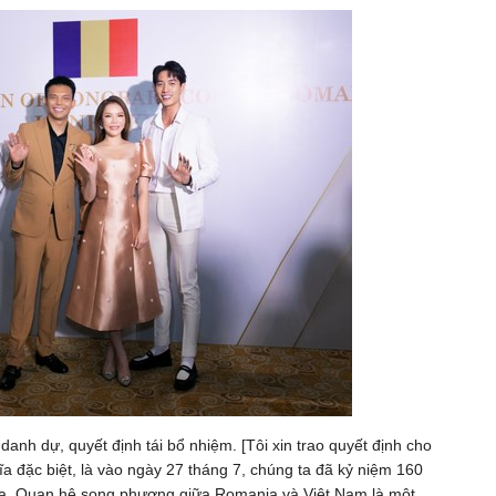
danh dự, quyết định tái bổ nhiệm. [Tôi xin trao quyết định cho
a đặc biệt, là vào ngày 27 tháng 7, chúng ta đã kỷ niệm 160
ia. Quan hệ song phương giữa Romania và Việt Nam là một