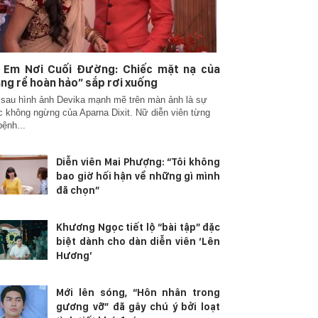
 Em Nơi Cuối Đường: Chiếc mặt nạ của
ng rể hoàn hảo” sắp rơi xuống
sau hình ảnh Devika mạnh mẽ trên màn ảnh là sự
c không ngừng của Aparna Dixit. Nữ diễn viên từng
ệnh...
Diễn viên Mai Phượng: “Tôi không
bao giờ hối hận về những gì mình
đã chọn”
Khương Ngọc tiết lộ “bài tập” đặc
biệt dành cho dàn diễn viên ‘Lên
Hương’
Mới lên sóng, “Hôn nhân trong
gương vỡ” đã gây chú ý bởi loạt