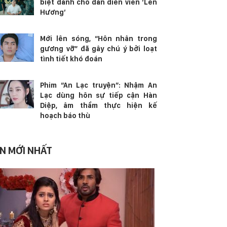
biệt dành cho dàn diễn viên ‘Lên
Hương’
Mới lên sóng, “Hôn nhân trong
gương vỡ” đã gây chú ý bởi loạt
tình tiết khó đoán
Phim “An Lạc truyện”: Nhậm An
Lạc dùng hôn sự tiếp cận Hàn
Diệp, âm thầm thực hiện kế
hoạch báo thù
IN MỚI NHẤT