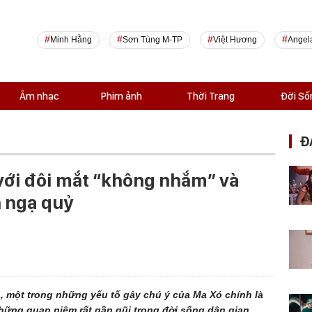
Minh Hằng
Sơn Tùng M-TP
Việt Hương
Angel
Âm nhạc
Phim ảnh
Thời Trang
Đời Số
Đ
 với đôi mắt “không nhắm” và
h ngạ quỷ
 một trong những yếu tố gây chú ý của Ma Xó chính là
hững quan niệm rất gần gũi trong đời sống dân gian,