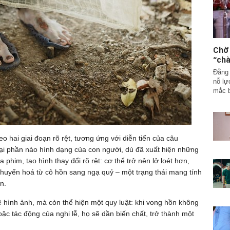
Chờ
“chà
Đằng 
nỗ lự
mắc b
eo hai giai đoạn rõ rệt, tương ứng với diễn tiến của câu
lại phần nào hình dạng của con người, dù đã xuất hiện những
 phim, tạo hình thay đổi rõ rệt: cơ thể trở nên lở loét hơn,
chuyển hoá từ cô hồn sang ngạ quỷ – một trạng thái mang tính
n.
 hình ảnh, mà còn thể hiện một quy luật: khi vong hồn không
hoặc tác động của nghi lễ, họ sẽ dần biến chất, trở thành một