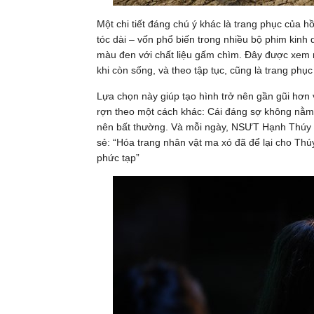
Một chi tiết đáng chú ý khác là trang phục của 
tóc dài – vốn phổ biến trong nhiều bộ phim kin
màu đen với chất liệu gấm chìm. Đây được xem 
khi còn sống, và theo tập tục, cũng là trang phụ
Lựa chọn này giúp tạo hình trở nên gần gũi hơn 
rợn theo một cách khác: Cái đáng sợ không nằm 
nên bất thường. Và mỗi ngày, NSƯT Hạnh Thúy ph
sẻ: “Hóa trang nhân vật ma xó đã để lại cho Thúy 
phức tạp”