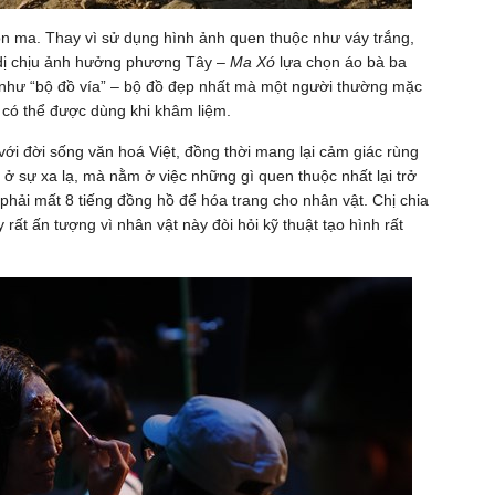
hồn ma. Thay vì sử dụng hình ảnh quen thuộc như váy trắng,
h dị chịu ảnh hưởng phương Tây –
Ma Xó
lựa chọn áo bà ba
như “bộ đồ vía” – bộ đồ đẹp nhất mà một người thường mặc
c có thể được dùng khi khâm liệm.
với đời sống văn hoá Việt, đồng thời mang lại cảm giác rùng
ở sự xa lạ, mà nằm ở việc những gì quen thuộc nhất lại trở
ải mất 8 tiếng đồng hồ để hóa trang cho nhân vật. Chị chia
rất ấn tượng vì nhân vật này đòi hỏi kỹ thuật tạo hình rất