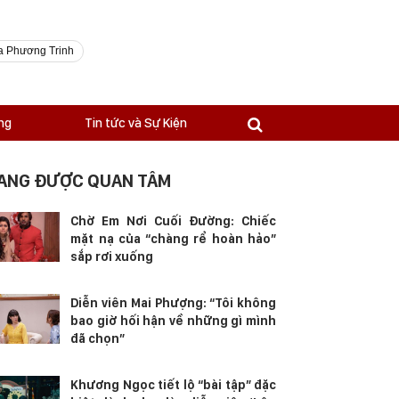
a Phương Trinh
ng
Tin tức và Sự Kiện
ANG ĐƯỢC QUAN TÂM
Chờ Em Nơi Cuối Đường: Chiếc
mặt nạ của “chàng rể hoàn hảo”
sắp rơi xuống
Diễn viên Mai Phượng: “Tôi không
bao giờ hối hận về những gì mình
đã chọn”
Khương Ngọc tiết lộ “bài tập” đặc