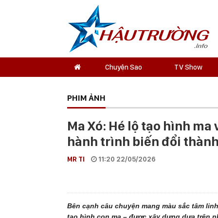
Chuyện Sao
TV Show
PHIM ẢNH
Ma Xó: Hé lộ tạo hình ma
hành trình biến đổi thàn
MR TI
11:20 22/05/2026
Bên cạnh câu chuyện mang màu sắc tâm linh,
tạo hình con ma – được xây dựng dựa trên n