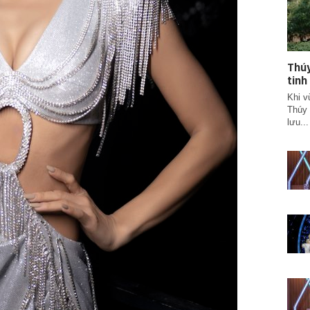
Thúy
tinh
Khi v
Thúy 
lưu...