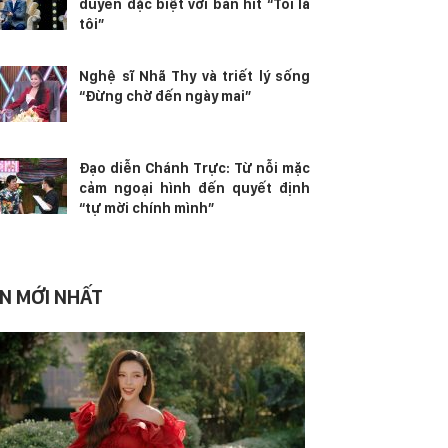
duyên đặc biệt với bản hit “Tôi là
tôi”
Nghệ sĩ Nhã Thy và triết lý sống
“Đừng chờ đến ngày mai”
Đạo diễn Chánh Trực: Từ nỗi mặc
cảm ngoại hình đến quyết định
“tự mời chính mình”
IN MỚI NHẤT