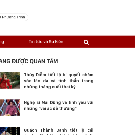
a Phương Trinh
ng
Tin tức và Sự Kiện
ANG ĐƯỢC QUAN TÂM
Thúy Diễm tiết lộ bí quyết chăm
sóc làn da và tinh thần trong
những tháng cuối thai kỳ
Nghệ sĩ Mai Dũng và tình yêu với
những “vai ác dễ thương”
Quách Thành Danh tiết lộ cái