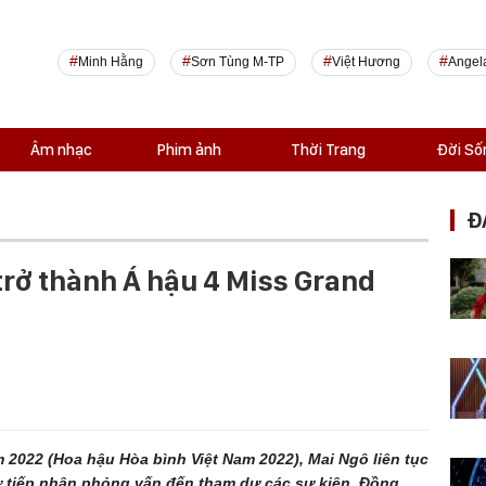
Minh Hằng
Sơn Tùng M-TP
Việt Hương
Angel
Âm nhạc
Phim ảnh
Thời Trang
Đời Số
Đ
 trở thành Á hậu 4 Miss Grand
m 2022 (Hoa hậu Hòa bình Việt Nam 2022), Mai Ngô liên tục
ừ tiếp nhận phỏng vấn đến tham dự các sự kiện. Đồng