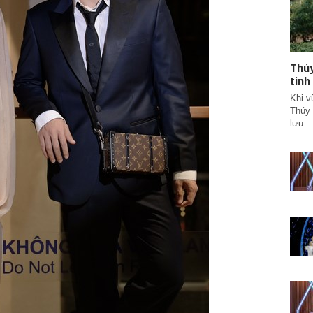
Thúy
tinh
Khi v
Thúy 
lưu...