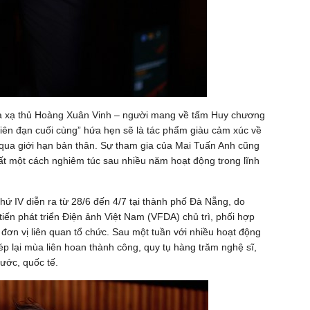
ủa xạ thủ Hoàng Xuân Vinh – người mang về tấm Huy chương
Viên đạn cuối cùng” hứa hẹn sẽ là tác phẩm giàu cảm xúc về
 qua giới hạn bản thân. Sự tham gia của Mai Tuấn Anh cũng
ất một cách nghiêm túc sau nhiều năm hoạt động trong lĩnh
 IV diễn ra từ 28/6 đến 4/7 tại thành phố Đà Nẵng, do
ến phát triển Điện ảnh Việt Nam (VFDA) chủ trì, phối hợp
đơn vị liên quan tổ chức. Sau một tuần với nhiều hoạt động
khép lại mùa liên hoan thành công, quy tụ hàng trăm nghệ sĩ,
ước, quốc tế.