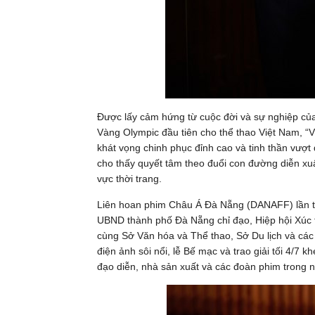
Được lấy cảm hứng từ cuộc đời và sự nghiệp c
Vàng Olympic đầu tiên cho thể thao Việt Nam, “
khát vọng chinh phục đỉnh cao và tinh thần vượt
cho thấy quyết tâm theo đuổi con đường diễn xu
vực thời trang.
Liên hoan phim Châu Á Đà Nẵng (DANAFF) lần thứ
UBND thành phố Đà Nẵng chỉ đạo, Hiệp hội Xúc ti
cùng Sở Văn hóa và Thể thao, Sở Du lịch và các 
điện ảnh sôi nổi, lễ Bế mạc và trao giải tối 4/7 
đạo diễn, nhà sản xuất và các đoàn phim trong n