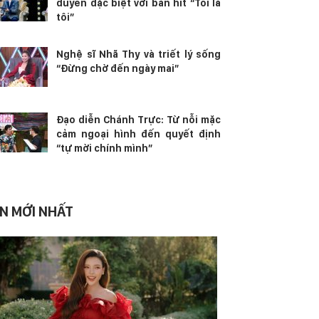
duyên đặc biệt với bản hit “Tôi là
tôi”
Nghệ sĩ Nhã Thy và triết lý sống
“Đừng chờ đến ngày mai”
Đạo diễn Chánh Trực: Từ nỗi mặc
cảm ngoại hình đến quyết định
“tự mời chính mình”
IN MỚI NHẤT