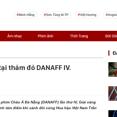
Minh Hằng
Sơn Tùng M-TP
Việt Hương
Angel
Âm nhạc
Phim ảnh
Thời Trang
Đời Số
Đ
tại thảm đỏ DANAFF IV.
an phim Châu Á Đà Nẵng (DANAFF) lần thứ IV, Giải vàng
ành tâm điểm khi sánh đôi cùng Hoa hậu Việt Nam Trần