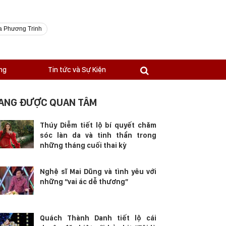
a Phương Trinh
ng
Tin tức và Sự Kiện
ANG ĐƯỢC QUAN TÂM
Thúy Diễm tiết lộ bí quyết chăm
sóc làn da và tinh thần trong
những tháng cuối thai kỳ
Nghệ sĩ Mai Dũng và tình yêu với
những “vai ác dễ thương”
Quách Thành Danh tiết lộ cái