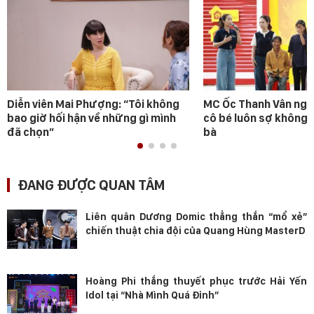
Diễn viên Mai Phượng: “Tôi không
MC Ốc Thanh Vân ngh
bao giờ hối hận về những gì mình
cô bé luôn sợ không 
đã chọn”
bà
ĐANG ĐƯỢC QUAN TÂM
Liên quân Dương Domic thẳng thắn “mổ xẻ”
chiến thuật chia đội của Quang Hùng MasterD
Hoàng Phi thắng thuyết phục trước Hải Yến
Idol tại “Nhà Mình Quá Đỉnh”