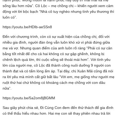
sống lâu hơn nữa”. Cô Lộc – mẹ chồng chị – khiến người xem cảm
động với lời bộc bạch “Nhà cô tuy nghèo nhưng tình yêu thương thì
luôn có”.
https://youtu.be/HDIb-aeSSn8
Đến với chương trình, còn có sự xuất hiện của chồng chị, đối với
nhiều gia đình, người đàn ông vẫn luôn khó xử vì phải đứng giữa
mẹ và vợ. Nhưng quan điểm của anh luôn rõ ràng “Phải có sự cân
bằng tốt nhất để cho cả hai không có sự gập ghềnh, không bị
chênh lệch quá lớn, thì cuộc sống sẽ thoải mái hơn”. Với tình yêu
lớn của người mẹ, cô Lộc đã thành công nuôi dưỡng 9 người con
thành đạt và có tấm lòng ấm áp. Tại đây, chị Xuân Mãi cũng đã nói
ra lời yêu mà mình cất giữ bất lâu “Với em, mẹ giống như người mẹ
ruột thứ hai chứ không có khoảng cách mẹ chồng với con dâu
nữa”.
https://youtu.be/5a2om8jBGMM
Sau giây phút chia sẻ, Đi Cùng Con đem đến thử thách để gia đình
có thể thấu hiểu nhau hơn. Hai mẹ con sẽ thay phiên nhau trả lời