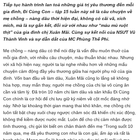
Tiếp tục hành trình lan toả những giá trị yêu thương đến mỗi
gia đình, Đi Cùng Con – tập 15 tuần này sẽ là câu chuyện về
mẹ chồng – nàng dâu thời hiện đại, không có cãi vã, xích
mích, mà là sự gắn kết, đối xử với nhau như “máu mủ ruột
thịt” của gia đình chị Xuân Mãi. Cùng sự kết nối của NSƯT Vũ
Thành Vinh và sự dẫn dắt của MC Phùng Thế Phi.
Mẹ chồng – nàng dâu có thể nói đây là vấn đều muôn thuở của
mỗi gia đình, với nhiều câu chuyện, mâu thuẫn khác nhau. Nhưng
với xã hội hiện nay, người ta lại nghe nhiều hơn về những mẩu
chuyện cảm động đầy yêu thương giữa hai người phụ nữ của gia
đình. Vốn ban đầu về làm dâu, Xuân Mãi cũng lo lắng sẽ không
hòa hợp, may mắn thay, người mẹ chồng của chị lại vô cùng ân
cần và tâm lý. Đã tròn 10 năm chị làm dâu và sân khấu Đi Cùng
Con chính là cơ hội để chị lưu giữ kỷ niệm về cột mốc đáng nhớ
này. Nhớ lại khoảng thời gian mang thai khó khăn, mẹ chồng chị
luôn tất bật chạy xuôi chạy ngược chăm sóc đã khiến chị xúc động,
không thể kiềm được nước mắt. Luôn để cho chị cảm nhận được
tình thương, chị gửi lời biết ơn chân thành đến mẹ “Trong suốt 10
năm qua, mẹ đã yêu thương con như là con gái, ấm áp và rất là
hạnh phúc. Mong muốn là hạnh phúc này duy trì mãi mãi và mẹ