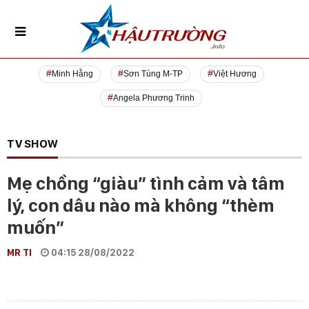
Minh Hằng
Sơn Tùng M-TP
Việt Hương
Angela Phương Trinh
TV SHOW
Mẹ chồng “giàu” tình cảm và tâm
lý, con dâu nào mà không “thèm
muốn”
MR TI
04:15 28/08/2022