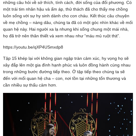
những câu hỏi về sở thích, tính cách, đời sống của đối phương. Có
một trái tim nhân hậu và ấm áp, thử thách đã cho thấy mẹ chồng
luôn sống với sự hy sinh dành cho con cháu. Kết thúc câu chuyện
về mẹ chồng – nàng dâu, chúng ta đã có một góc nhìn khác về mối
quan hệ này. Hai người xa lạ nhưng khi sống chung một mái nhà,
họ đã trở nên thân thiết và xem nhau như “máu mủ ruột thịt”.
https://youtu.be/qXP4USmxdp8
Tập 15 khép lại với không gian ngập tràn cảm xúc, hy vọng họ sẽ
xây đắp lên một gia đình hạnh phúc và luôn đồng hành cùng nhau
trong những bước đường tiếp theo. Ở tập tiếp theo chúng ta sẽ
đến với mối quan hệ cha – con, nơi tồn tại những tổn thương và
cần nhiều sự thấu cảm hơn.