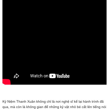
Kỷ Niệm Thanh Xuân không chỉ là nơi nghệ sĩ kể lại hành trình đã
qua, mà còn là không gian để những kỷ vật nhỏ bé cất lên tiếng nói