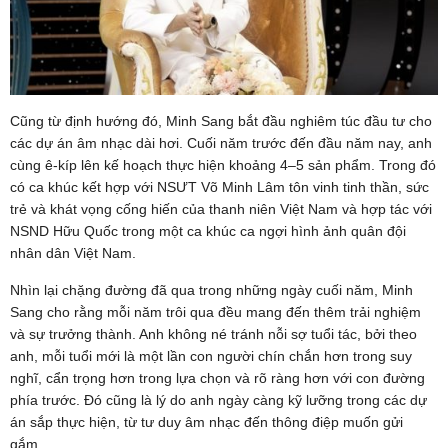
Cũng từ định hướng đó, Minh Sang bắt đầu nghiêm túc đầu tư cho
các dự án âm nhạc dài hơi. Cuối năm trước đến đầu năm nay, anh
cùng ê-kíp lên kế hoạch thực hiện khoảng 4–5 sản phẩm. Trong đó
có ca khúc kết hợp với NSƯT Võ Minh Lâm tôn vinh tinh thần, sức
trẻ và khát vọng cống hiến của thanh niên Việt Nam và hợp tác với
NSND Hữu Quốc trong một ca khúc ca ngợi hình ảnh quân đội
nhân dân Việt Nam.
Nhìn lại chặng đường đã qua trong những ngày cuối năm, Minh
Sang cho rằng mỗi năm trôi qua đều mang đến thêm trải nghiệm
và sự trưởng thành. Anh không né tránh nỗi sợ tuổi tác, bởi theo
anh, mỗi tuổi mới là một lần con người chín chắn hơn trong suy
nghĩ, cẩn trọng hơn trong lựa chọn và rõ ràng hơn với con đường
phía trước. Đó cũng là lý do anh ngày càng kỹ lưỡng trong các dự
án sắp thực hiện, từ tư duy âm nhạc đến thông điệp muốn gửi
gắm.