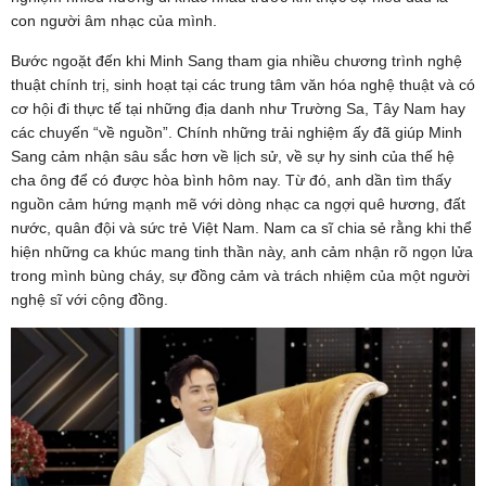
con người âm nhạc của mình.
Bước ngoặt đến khi Minh Sang tham gia nhiều chương trình nghệ
thuật chính trị, sinh hoạt tại các trung tâm văn hóa nghệ thuật và có
cơ hội đi thực tế tại những địa danh như Trường Sa, Tây Nam hay
các chuyến “về nguồn”. Chính những trải nghiệm ấy đã giúp Minh
Sang cảm nhận sâu sắc hơn về lịch sử, về sự hy sinh của thế hệ
cha ông để có được hòa bình hôm nay. Từ đó, anh dần tìm thấy
nguồn cảm hứng mạnh mẽ với dòng nhạc ca ngợi quê hương, đất
nước, quân đội và sức trẻ Việt Nam. Nam ca sĩ chia sẻ rằng khi thể
hiện những ca khúc mang tinh thần này, anh cảm nhận rõ ngọn lửa
trong mình bùng cháy, sự đồng cảm và trách nhiệm của một người
nghệ sĩ với cộng đồng.