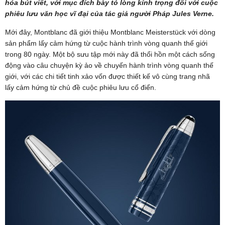
hóa bút viết, với mục đích bày tỏ lòng kính trọng đối với cuộc
phiêu lưu văn học vĩ đại của tác giả người Pháp Jules Verne.
Mới đây, Montblanc đã giới thiệu Montblanc Meisterstück với dòng
sản phẩm lấy cảm hứng từ cuộc hành trình vòng quanh thế giới
trong 80 ngày. Một bộ sưu tập mới này đã thổi hồn một cách sống
động vào câu chuyện kỳ ảo về chuyến hành trình vòng quanh thế
giới, với các chi tiết tinh xảo vốn được thiết kế vô cùng trang nhã
lấy cảm hứng từ chủ đề cuộc phiêu lưu cổ điển.